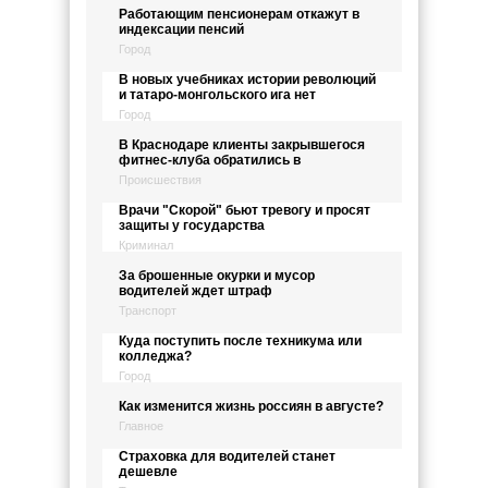
Работающим пенсионерам откажут в
индексации пенсий
Город
В новых учебниках истории революций
и татаро-монгольского ига нет
Город
В Краснодаре клиенты закрывшегося
фитнес-клуба обратились в
Происшествия
Врачи "Скорой" бьют тревогу и просят
защиты у государства
Криминал
За брошенные окурки и мусор
водителей ждет штраф
Транспорт
Куда поступить после техникума или
колледжа?
Город
Как изменится жизнь россиян в августе?
Главное
Страховка для водителей станет
дешевле