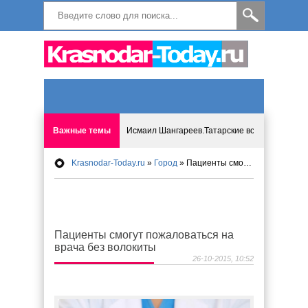
Важные темы
Исмаил Шангареев.Татарские встречи на бере
Krasnodar-Today.ru
»
Город
» Пациенты смогут пожаловаться на врача без волокиты
Программа «Мир без слёз» впервые в Анапе: 
Исмагил Шангареев: Отзывы и напутствия ко
Пациенты смогут пожаловаться на
Исмагил Шангареев. В поисках внутренней с
врача без волокиты
26-10-2015, 10:52
В Краснодаре отменяют «СНИЛС», что будет 