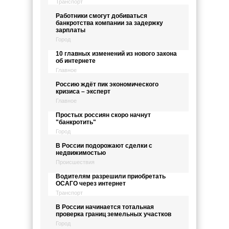
Транспорт
Работники смогут добиваться
банкротства компании за задержку
зарплаты
Город
10 главных изменений из нового закона
об интернете
Главное
Россию ждёт пик экономического
кризиса – эксперт
Главное
Простых россиян скоро начнут
"банкротить"
Город
В России подорожают сделки с
недвижимостью
Происшествия
Водителям разрешили приобретать
ОСАГО через интернет
Транспорт
В России начинается тотальная
проверка границ земельных участков
Город