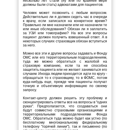
несколько лет стали (ну или по крайней мере
должны были стать) адвокатами для пациентов.
Человек может позвонить с любым вопросом.
Действительно ли я должен сидеть час в очереди
к врачу, если записался на конкретное время?
Правильно ли мне назначили или не назначили те
или иные обследования? Обязан ли я заплатить
за УЗИ или томографию? На все эти вопросы
пациент должен получить взвешенный ответ. А в
некоторых случаях страховщик обязан вступиться
за него.
Можно все эти и другие вопросы задавать и Фонду
ОМС или его территориальным подразделениям,
туда же можно обратиться с жалобой на
страховую компанию, если та не способна
защитить пациента или не желает заниматься его
случаем. Иногда людям приходится идти по кругу -
обращаться то к страховщику, то в ФОМС, потом
куда-нибудь еще, прежде чем пациенты получат
точную и объективную информацию по своему
запросу.
Контакт-центр должен решить эту проблему и
сконцентрировать ответы все на вопросы в "одних
руках". Предполагается, что создаваться они
будут совместно страховыми организациями и
территориальными подразделениями Фонда
ОМС. Обратиться туда можно будет как устно (по
бесплатному многоканальному федеральному
телефону "горячей линии"), так и письменно (по