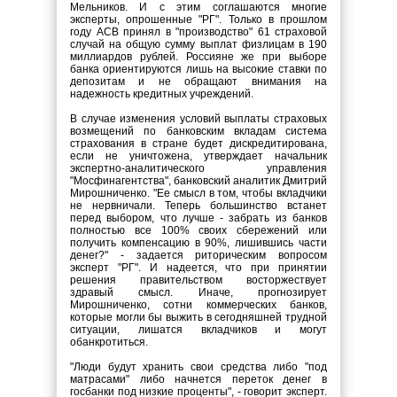
Мельников. И с этим соглашаются многие
эксперты, опрошенные "РГ". Только в прошлом
году АСВ принял в "производство" 61 страховой
случай на общую сумму выплат физлицам в 190
миллиардов рублей. Россияне же при выборе
банка ориентируются лишь на высокие ставки по
депозитам и не обращают внимания на
надежность кредитных учреждений.
В случае изменения условий выплаты страховых
возмещений по банковским вкладам система
страхования в стране будет дискредитирована,
если не уничтожена, утверждает начальник
экспертно-аналитического управления
"Мосфинагентства", банковский аналитик Дмитрий
Мирошниченко. "Ее смысл в том, чтобы вкладчики
не нервничали. Теперь большинство встанет
перед выбором, что лучше - забрать из банков
полностью все 100% своих сбережений или
получить компенсацию в 90%, лишившись части
денег?" - задается риторическим вопросом
эксперт "РГ". И надеется, что при принятии
решения правительством восторжествует
здравый смысл. Иначе, прогнозирует
Мирошниченко, сотни коммерческих банков,
которые могли бы выжить в сегодняшней трудной
ситуации, лишатся вкладчиков и могут
обанкротиться.
"Люди будут хранить свои средства либо "под
матрасами" либо начнется переток денег в
госбанки под низкие проценты", - говорит эксперт.