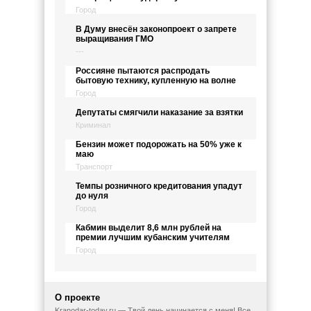
Город
В Думу внесён законопроект о запрете
выращивания ГМО
---
Россияне пытаются распродать
бытовую технику, купленную на волне
Город
Депутаты смягчили наказание за взятки
Криминал
Бензин может подорожать на 50% уже к
маю
Транспорт
Темпы розничного кредитования упадут
до нуля
Город
Кабмин выделит 8,6 млн рублей на
премии лучшим кубанским учителям
Город
О проекте
Kranodar-today.ru — Твой день начинается с меня! Все