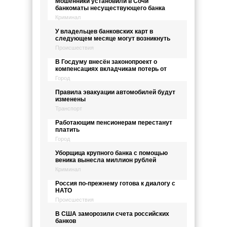
Мошенники установили в Сочи
банкоматы несуществующего банка
Криминал
У владельцев банковских карт в
следующем месяце могут возникнуть
Происшествия
В Госдуму внесён законопроект о
компенсациях вкладчикам потерь от
Город
Правила эвакуации автомобилей будут
изменены
Транспорт
Работающим пенсионерам перестанут
платить
Город
Уборщица крупного банка с помощью
веника вынесла миллион рублей
Криминал
Россия по-прежнему готова к диалогу с
НАТО
Происшествия
В США заморозили счета российских
банков