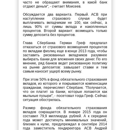
часто не обращают внимания, в какой банк
отдают деньги", - считает Моисеев.
Обсуждается два варианта. Первый. АСВ при
наступлении страхового случая будет
выплачивать вкладчикам не 100, как сейчас, а
лишь 90% от суммы вклада и накопленных
процентов. Второй вариант: возмещать только
сумму депозита без процентов.
Глава Сбербанка Герман Греф предлагал
отказаться от страхового возмещения процентов
по вкладам физлиц еще в конце 2013 года, чтобы
заставить рискованных вкладчиков разумнее
выбирать банки для вложения своих денег. По его
мнению, ряд банков ведет рискованную политику
на рынке депозитов: завышает ставки и тем
самым наносит ущерб всему рынку.
При этом 50% в фонд обязательного страхования
вкладов, из которого и покрываются компенсации
гражданам, перечисляет Сбербанк. "Получается,
что он платит за банки, которые лопаются как
мыльные пузыри", - посетовал тогда Греф. Сейчас
ситуация обострилась.
Размер фонда обязательного страхования
вкладов сокращается. В январе 2015 года он
составил 79,9 миллиарда рублей. А к середине
года может достигнуть минимальных значений,
близких к нулю, предупреждал в сентябре 2014
года заместитель гендиректора АСВ Андрей