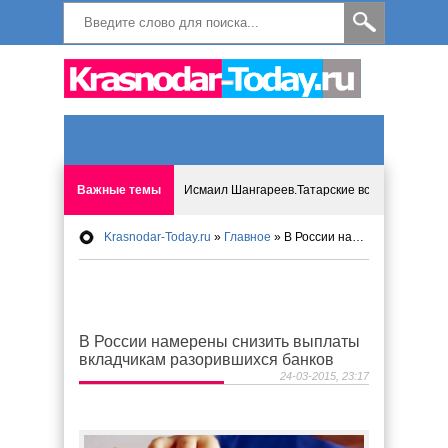
Важные темы
Исмаил Шангареев.Татарские встречи на бере
Krasnodar-Today.ru
»
Главное
» В России намерены снизить выплаты вкладчикам разорившихся банков
Программа «Мир без слёз» впервые в Анапе: 
Исмагил Шангареев: Отзывы и напутствия ко
В России намерены снизить выплаты
Исмагил Шангареев. В поисках внутренней с
вкладчикам разорившихся банков
24-03-2015, 23:17
В Краснодаре отменяют «СНИЛС», что будет 