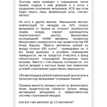
Поэтому мера приведет к сокращению числа
банков, подрыв к ним доверия и в итоге к
ухудшению положения вкладчиков. АСВ при этом
будет играть лишь формальную роль, считает
эксперт.
Но есть и другое мнение. Уменьшение выплат
компенсаций по вкладам на 10% сильно
вкладчиков от банков не отпугнет, разбегаться
людям некуда, говорит руководитель
Аналитического центра финансовых
исследований НИФИ минфина, профессор
Финансового университета при правительстве РФ
Игорь Варьяш. "Вместо миллиона рублей по
вкладу получат 900 тысяч", - прикидывает он. А
вот банки выиграют, в условиях сокращения
ликвидности, им не придется отчислять в фонд
обязательного страхования бесценные ныне
резервы. Вместе с тем Варьяш соглашается, что
приток вкладов в частные банки при изменении
условий страхования существенно уменьшится.
190 миллиардов рублей компенсаций выплатили в
прошлом году вкладчикам "сгоревших банков"
Премьер-министр призвал коллег из финансового
блока правительства соблюсти баланс между
мотивацией вкладчиков и эффективностью
системы страхования вкладов.
или все-таки увеличат до 2,5 миллиона?