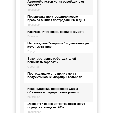
Автомобилистов хотят освободить от
"оброка"
Транспорт
Правительство утвердило новые
правила выплат пострадавшим в ДТП
Транспорт
Как изменится жизнь россиян в марте
Главное
Неликвидная "вторичка" подешевеет до
50% в 2015 году
Город
Закон заставить работодателей
повышать зарплаты
События
Пострадавшие от стихии смогут
получить новые квартиры только по
---
Краснодарский профессор Савва
объявлен в федеральный розыск
Криминал
Эксперт: К весне автостраховки могут
подорожать еще на 20%
Транспорт