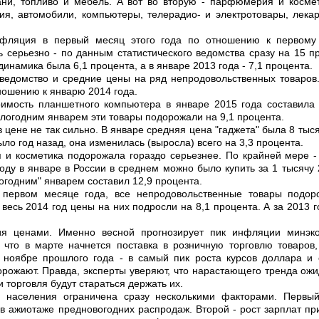
ани, топливо и мебель. А вот во вторую - парфюмерия и косме
я, автомобили, компьютеры, телерадио- и электротовары, лекар
фляция в первый месяц этого года по отношению к первому
 серьезно - по данным статистического ведомства сразу на 15 п
 динамика была 6,1 процента, а в январе 2013 года - 7,1 процента.
 ведомство и средние цены на ряд непродовольственных товаров.
ношению к январю 2014 года.
оимость планшетного компьютера в январе 2015 года составила
логодним январем эти товары подорожали на 9,1 процента.
 цене не так сильно. В январе средняя цена "гаджета" была 8 тыся
ыло год назад, она изменилась (выросла) всего на 3,3 процента.
и косметика подорожала гораздо серьезнее. По крайней мере -
оду в январе в России в среднем можно было купить за 1 тысячу 
огодним" январем составил 12,9 процента.
 первом месяце года, все непродовольственные товары подор
 весь 2014 год цены на них подросли на 8,1 процента. А за 2013 г
я ценами. Именно весной прогнозирует пик инфляции минэко
 что в марте начнется поставка в розничную торговлю товаров
ноябре прошлого года - в самый пик роста курсов доллара и е
ожают. Правда, эксперты уверяют, что нарастающего тренда ожид
 торговля будут стараться держать их.
ь населения ограничена сразу несколькими факторами. Первы
в ажиотаже предновогодних распродаж. Второй - рост зарплат пр