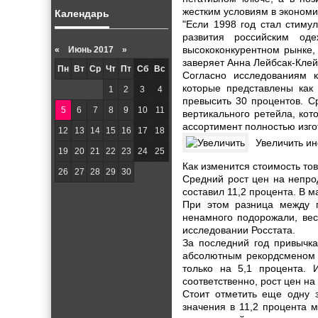
жестким условиям в экономи
Календарь
"Если 1998 год стал стиму
развития российским од
высококонкурентном рынке,
«
Июнь 2017 »
заверяет Анна Лейбсак-Кле
Пн
Вт
Ср
Чт
Пт
Сб
Вс
Согласно исследованиям к
которые представлены как 
1
2
3
4
превысить 30 процентов. С
5
6
7
8
9
10
11
вертикального ретейла, ко
ассортимент полностью изго
12
13
14
15
16
17
18
Увеличить и
19
20
21
22
23
24
25
Как изменится стоимость то
26
27
28
29
30
Средний рост цен на непро
составил 11,2 процента. В м
При этом разница между г
ненамного подорожали, вес
исследовании Росстата.
За последний год привычка
абсолютным рекордсменом п
только на 5,1 процента.
соответственно, рост цен н
Стоит отметить еще одну з
значения в 11,2 процента 