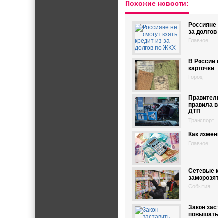
Похожие новости:
Россияне 
за долгов
Главное
В России 
карточки
Город
Правител
правила 
ДТП
Транспорт
Как измен
Главное
Сетевые м
заморозя
События
Закон зас
повышать