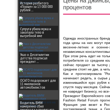
Цены на джинсы,
История разбитого
«Порше» за 13 000 000
процентов
рублей ...
Супруга убила мужа и
закопала тело в
выгребной яме
Одежда иностранных брендо
года цены на них могут при
весенне-летних и осенне
независимых консалтинговых
Указ о Десятилетии
При этом речь идет не толь
детства подписал
потребителя со средним кош
президент ...
сейчас продают за тысячу 
среднем стоят не две, а чет
Как и прогнозировала "Ро
начинают редеть, а сырье 
ОСАГО подорожает для
изменившийся курс рубля к
11 миллионов
автомобилистов
спустя пару месяцев. Сейч
не навредит бизнесу, но все
Президент Европейского со
Fashion Retail Forum прогн
Водитель BMW
Франция уже везет в Рос
намеренно сбил
пешехода и провез его
поставляемой ткани, а Ге