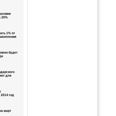
раховки
а 20%
ать 1% от
накопления
ожно будет
де
одарского
оют для
х
 2014 год
на март