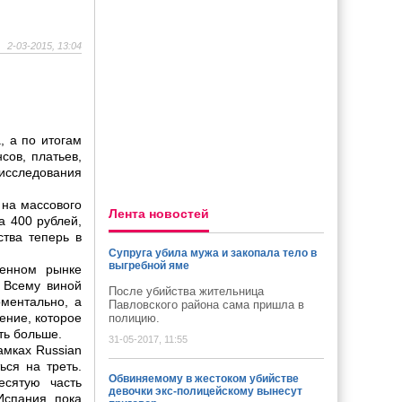
2-03-2015, 13:04
, а по итогам
сов, платьев,
исследования
 на массового
Лента новостей
а 400 рублей,
ства теперь в
Супруга убила мужа и закопала тело в
выгребной яме
венном рынке
. Всему виной
После убийства жительница
ментально, а
Павловского района сама пришла в
ение, которое
полицию.
ть больше.
31-05-2017, 11:55
амках Russian
ься на треть.
Обвиняемому в жестоком убийстве
есятую часть
девочки экс-полицейскому вынесут
Испания пока