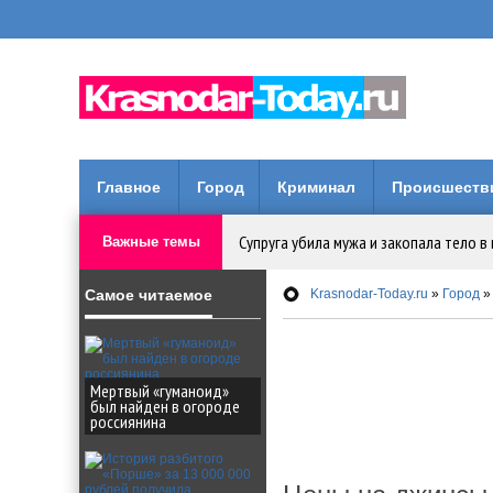
Главное
Город
Криминал
Происшеств
Супруга убила мужа и закопала тело в
Важные темы
Самое читаемое
Обвиняемому в жестоком убийстве де
Krasnodar-Today.ru
»
Город
»
Дорожники не успевают отремонтиров
Мертвый «гуманоид»
был найден в огороде
История разбитого «Порше» за 13 000
россиянина
ОСАГО подорожает для 11 миллионов