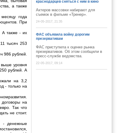
тика, бытовая
краснодарцев сняться с ним в кино
ства, а также
Актеров массовки набирают для
съемок в фильме «Тренер».
 месяцу года
роцентов. При
24-05-2017, 21:35
 А также - их
ФАС объявила войну дорогим
презервативам
 11 тысяч 253
ФАС приступила к оценке рынка
презервативов. Об этом сообщили в
ч 986 рублей.
пресс-службе ведомства.
22-05-2017, 09:14
 выше уровня
250 рублей. А
ожали на 3,2
од - только на
номразвития.
, договоры на
вро. Так что
ать не стоит.
й - денежные
иостановился,