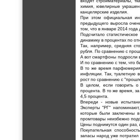
входят стройматериалы, тк
химия, ювелирные украшени
канцелярские изделия.
При этом официальная ин
предыдущего выросла очень
том, что в январе 2014 года
Подсчитало статистическое
динамику в процентах по от
Так, например, средняя ст
рубля. По сравнению с прош
А вот смартфоны подросли в
И по сравнению с тем, что б
В то же время парфюмерия 
инфляции. Так, туалетную в
рост по сравнению с "прошл
В целом, если говорить о
процента. В то же время, за
4,5 процента.
Впереди - новые испытани
Эксперты "РГ" напоминают,
которые были заключены в 
промтовары неизбежно подор
Цены поднимутся один раз, и
Покупательная способност
запасы народ уже потратил 