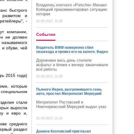
Владелец элитного «Porsche» Михаил
Кобяцкий прокомментировал ситуацию
шанс быстрого
которая
 развитом и
етейлеры", -
31-05-2017, 11:28
ут компании,
Cобытия
ен не должен
к называемого
 и обуви, чей
Водитель BMW намеренно сбил
пешехода и провез его на капоте. Видео
Дорожники весь день стелили
асфальт и ближе к вечеру заканчивали
все работы.
рь 2015 года)
31-05-2017, 11:30
еми, которые
Пьяного Иерея, разгромившего семь
 специальном
авто, простил Митрополит Меркурий
изделия стали
Митрополит Ростовский и
Новочеркасский Меркурий выдал указ
торых выросла
ру и евро и,
31-05-2017, 11:18
иже среднего
первый раздел
Данила Козловский пригласил