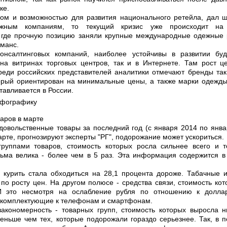
ке.
лом и возможностью для развития национального ретейла, дал 
ежным компаниям, то текущий кризис уже происходит на
 где прочную позицию заняли крупные международные одежные р
йманс.
онсалтинговых компаний, наиболее устойчивы в развитии буд
на витринах торговых центров, так и в Интернете. Там рост ц
реди российских представителей аналитики отмечают бренды та
торый ориентирован на минимальные цены, а также марки одежды
тавливается в России.
нфографику
варов в марте
довольственные товары за последний год (с января 2014 по янва
арте, прогнозируют эксперты "РГ", подорожание может ускориться.
руппами товаров, стоимость которых росла сильнее всего и т
ьма велика - более чем в 5 раз. Эта информация содержится в
 курить стала обходиться на 28,1 процента дороже. Табачные 
о росту цен. На другом полюсе - средства связи, стоимость ко
 И это несмотря на ослабление рубля по отношению к долла
а комплектующие к телефонам и смартфонам.
акономерность - товарных групп, стоимость которых выросла н
меньше чем тех, которые подорожали гораздо серьезнее. Так, в 