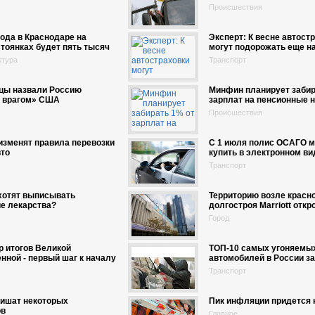
Происшествия
года в Краснодаре на
Эксперт: К весне автост
тоянках будет пять тысяч
могут подорожать еще н
ктура
Транспорт
цы назвали Россию
Минфин планирует забир
 врагом» США
зарплат на пенсионные 
Происшествия
изменят правила перевозки
С 1 июля полис ОСАГО м
вто
купить в электронном ви
Транспорт
хотят выписывать
Территорию возле красн
е лекарства?
долгостроя Marriott откр
Город
 итогов Великой
ТОП-10 самых угоняемы
нной - первый шаг к началу
автомобилей в России за
Транспорт
лишат некоторых
Пик инфляции придется 
ов
Главное