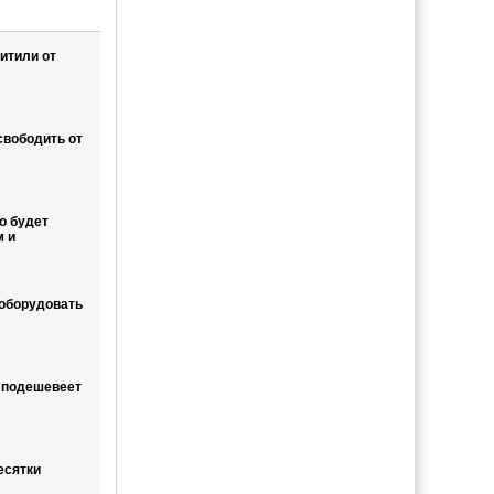
итили от
свободить от
о будет
м и
еоборудовать
 подешевеет
есятки