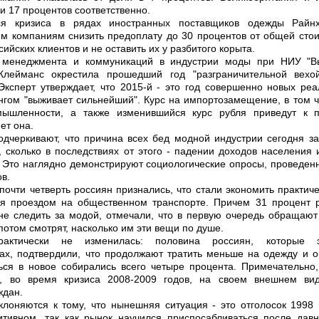
и 17 процентов соответственно.
я кризиса в рядах иностранных поставщиков одежды Райн
м компаниям снизить предоплату до 30 процентов от общей стои
ийских клиентов и не оставить их у разбитого корыта.
 менеджмента и коммуникаций в индустрии моды при НИУ "
Клейманс окрестила прошедший год "разграничительной вехо
Эксперт утверждает, что 2015-й - это год совершенно новых реа
унгом "выживает сильнейший". Курс на импортозамещение, в том 
мышленности, а также изменившийся курс рубля приведут к 
ет она.
одчеркивают, что причина всех бед модной индустрии сегодня з
, сколько в последствиях от этого - падении доходов населения
. Это наглядно демонстрируют социологические опросы, проведен
в.
 почти четверть россиян признались, что стали экономить практиче
ая проездом на общественном транспорте. Причем 31 процент р
е следить за модой, отмечали, что в первую очередь обращают
потом смотрят, насколько им эти вещи по душе.
актически не изменилась: половина россиян, которые 
ах, подтвердили, что продолжают тратить меньше на одежду и о
ся в новое собирались всего четыре процента. Примечательно,
д, во время кризиса 2008-2009 годов, на своем внешнем ви
ждан.
клоняются к тому, что нынешняя ситуация - это отголосок 1998 
итивном, так как рынок научился приспосабливаться после дав