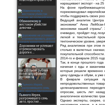
...
наращивают экспорт - на 25 
На фоне приближающегос
порекомендовал европейски
чтобы поддержать своих росс
Ведущий аналитик Центра
Обвиняемому в
жестоком убийстве
экономики" Анна Лейбсак-
девочки ...
экономики нашей страны". 
очевидно, пройдет под лоз
легкой и текстильной про
тектоническом уровне, уверя
Дорожники не успевают
Ряд аналитиков при этом п
отремонтировать
столько в валютных скачках
дороги к ...
покупательной способности
2014-го и феврале 2015 годо
Так, в конце прошлого года
начиная с еды и заканчив
На 100 тысяч рублей
которые решили временно н
хотят штрафовать
цену одежды и обуви, а уже 
россиян за ...
В феврале ситуация пр
непродовольственных товар
целенаправленно переодеть
опросам, шесть лет наза
Пьяного Иерея,
аналогичное количество гра
разгромившего семь
Однако эксперты, скорее, с
авто, простил ...
негативном ключе, а в поз