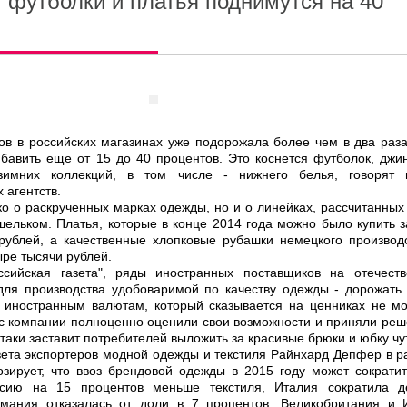
 футболки и платья поднимутся на 40
в в российских магазинах уже подорожала более чем в два раза
бавить еще от 15 до 40 процентов. Это коснется футболок, джин
-зимних коллекций, в том числе - нижнего белья, говорят 
 агентств.
ко о раскрученных марках одежды, но и о линейках, рассчитанных
ельком. Платья, которые в конце 2014 года можно было купить з
рублей, а качественные хлопковые рубашки немецкого производ
ыре тысячи рублей.
ссийская газета", ряды иностранных поставщиков на отечест
для производства удобоваримой по качеству одежды - дорожать
 иностранным валютам, который сказывается на ценниках не мо
ас компании полноценно оценили свои возможности и приняли реш
-таки заставит потребителей выложить за красивые брюки и юбку чу
вета экспортеров модной одежды и текстиля Райнхард Депфер в р
озирует, что ввоз брендовой одежды в 2015 году может сократит
сию на 15 процентов меньше текстиля, Италия сократила д
рмания отказалась от доли в 7 процентов. Великобритания и 