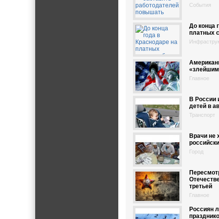
События
До конца 
платных с
Инфрастру
Американ
«злейшим
Главное
В России 
детей в а
Транспорт
Врачи не 
российски
Город
Пересмотр
Отечестве
третьей
Главное
Россиян 
праздник