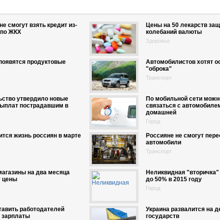
не смогут взять кредит из-
Цены на 50 лекарств защ
 по ЖКХ
колебаний валюты
Здоровье
появятся продуктовые
Автомобилистов хотят о
"оброка"
Транспорт
ьство утвердило новые
По мобильной сети можн
выплат пострадавшим в
связаться с автомобиле
домашней
Город
ится жизнь россиян в марте
Россияне не смогут пер
автомобили
Транспорт
агазины на два месяца
Неликвидная "вторичка"
т цены
до 50% в 2015 году
Город
тавить работодателей
Украина развалится на д
 зарплаты
государств