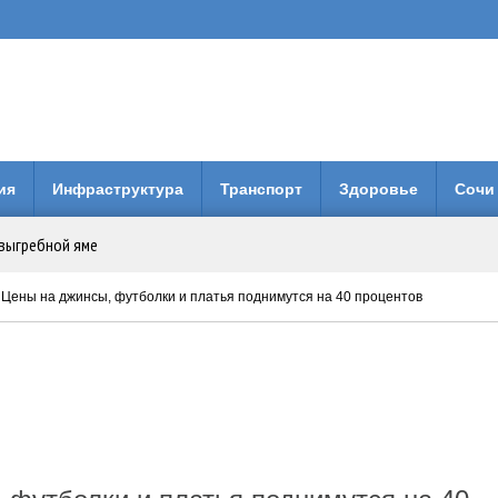
ия
Инфраструктура
Транспорт
Здоровье
Сочи
 выгребной яме
вочки экс-полицейскому вынесут приговор
 Цены на джинсы, футболки и платья поднимутся на 40 процентов
ать дороги к началу курортного сезона
 000 рублей получила продолжение
 автомобилистов