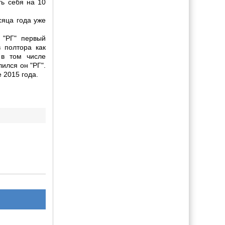
ть себя на 10
сяца года уже
 "РГ" первый
 полтора как
 в том числе
ился он "РГ".
 2015 года.