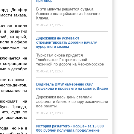
приговор
В эти минуты решается судьба
хард Депфер
бывшего полицейского из Горячего
мости заказа,
Ключа.
Высшая школа
31-05-2017, 11:55
й в развитии
лий, который,
Дорожники не успевают
числе в сфере
отремонтировать дороги к началу
курортного сезона
подвижкам на
Туристам снова придется
аключается не
"любоваться" строительной
 и сокращении
техникой по дороге на Черноморское
ные в декабре
31-05-2017, 11:53
ски на всем -
Водитель BMW намеренно сбил
еспондентов,
пешехода и провез его на капоте. Видео
 внимание на
Дорожники весь день стелили
экономят на
асфальт и ближе к вечеру заканчивали
все работы.
бувь. Правда,
 что, судя по
31-05-2017, 11:30
де экономило
История разбитого «Порше» за 13 000
года, но не в
000 рублей получила продолжение
них событий к