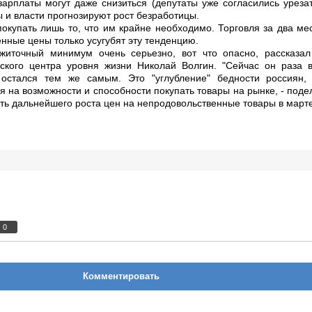
зарплаты могут даже снизиться (депутаты уже согласились уреза
ы и власти прогнозируют рост безработицы.
покупать лишь то, что им крайне необходимо. Торговля за два ме
нные цены только усугубят эту тенденцию.
житочный минимум очень серьезно, вот что опасно, рассказал
ского центра уровня жизни Николай Волгин. "Сейчас он раза в
стался тем же самым. Это "углубление" бедности россиян,
я на возможности и способности покупать товары на рынке, - подел
ать дальнейшего роста цен на непродовольственные товары в марте
0
Комментировать