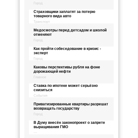
Город
Страховщики заплатят за потерю
товарного вида авто
Транспорт
Медосмотры перед детсадом и школой
отменяют
Город
Как пройти собеседование в кризис -
эксперт
Город
Каковы перспективы рубля на фоне
дорожающей нефти
Главное
Ставка по ипотеке может серьёзно
снизиться
События
Приватизированные квартиры разрешат
возвращать государству
Город
В Думу внесён законопроект о запрете
выращивания ГМО
---