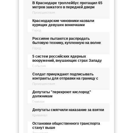
В Краснодаре троллейбус протащил 65
метров зажатого в передней двери
Происшествия
Краснодарские чиновники назвали
курящих девушек вонючками
Город
Россияне пытаются распродать
бытовую технику, купленную на волне
Город
5 систем российских ядерных
вооружений, внушающих страх Западу
События
Солдат принуждают подписывать
контракты для отправки на границу с
Происшествия
Депутаты "перекроют кислород"
должникам
Главное
Депутаты смягчили наказание за взятки
Криминал
Остановки общественного транспорта
станут выше