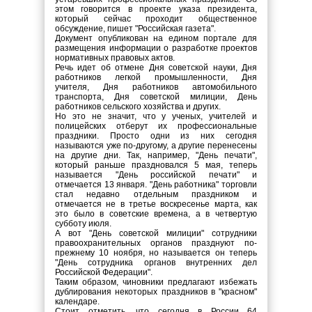
этом говорится в проекте указа президента,
который сейчас проходит общественное
обсуждение, пишет "Российская газета".
Документ опубликован на едином портале для
размещения информации о разработке проектов
нормативных правовых актов.
Речь идет об отмене Дня советской науки, Дня
работников легкой промышленности, Дня
учителя, Дня работников автомобильного
транспорта, Дня советской милиции, День
работников сельского хозяйства и других.
Но это не значит, что у ученых, учителей и
полицейских отберут их профессиональные
праздники. Просто одни из них сегодня
называются уже по-другому, а другие перенесены
на другие дни. Так, например, "День печати",
который раньше праздновался 5 мая, теперь
называется "День российской печати" и
отмечается 13 января. "День работника" торговли
стал недавно отдельным праздником и
отмечается не в третье воскресенье марта, как
это было в советские времена, а в четвертую
субботу июля.
А вот "День советской милиции" сотрудники
правоохранительных органов празднуют по-
прежнему 10 ноября, но называется он теперь
"День сотрудника органов внутренних дел
Российской Федерации".
Таким образом, чиновники предлагают избежать
дублирования некоторых праздников в "красном"
календаре.
Стоит отметить, что сегодня в России 64