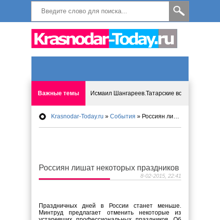
Важные темы
Исмаил Шангареев.Татарские встречи на бере
Krasnodar-Today.ru
»
События
» Россиян лишат некоторых праздников
Программа «Мир без слёз» впервые в Анапе: 
Исмагил Шангареев: Отзывы и напутствия ко
Россиян лишат некоторых праздников
Исмагил Шангареев. В поисках внутренней с
8-02-2015, 22:41
В Краснодаре отменяют «СНИЛС», что будет 
Праздничных дней в России станет меньше.
Минтруд предлагает отменить некоторые из
устаревших профессиональных праздников. Об