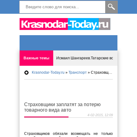
Важные темы
Исмаил Шангареев.Татарские встречи на бере
Krasnodar-Today.ru
»
Транспорт
» Страховщики заплатят за потерю товарного вида авто
Программа «Мир без слёз» впервые в Анапе: 
Исмагил Шангареев: Отзывы и напутствия ко
Страховщики заплатят за потерю
Исмагил Шангареев. В поисках внутренней с
товарного вида авто
4-02-2015, 12:09
В Краснодаре отменяют «СНИЛС», что будет 
Cтраховщиков обязали возмещать не только