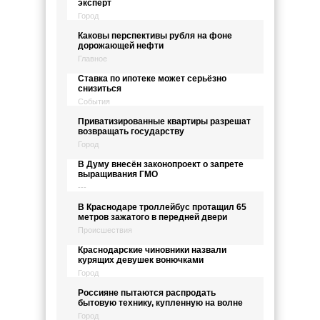
эксперт
Город
Каковы перспективы рубля на фоне
дорожающей нефти
Главное
Ставка по ипотеке может серьёзно
снизиться
События
Приватизированные квартиры разрешат
возвращать государству
Город
В Думу внесён законопроект о запрете
выращивания ГМО
---
В Краснодаре троллейбус протащил 65
метров зажатого в передней двери
Происшествия
Краснодарские чиновники назвали
курящих девушек вонючками
Город
Россияне пытаются распродать
бытовую технику, купленную на волне
Город