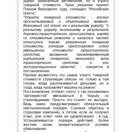
ущерб, нанесенный автомобилю, но и утрату
товарной стоимости. Такое решение принял
Пленум Верховного суда, сообщает "Российская
газета".
"Утрата товарной стоимости - вполне
просчитываемый и объективный момент.
Верховный суд отнес ее к реальному ущербу: "к
реальному ущербу, возникшему в результате
дорожно-транспортного происшествия, наряду
со стоимостью ремонта и запасных частей
относится также утраченная товарная
стоимость, которая представляет собой
уменьшение стоимости транспортного
средства, вызванное преждевременным
ухудшением товарного (внешнего) вида
транспортного средства и его
эксплуатационных качеств",
- говорится в
постановлении.
Причем возместить эту самую утрату товарной
стоимости страховщик обязан не только в том
случае, когда расплачивается деньгами, но и
тогда, когда направляет машину на ремонт.
Постановление отобьет охоту у так называемых
"автоюристов" ввязываться в борьбу со
страховщиками. Просто это станет не выгодно.
Ведь закон предусматривает обязательный
претензионный порядок. Сначала обратись в
страховую компанию, а потом, если не получил
ответ, или ответ тебя не удовлетворил - в суд.
Устанавливаются: порядок действий, более
жесткие сроки, конкретизируются условия
обжалования.