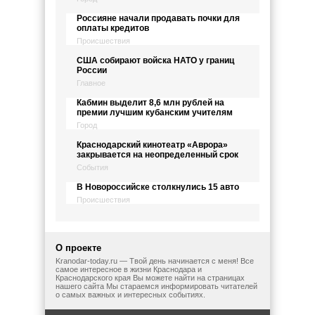
Россияне начали продавать почки для
оплаты кредитов
Происшествия
США собирают войска НАТО у границ
России
Главное
Кабмин выделит 8,6 млн рублей на
премии лучшим кубанским учителям
Город
Краснодарский кинотеатр «Аврора»
закрывается на неопределенный срок
События
В Новороссийске столкнулись 15 авто
Происшествия
О проекте
Kranodar-today.ru — Твой день начинается с меня! Все
самое интересное в жизни Краснодара и
Краснодарского края Вы можете найти на страницах
нашего сайта Мы стараемся информировать читателей
о самых важных и интересных событиях.