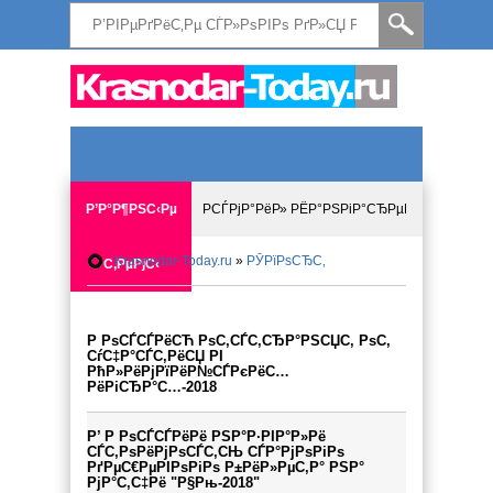
Р’Р°Р¶РЅС‹Рµ
РСЃРјР°РёР» РЁР°РЅРіР°СЂРµРµРІ.РўР°С‚
Krasnodar-Today.ru
»
РЎРїРѕСЂС‚
С‚РµРјС‹
РџСЂРѕРіСЂР°РјРјР° В«РњРёСЂ Р±РµР· СЃР
РСЃРјР°РіРёР» РЁР°РЅРіР°СЂРµРµРІ: РћС‚
Р РѕСЃСЃРёСЋ РѕС‚СЃС‚СЂР°РЅСЏС‚ РѕС‚
СѓС‡Р°СЃС‚РёСЏ РІ
РћР»РёРјРїРёР№СЃРєРёС…
РСЃРјР°РіРёР» РЁР°РЅРіР°СЂРµРµРІ. Р’ Р
РёРіСЂР°С…-2018
Р’ РљСЂР°СЃРЅРѕРґР°СЂРµ РѕС‚РјРµРЅСЏСЋС
Р’ Р РѕСЃСЃРёРё РЅР°Р·РІР°Р»Рё
СЃС‚РѕРёРјРѕСЃС‚СЊ СЃР°РјРѕРіРѕ
РґРµС€РµРІРѕРіРѕ Р±РёР»РµС‚Р° РЅР°
РјР°С‚С‡Рё "Р§Рњ-2018"