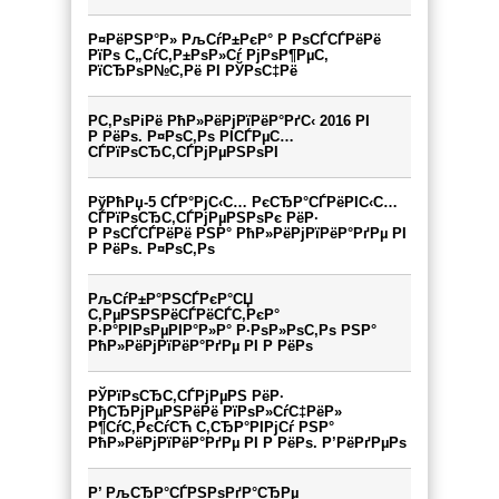
Р¤РёРЅР°Р» РљСѓР±РєР° Р РѕСЃСЃРёРё
РїРѕ С„СѓС‚Р±РѕР»Сѓ РјРѕР¶РµС‚
РїСЂРѕР№С‚Рё РІ РЎРѕС‡Рё
РС‚РѕРіРё РћР»РёРјРїРёР°РґС‹ 2016 РІ
Р РёРѕ. Р¤РѕС‚Рѕ РІСЃРµС…
СЃРїРѕСЂС‚СЃРјРµРЅРѕРІ
РўРћРџ-5 СЃР°РјС‹С… РєСЂР°СЃРёРІС‹С…
СЃРїРѕСЂС‚СЃРјРµРЅРѕРє РёР·
Р РѕСЃСЃРёРё РЅР° РћР»РёРјРїРёР°РґРµ РІ
Р РёРѕ. Р¤РѕС‚Рѕ
РљСѓР±Р°РЅСЃРєР°СЏ
С‚РµРЅРЅРёСЃРёСЃС‚РєР°
Р·Р°РІРѕРµРІР°Р»Р° Р·РѕР»РѕС‚Рѕ РЅР°
РћР»РёРјРїРёР°РґРµ РІ Р РёРѕ
РЎРїРѕСЂС‚СЃРјРµРЅ РёР·
РђСЂРјРµРЅРёРё РїРѕР»СѓС‡РёР»
Р¶СѓС‚РєСѓСЋ С‚СЂР°РІРјСѓ РЅР°
РћР»РёРјРїРёР°РґРµ РІ Р РёРѕ. Р’РёРґРµРѕ
Р’ РљСЂР°СЃРЅРѕРґР°СЂРµ