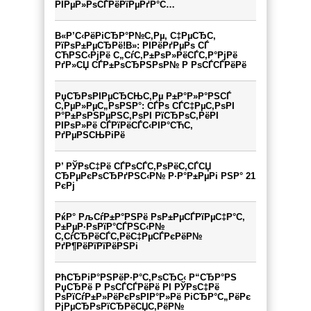
РІРµР»РѕСЃРёРїРµРґР°С…
В«Р’С‹РёРіСЂР°Р№С‚Рµ, С‡РµСЂС‚
РїРѕР±РµСЂРё!В»: РІРёРґРµРѕ СЃ
СЋРЅС‹РјРё С„СѓС‚Р±РѕР»РёСЃС‚Р°РјРё
РґР»СЏ СЃР±РѕСЂРЅРѕР№ Р РѕСЃСЃРёРё
РџСЂРѕРІРµСЂСЊС‚Рµ Р±Р°Р»Р°РЅСЃ
С‚РµР»РµС„РѕРЅР°: СЃРѕ СЃС‡РµС‚РѕРІ
Р°Р±РѕРЅРµРЅС‚РѕРІ РїСЂРѕС‚РёРІ
РІРѕР»Рё СЃРїРёСЃС‹РІР°СЋС‚
РґРµРЅСЊРіРё
Р’ РЎРѕС‡Рё СЃРѕСЃС‚РѕРёС‚СЃСЏ
СЂРµРєРѕСЂРґРЅС‹Р№ Р·Р°Р±РµРі РЅР° 21
РєРј
РќР° РљСѓР±Р°РЅРё РѕР±РµСЃРїРµС‡Р°С‚
Р±РµР·РѕРїР°СЃРЅС‹Р№
С‚СѓСЂРёСЃС‚РёС‡РµСЃРєРёР№
РґР¶РёРїРїРёРЅРі
РћСЂРіР°РЅРёР·Р°С‚РѕСЂС‹ Р“СЂР°РЅ
РџСЂРё Р РѕСЃСЃРёРё РІ РЎРѕС‡Рё
РѕРїСѓР±Р»РёРєРѕРІР°Р»Рё РіСЂР°С„РёРє
РјРµСЂРѕРїСЂРёСЏС‚РёР№