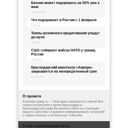
Бензин может подорожать на 50% уже к
маю
Транспорт
Что подорожает в России с 1 февраля
Город
Темпы розничного кредитования упадут
до нуля
Город
США собирают войска НАТО у границ
России
Главное
Краснодарский кинотеатр «Аврора»
закрывается на неопределенный срок
События
О проекте
Kranodar-today.ru — Твой день начинается с меня! Все
самое интересное в жизни Краснодара и
Краснодарского края Вы можете найти на страницах
нашего сайта Мы стараемся информировать читателей
о самых важных и интересных событиях.
E-mail:
russiya-today@mail.ru