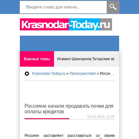
Важные темы
Исмаил Шангареев.Татарские встречи на бере
Krasnodar-Today.ru
»
Происшествия
» Россияне начали продавать почки для оплаты кредитов
Программа «Мир без слёз» впервые в Анапе: 
Исмагил Шангареев: Отзывы и напутствия ко
Россияне начали продавать почки для
Исмагил Шангареев. В поисках внутренней с
оплаты кредитов
29-01-2015, 11:28
В Краснодаре отменяют «СНИЛС», что будет 
Россиян заставляет расставаться со своим