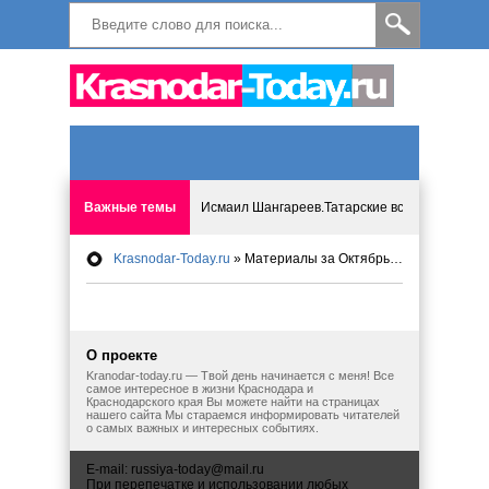
Важные темы
Исмаил Шангареев.Татарские встречи на бере
Krasnodar-Today.ru
» Материалы за Октябрь 2021 года
Программа «Мир без слёз» впервые в Анапе: 
Исмагил Шангареев: Отзывы и напутствия ко
О проекте
Исмагил Шангареев. В поисках внутренней с
Kranodar-today.ru — Твой день начинается с меня! Все
самое интересное в жизни Краснодара и
Краснодарского края Вы можете найти на страницах
нашего сайта Мы стараемся информировать читателей
В Краснодаре отменяют «СНИЛС», что будет 
о самых важных и интересных событиях.
E-mail:
russiya-today@mail.ru
При перепечатке и использовании любых