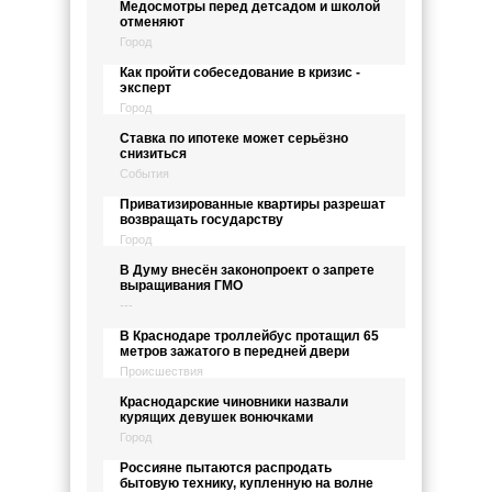
Медосмотры перед детсадом и школой
отменяют
Город
Как пройти собеседование в кризис -
эксперт
Город
Ставка по ипотеке может серьёзно
снизиться
События
Приватизированные квартиры разрешат
возвращать государству
Город
В Думу внесён законопроект о запрете
выращивания ГМО
---
В Краснодаре троллейбус протащил 65
метров зажатого в передней двери
Происшествия
Краснодарские чиновники назвали
курящих девушек вонючками
Город
Россияне пытаются распродать
бытовую технику, купленную на волне