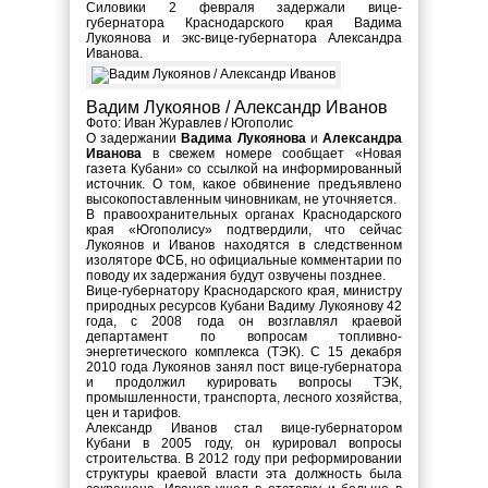
Силовики 2 февраля задержали вице-
губернатора Краснодарского края Вадима
Лукоянова и экс-вице-губернатора Александра
Иванова.
Вадим Лукоянов / Александр Иванов
Фото: Иван Журавлев / Югополис
О задержании
Вадима Лукоянова
и
Александра
Иванова
в свежем номере сообщает «Новая
газета Кубани» со ссылкой на информированный
источник. О том, какое обвинение предъявлено
высокопоставленным чиновникам, не уточняется.
В правоохранительных органах Краснодарского
края «Югополису» подтвердили, что сейчас
Лукоянов и Иванов находятся в следственном
изоляторе ФСБ, но официальные комментарии по
поводу их задержания будут озвучены позднее.
Вице-губернатору Краснодарского края, министру
природных ресурсов Кубани Вадиму Лукоянову 42
года, с 2008 года он возглавлял краевой
департамент по вопросам топливно-
энергетического комплекса (ТЭК). С 15 декабря
2010 года Лукоянов занял пост вице-губернатора
и продолжил курировать вопросы ТЭК,
промышленности, транспорта, лесного хозяйства,
цен и тарифов.
Александр Иванов стал вице-губернатором
Кубани в 2005 году, он курировал вопросы
строительства. В 2012 году при реформировании
структуры краевой власти эта должность была