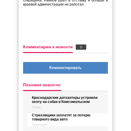
сокращена. Иванов ушел в отставку и больше в
краевой администрации не работал.
Комментарии к новости
0
Комментировать
Похожие новости:
Краснодарские догхантеры устроили
охоту на собак в Комсомольском
Город
Страховщики заплатят за потерю
товарного вида авто
Транспорт