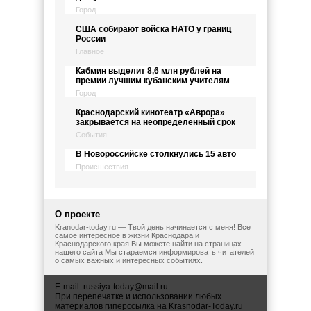
Город
США собирают войска НАТО у границ
России
Главное
Кабмин выделит 8,6 млн рублей на
премии лучшим кубанским учителям
Город
Краснодарский кинотеатр «Аврора»
закрывается на неопределенный срок
События
В Новороссийске столкнулись 15 авто
Происшествия
О проекте
Kranodar-today.ru — Твой день начинается с меня! Все
самое интересное в жизни Краснодара и
Краснодарского края Вы можете найти на страницах
нашего сайта Мы стараемся информировать читателей
о самых важных и интересных событиях.
E-mail:
russiya-today@mail.ru
При перепечатке и использовании любых
материалов гиперссылка на Krasnodar-Today.ru