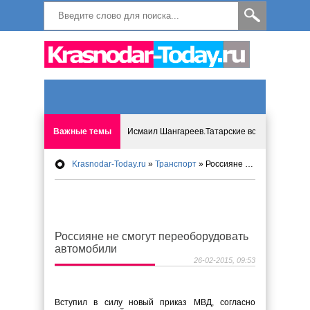
Важные темы
Исмаил Шангареев.Татарские встречи на бере
Krasnodar-Today.ru
»
Транспорт
» Россияне не смогут переоборудовать автомобили
Программа «Мир без слёз» впервые в Анапе: 
Исмагил Шангареев: Отзывы и напутствия ко
Россияне не смогут переоборудовать
Исмагил Шангареев. В поисках внутренней с
автомобили
26-02-2015, 09:53
В Краснодаре отменяют «СНИЛС», что будет 
Вступил в силу новый приказ МВД, согласно