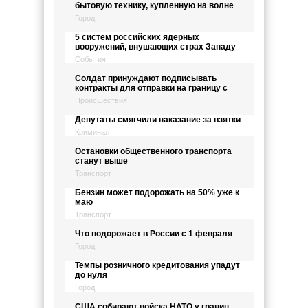
бытовую технику, купленную на волне
Город
5 систем российских ядерных
вооружений, внушающих страх Западу
События
Солдат принуждают подписывать
контракты для отправки на границу с
Происшествия
Депутаты смягчили наказание за взятки
Криминал
Остановки общественного транспорта
станут выше
Транспорт
Бензин может подорожать на 50% уже к
маю
Транспорт
Что подорожает в России с 1 февраля
Город
Темпы розничного кредитования упадут
до нуля
Город
США собирают войска НАТО у границ