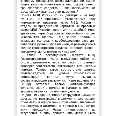
которому российские автовладельцы не смогут
более вносить изменения в конструкцию своего
транспортного средства — вне зависимости от
масштаба и характера этих изменений.
Приказ МВД России от 22 декабря 2014 года
№1123 «О признании утратившими силу
нормативных правовых актов МВД России и
отдельных предписаний нормативных правовых
актов МВД России» запретил, по крайней мере
временно, переоборудовать автомобили, пишет
«Российская газета». Под запрет попали и
установка ксенона, и дооборудование авто для
инвалидов ручным управлением, и размещение в
салоне транспортного средства, принадлежащего
автошколе, дополнительных педалей.
В связи с сокращением бюджета МВД,
Госавтоинспекция была вынуждена пойти на
столь радикальную меру, как отказ от функции
проверки соответствия автомобиля техническим
нормам. Теперь такое соответствие должно
подтверждаться на уровне компетентных
организаций, которые будут выдавать
соответствующие заключения, пишет издание. А у
ГИБДД остается только контролирующая
функция: сверить номера в бумагах с тем, что
выгравировано на той или иной детали.
По данным издания, многие сотрудники ГИБДД на
местах, не вчитавшись в документ, уже начали
отказывать в оформлении изменений, внесённых
в конструкцию автомобиля. Однако в том случае,
если процедура была инициирована до
вступления в силу приказа, она должна быть