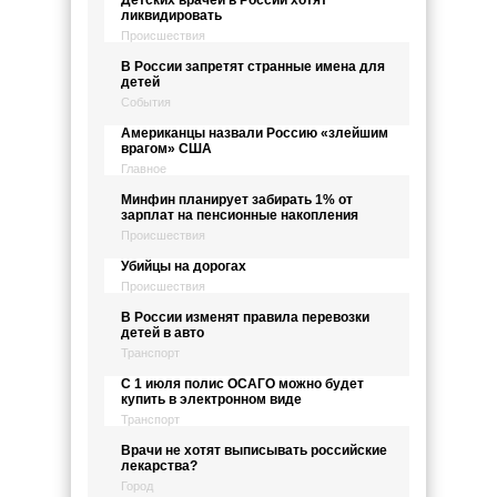
Детских врачей в России хотят
ликвидировать
Происшествия
В России запретят странные имена для
детей
События
Американцы назвали Россию «злейшим
врагом» США
Главное
Минфин планирует забирать 1% от
зарплат на пенсионные накопления
Происшествия
Убийцы на дорогах
Происшествия
В России изменят правила перевозки
детей в авто
Транспорт
С 1 июля полис ОСАГО можно будет
купить в электронном виде
Транспорт
Врачи не хотят выписывать российские
лекарства?
Город