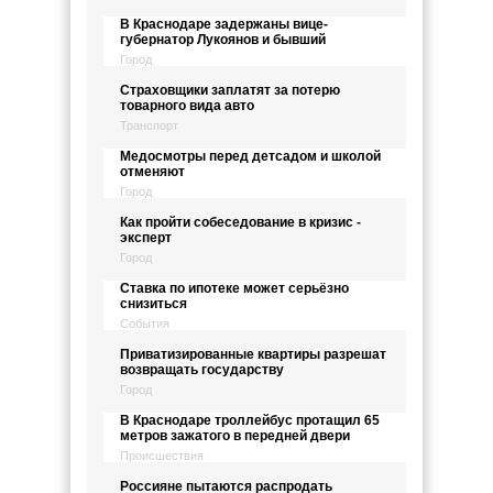
В Краснодаре задержаны вице-
губернатор Лукоянов и бывший
Город
Страховщики заплатят за потерю
товарного вида авто
Транспорт
Медосмотры перед детсадом и школой
отменяют
Город
Как пройти собеседование в кризис -
эксперт
Город
Ставка по ипотеке может серьёзно
снизиться
События
Приватизированные квартиры разрешат
возвращать государству
Город
В Краснодаре троллейбус протащил 65
метров зажатого в передней двери
Происшествия
Россияне пытаются распродать