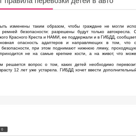
т правила перевозки детей в авто
ыть изменены таким образом, чтобы граждане не могли испо
 ремней безопасности: разрешены будут только автокресла. 
кого Красного Креста и НАМИ, ее поддержали и в ГИБДД, сообщает
сновная опасность адаптеров и направляющих в том, что 
 безопасности, при этом поднимают нижнюю лямку, проходящую
 приходится не на самые крепкие кости, а на живот, что може
м решается вопрос о том, каких детей необходимо перевозит
зрасту 12 лет уже устарела. ГИБДД хочет ввести дополнительн
0