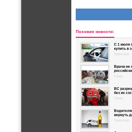
Похожие новости:
С 1 июля
купить в 
Транспорт
Врачи не 
российски
Город
ВС разре
без их со
Город
Водителям
вернуть д
Транспорт