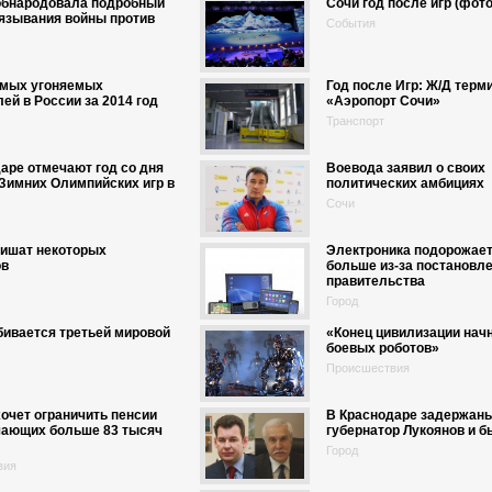
обнародовала подробный
Сочи год после игр (фот
язывания войны против
События
амых угоняемых
Год после Игр: Ж/Д терм
ей в России за 2014 год
«Аэропорт Сочи»
Транспорт
аре отмечают год со дня
Воевода заявил о своих
Зимних Олимпийских игр в
политических амбициях
Сочи
лишат некоторых
Электроника подорожает
ов
больше из-за постановл
правительства
Город
ивается третьей мировой
«Конец цивилизации начн
боевых роботов»
Происшествия
очет ограничить пенсии
В Краснодаре задержаны
чающих больше 83 тысяч
губернатор Лукоянов и 
Город
вия