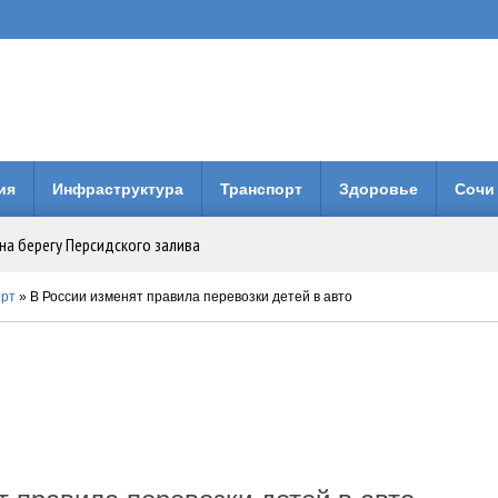
ия
Инфраструктура
Транспорт
Здоровье
Сочи
на берегу Персидского залива
Анапе: городская больница получила 3 млн рублей на новое оборудование
орт
» В России изменят правила перевозки детей в авто
вия коллег по Евразийской Академии Телевидения и Радио
енней свободы: Бари Алибасов стал владельцем недвижимости в ОАЭ
 будет вместо него?