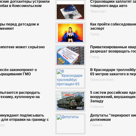
рские догхантеры устроили
Страховщики заплатят з
собак в Комсомольском
товарного вида авто
Транспорт
ры перед детсадом и
Как пройти собеседование
тменяют
эксперт
Город
 ипотеке может серьёзно
Приватизированные ква
разрешат возвращать го
Город
есён законопроект о
В Краснодаре троллейбу
выращивания ГМО
65 метров зажатого в пе
Происшествия
 пытаются распродать
5 систем российских яд
ехнику, купленную на
вооружений, внушающих
Западу
События
ринуждают подписывать
Депутаты "перекроют ки
 для отправки на границу с
должникам
вия
Главное