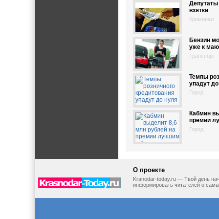
Депутаты 
взятки
Криминал
Бензин м
уже к маю
Транспорт
Темпы роз
упадут до
Город
Кабмин вы
премии л
Город
О проекте
Kranodar-today.ru — Твой день н
информировать читателей о самы