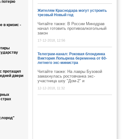
а потерю
Жителям Краснодара могут устроить
трезвый Новый год
Читайте также: В России Минздрав
 в кризис -
начал готовить противоалкогольный
закон
17-12-2018, 12:56
ртиры
сударству
Телеграм-канал: Роковая блондинка
Виктория Лопырева беременна от 60-
летнего экс-министра
с протащил
Читайте также: На лавры Бузовой
редней двери
замахнулась ростовчанка экс-
участница шоу "Дом-2" и
12-12-2018, 11:32
ерных
 страх
слород"