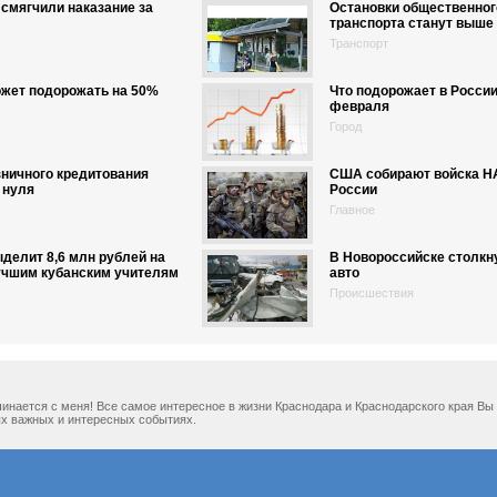
смягчили наказание за
Остановки общественног
транспорта станут выше
Транспорт
ожет подорожать на 50%
Что подорожает в России
февраля
Город
ничного кредитования
США собирают войска НА
 нуля
России
Главное
делит 8,6 млн рублей на
В Новороссийске столкн
учшим кубанским учителям
авто
Происшествия
ачинается с меня! Все самое интересное в жизни Краснодара и Краснодарского края В
х важных и интересных событиях.