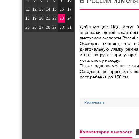
В России изменя
4
5
6
7
8
9
10
11
12
13
14
15
16
17
18
19
20
21
22
23
24
Действующие ПДД могут б
25
26
27
28
29
30
31
перевозки детей адаптеры
выступили эксперты Российс
Эксперты считают, что о
диагональную лямку ремня
итоге нагрузка при ударе
летальному исходу.
Также одновременно с эти
Сегодняшняя привязка к во
рост ребенка до 150 см.
Распечатать
Комментарии к новости