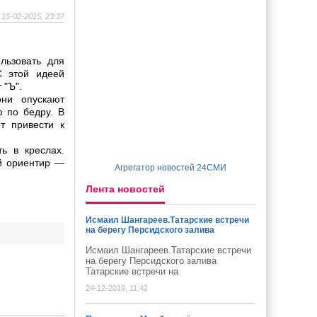
15-02-2015, 23:37
льзовать для
С этой идеей
 "Ъ".
они опускают
 по бедру. В
т привести к
ь в креслах.
ый ориентир —
Агрегатор новостей 24СМИ
Лента новостей
Исмаил Шангареев.Татарские встречи
на берегу Персидского залива
Исмаил Шангареев.Татарские встречи
на берегу Персидского залива
Татарские встречи на
24-12-2019, 11:42