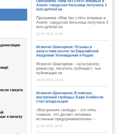
Программа «Мир без слёз» впервые в
Анапе: городская больница получила 3
млн рублей на
Программа «Мир без слёз» впервые в
Анапе: городская больница получила 3
млн рублей на
12-07-2019, 10:56
 доносящих
Исмагил Шангареев: Отзывы и
напутствия коллег по Евразийской
Академии Телевидения и Радио
Исмагил Шангареев – культуролог,
мир!
режиссер, писатель публицист, чьи
публикации не
14-06-2019, 15:00
после смерти
Исмагил Шангареев. В поисках
внутренней свободы: Бари Алибасов
стал владельцем
«Внутренняя свобода – это imho,
ой
главное, что делает человека
шаг к началу
истинным предпринимателем» –
11-05-2019, 08:53