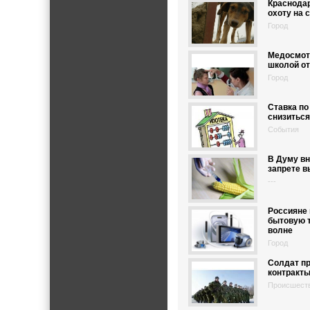
Краснода
охоту на 
Город
Медосмот
школой о
Город
Ставка по
снизиться
События
В Думу вн
запрете 
---
Россияне
бытовую т
волне
Город
Солдат п
контракты
Происшест