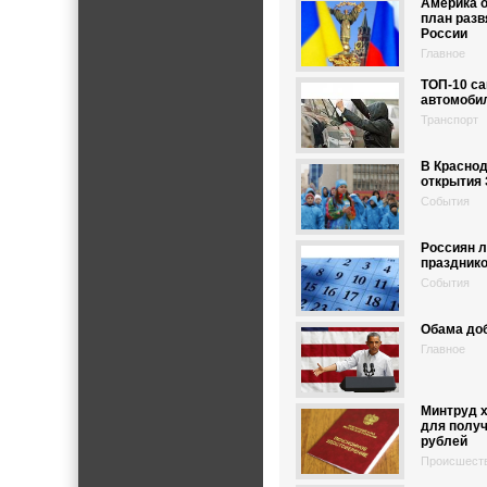
Америка 
план разв
России
Главное
ТОП-10 с
автомобил
Транспорт
В Краснод
открытия 
События
Россиян 
праздник
События
Обама доб
Главное
Минтруд х
для полу
рублей
Происшест