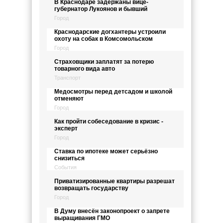
В Краснодаре задержаны вице-
губернатор Лукоянов и бывший
Город
Краснодарские догхантеры устроили
охоту на собак в Комсомольском
Город
Страховщики заплатят за потерю
товарного вида авто
Транспорт
Медосмотры перед детсадом и школой
отменяют
Город
Как пройти собеседование в кризис -
эксперт
Город
Ставка по ипотеке может серьёзно
снизиться
События
Приватизированные квартиры разрешат
возвращать государству
Город
В Думу внесён законопроект о запрете
выращивания ГМО