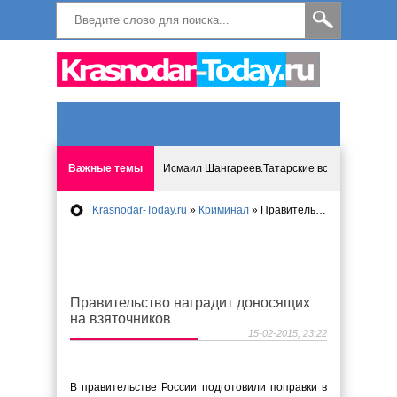
Важные темы
Исмаил Шангареев.Татарские встречи на бере
Krasnodar-Today.ru
»
Криминал
» Правительство наградит доносящих на взяточников
Программа «Мир без слёз» впервые в Анапе: 
Исмагил Шангареев: Отзывы и напутствия ко
Правительство наградит доносящих
Исмагил Шангареев. В поисках внутренней с
на взяточников
15-02-2015, 23:22
В Краснодаре отменяют «СНИЛС», что будет 
В правительстве России подготовили поправки в