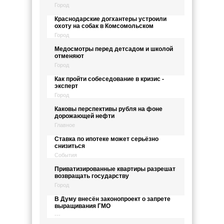
Город
Краснодарские догхантеры устроили
охоту на собак в Комсомольском
Город
Медосмотры перед детсадом и школой
отменяют
Город
Как пройти собеседование в кризис -
эксперт
Город
Каковы перспективы рубля на фоне
дорожающей нефти
Главное
Ставка по ипотеке может серьёзно
снизиться
События
Приватизированные квартиры разрешат
возвращать государству
Город
В Думу внесён законопроект о запрете
выращивания ГМО
---