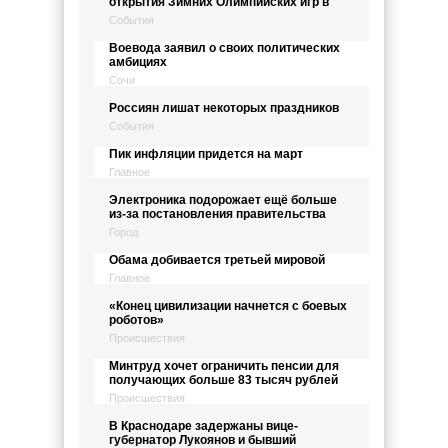
открытия Зимних Олимпийских игр в
События
Воевода заявил о своих политических
амбициях
Сочи
Россиян лишат некоторых праздников
События
Пик инфляции придется на март
Главное
Электроника подорожает ещё больше
из-за постановления правительства
Город
Обама добивается третьей мировой
Главное
«Конец цивилизации начнется с боевых
роботов»
Происшествия
Минтруд хочет ограничить пенсии для
получающих больше 83 тысяч рублей
Происшествия
В Краснодаре задержаны вице-
губернатор Лукоянов и бывший