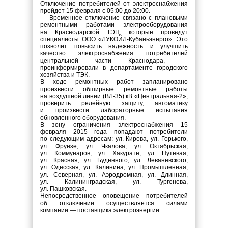
Отключение потребителей от электроснабжения
пройдет 15 февраля с 05:00 до 20:00.
— Временное отключение связано с плановыми
ремонтными работами электрооборудования
на Краснодарской ТЭЦ, которые проведут
специалисты ООО «ЛУКОЙЛ-Кубаньэнерго». Это
позволит повысить надежность и улучшить
качество электроснабжения потребителей
центральной части Краснодара, —
проинформировали в департаменте городского
хозяйства и ТЭК.
В ходе ремонтных работ запланировано
произвести обширные ремонтные работы
на воздушной линии (ВЛ-35) кВ «Центральная-2»,
проверить релейную защиту, автоматику
и произвести лабораторные испытания
обновленного оборудования.
В зону ограничения электроснабжения 15
февраля 2015 года попадают потребители
по следующим адресам: ул. Кирова, ул. Горького,
ул. Фрунзе, ул. Чкалова, ул. Октябрьская,
ул. Коммунаров, ул. Хакурате, ул. Путевая,
ул. Красная, ул. Буденного, ул. Леваневского,
ул. Одесская, ул. Калинина, ул. Промышленная,
ул. Северная, ул. Аэродромная, ул. Длинная,
ул. Калининградская, ул. Тургенева,
ул. Пашковская.
Непосредственное оповещение потребителей
об отключении осуществляется силами
компании — поставщика электроэнергии.