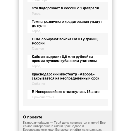
Транспорт
Что подорожает в России с 1 февраля
Город
Темпы розничного кредитования упадут
до нуля
Город
США собирают войска НАТО у границ
России
Главное
Кабмин выделит 8,6 млн рублей на
премии лучшим кубанским учителям
Город
Краснодарский кинотеатр «Аврора»
закрывается на неопределенный срок
События
В Новороссийске столкнулись 15 авто
Происшествия
О проекте
Kranodar-today.ru — Твой день начинается с меня! Все
самое интересное в жизни Краснодара и
Краснодарского края Вы можете найти на страницах