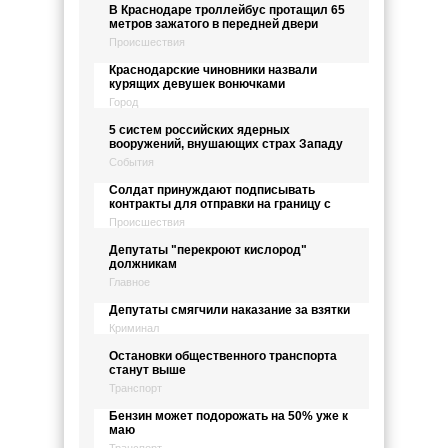
В Краснодаре троллейбус протащил 65
метров зажатого в передней двери
Происшествия
Краснодарские чиновники назвали
курящих девушек вонючками
Город
5 систем российских ядерных
вооружений, внушающих страх Западу
События
Солдат принуждают подписывать
контракты для отправки на границу с
Происшествия
Депутаты "перекроют кислород"
должникам
Главное
Депутаты смягчили наказание за взятки
Криминал
Остановки общественного транспорта
станут выше
Транспорт
Бензин может подорожать на 50% уже к
маю