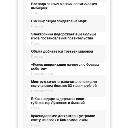
Воевода заявил о своих политических
амбициях
Сочи
Пик инфляции придется на март
Главное
Электроника подорожает ещё больше
из-за постановления правительства
Город
Обама добивается третьей мировой
Главное
«Конец цивилизации начнется с боевых
роботов»
Происшествия
Минтруд хочет ограничить пенсии для
получающих больше 83 тысяч рублей
Происшествия
В Краснодаре задержаны вице-
губернатор Лукоянов и бывший
Город
Краснодарские догхантеры устроили
охоту на собак в Комсомольском
Город