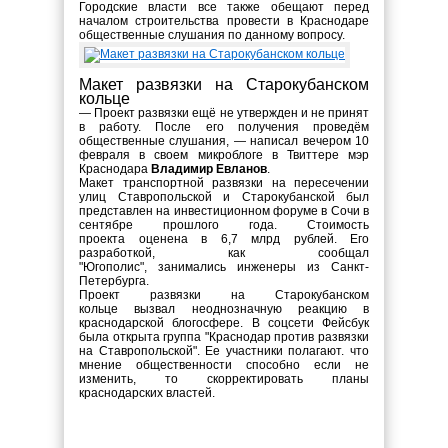
Городские власти все также обещают перед
началом строительства провести в Краснодаре
общественные слушания по данному вопросу.
Макет развязки на Старокубанском
кольце
— Проект развязки ещё не утвержден и не принят
в работу. После его получения проведём
общественные слушания, — написал вечером 10
февраля в своем микроблоге в Твиттере мэр
Краснодара
Владимир Евланов
.
Макет транспортной развязки на пересечении
улиц Ставропольской и Старокубанской был
представлен на инвестиционном форуме в Сочи в
сентябре прошлого года. Стоимость
проекта оценена в 6,7 млрд рублей. Его
разработкой, как сообщал
"Югополис", занимались инженеры из Санкт-
Петербурга.
Проект развязки на Старокубанском
кольце вызвал неоднозначную реакцию в
краснодарской блогосфере. В соцсети Фейсбук
была открыта группа "Краснодар против развязки
на Ставропольской". Ее участники полагают. что
мнение общественности способно если не
изменить, то скорректировать планы
краснодарских властей.