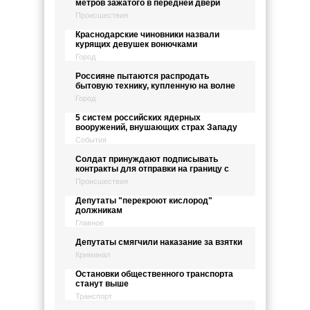
метров зажатого в передней двери
Происшествия
Краснодарские чиновники назвали
курящих девушек вонючками
Город
Россияне пытаются распродать
бытовую технику, купленную на волне
Город
5 систем российских ядерных
вооружений, внушающих страх Западу
События
Солдат принуждают подписывать
контракты для отправки на границу с
Происшествия
Депутаты "перекроют кислород"
должникам
Главное
Депутаты смягчили наказание за взятки
Криминал
Остановки общественного транспорта
станут выше
Транспорт