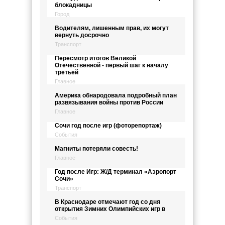
блокадницы
Город
Водителям, лишенным прав, их могут
вернуть досрочно
Транспорт
Пересмотр итогов Великой
Отечественной - первый шаг к началу
третьей
Главное
Америка обнародовала подробный план
развязывания войны против России
Главное
Сочи год после игр (фоторепортаж)
События
Магниты потеряли совесть!
Главное
Год после Игр: Ж/Д терминал «Аэропорт
Сочи»
Транспорт
В Краснодаре отмечают год со дня
открытия Зимних Олимпийских игр в
События