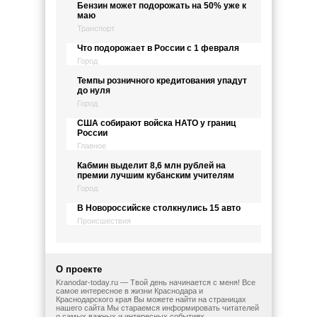
Бензин может подорожать на 50% уже к
маю
Транспорт
Что подорожает в России с 1 февраля
Город
Темпы розничного кредитования упадут
до нуля
Город
США собирают войска НАТО у границ
России
Главное
Кабмин выделит 8,6 млн рублей на
премии лучшим кубанским учителям
Город
В Новороссийске столкнулись 15 авто
Происшествия
О проекте
Kranodar-today.ru — Твой день начинается с меня! Все
самое интересное в жизни Краснодара и
Краснодарского края Вы можете найти на страницах
нашего сайта Мы стараемся информировать читателей
о самых важных и интересных событиях.