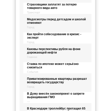
Страховщики заплатят за потерю
товарного вида авто
Транспорт
Медосмотры перед детсадом и школой
отменяют
Город
Как пройти собеседование в кризис -
эксперт
Город
Каковы перспективы рубля на фоне
дорожающей нефти
Главное
Ставка по ипотеке может серьёзно
снизиться
События
Приватизированные квартиры разрешат
возвращать государству
Город
В Думу внесён законопроект о запрете
выращивания ГМО
---
В Краснодаре троллейбус протащил 65