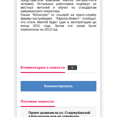
представители компании Marriott (четыре–пять
человек). Остальных работников подберут из
местных жителей и обучат по стандартам
американского оператора.
Ранее "Югополис" со ссылкой на пресс-службу
фирмы-застройщика "Европа-Инвест" сообщал,
что отель Marriott будет сдан в эксплуатацию до
конца 2011 года. Затем эти сроки были
перенесены на 2013 год.
Комментарии к новости
0
Комментировать
Похожие новости:
Проект развязки на ул. Старокубанской
в Краснодаре еще не утвержден