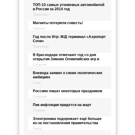
ТОП-10 самых угоняемых автомобилей
в России за 2014 год
Транспорт
Магниты потеряли совесть!
Главное
Год после Игр: Ж/Д терминал «Аэропорт
Сочи»
Транспорт
В Краснодаре отмечают год со дня
открытия Зимних Олимпийских игр в
События
Воевода заявил о своих политических
амбициях
Сочи
Россиян лишат некоторых праздников
События
Пик инфляции придется на март
Главное
Электроника подорожает ещё больше
из-за постановления правительства
Город