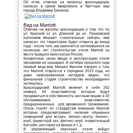
Об этом, отвечая на вопросы краснодарцев,
написал в своем микроблоге в Твиттере мэр
города Владимир Евланов.
Вид на Marriott
Отвечая на жалобы краснодарцев о том, что по
ул. Красной от ул. Длинной до ул. Пашковской
прохожим мешают строительные заборы, мэр
написал, что территория будет открыта до конца
года - после того, как закончится затянувшееся на
несколько лет строительство отеля Marriott на
месте бывшего кинотеатра России.
Конкретные сроки ввода в эксплуатацию отеля
чиновники не называют. В октябре прошлого года
первый вице-мэр Михаил Фролов говорил о том,
что Marriott откроется к середине 2015 года, но
даже невооруженным взглядом видно, что
финальная стадия строительства неоправданно
затянулась.
Краснодарский Marriott включит в себя 262
номера, 49 апартаментов, которые будут
продаваться в собственность частным лицам, и 20
обслуживаемых апартаментов,
предназначенных для временного проживания.
Отель строят по стандартам компании Marriott,
которые предусматривают наличие обширных
помещений для встреч, бизнес–центр, бизнес–
клуб, банкетный зал, фитнес–клуб, плавательный
бассейн, ресторан на крыше и т. д.
В управляющий персонал отеля войдут