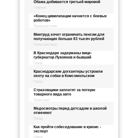
Обама добивается третьей мировой
Главное
«Конец цивилизации начнется с боевых
роботов»
Происшествия
Минтруд хочет ограничить пенсии для
получающих больше 83 тысяч рублей
Происшествия
В Краснодаре задержаны вице-
губернатор Лукоянов и бывший
Город
Краснодарские догхантеры устроили
охоту на собак в Комсомольском
Город
Страховщики заплатят за потерю
товарного вида авто
Транспорт
Медосмотры перед детсадом и школой
отменяют
Город
Как пройти собеседование в кризис -
эксперт
Город