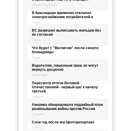
Инфраструктура
В Краснодаре временно отключат
электроснабжение потребителей в
Город
ВС разрешил выписывать жильцов без
их согласия
Город
Что будет с "Магнитом" после смерти
блокадницы
Город
Водителям, лишенным прав, их могут
вернуть досрочно
Транспорт
Пересмотр итогов Великой
Отечественной - первый шаг к началу
третьей
Главное
Америка обнародовала подробный план
развязывания войны против России
Главное
Сочи год после игр (фоторепортаж)
События