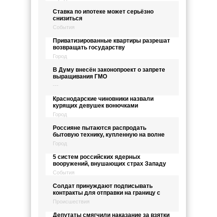
Ставка по ипотеке может серьёзно
снизиться
События
Приватизированные квартиры разрешат
возвращать государству
Город
В Думу внесён законопроект о запрете
выращивания ГМО
---
Краснодарские чиновники назвали
курящих девушек вонючками
Город
Россияне пытаются распродать
бытовую технику, купленную на волне
Город
5 систем российских ядерных
вооружений, внушающих страх Западу
События
Солдат принуждают подписывать
контракты для отправки на границу с
Происшествия
Депутаты смягчили наказание за взятки