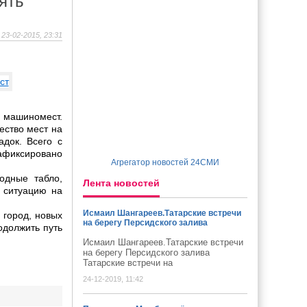
ять
23-02-2015, 23:31
 машиномест.
ество мест на
док. Всего с
афиксировано
Агрегатор новостей 24СМИ
одные табло,
Лента новостей
 ситуацию на
Исмаил Шангареев.Татарские встречи
 город, новых
на берегу Персидского залива
одолжить путь
Исмаил Шангареев.Татарские встречи
на берегу Персидского залива
Татарские встречи на
24-12-2019, 11:42