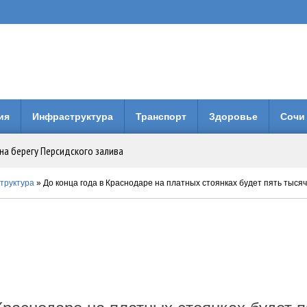
ия
Инфраструктура
Транспорт
Здоровье
Сочи
на берегу Персидского залива
Анапе: городская больница получила 3 млн рублей на новое оборудование
труктура
» До конца года в Краснодаре на платных стоянках будет пять тысяч па
вия коллег по Евразийской Академии Телевидения и Радио
енней свободы: Бари Алибасов стал владельцем недвижимости в ОАЭ
 будет вместо него?