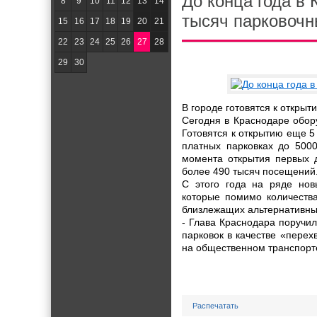
До конца года в 
8
9
10
11
12
13
14
тысяч парковочн
15
16
17
18
19
20
21
22
23
24
25
26
27
28
29
30
В городе готовятся к открыт
Сегодня в Краснодаре обор
Готовятся к открытию еще 5 
платных парковках до 5000
момента открытия первых 
более 490 тысяч посещений
С этого года на ряде нов
которые помимо количеств
близлежащих альтернативны
- Глава Краснодара поручил
парковок в качестве «пере
на общественном транспорте
Распечатать