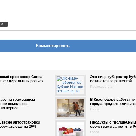
0
Комментировать
рский профессор Савва
Экс-вице-губернатор Куб
 в федеральный розыск
останется за решеткой
Происшествия
аре на трамвайном
В Краснодаре работы по 
чном комплексе
города продолжались вс
но первое
Город
К весне автостраховки
Продукты с "волшебным
орожать еще на 20%
свойствами запретят в Р
Город