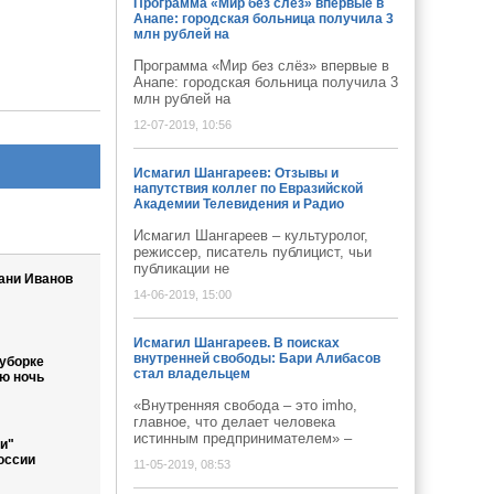
Программа «Мир без слёз» впервые в
Анапе: городская больница получила 3
млн рублей на
Программа «Мир без слёз» впервые в
Анапе: городская больница получила 3
млн рублей на
12-07-2019, 10:56
Исмагил Шангареев: Отзывы и
напутствия коллег по Евразийской
Академии Телевидения и Радио
Исмагил Шангареев – культуролог,
режиссер, писатель публицист, чьи
публикации не
ани Иванов
14-06-2019, 15:00
Исмагил Шангареев. В поисках
внутренней свободы: Бари Алибасов
уборке
стал владельцем
ю ночь
«Внутренняя свобода – это imho,
главное, что делает человека
истинным предпринимателем» –
и"
оссии
11-05-2019, 08:53