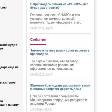
В Краснодаре отменяют «СНИЛС», что
ссию
будет вместо него?
Главная ценность СНИЛСа в его
уникальном номере, который
позволяет идентифицировать его
21-03-2019, 14:13
Cобытия
ожно будет
де
Зимнее и летнее время хотят вернуть в
Краснодаре
Эксперты считают, что перевод
стрелок позволит россиянам
одаре еще не
эффективнее использовать
21-03-2019, 14:07
ь жильцов
Жителям Краснодара рассказали, каких
животных запретят держать дома
Список составили специалисты
Министерства природных ресурсов и
ой
экологии России
шаг к началу
1-03-2019, 09:19