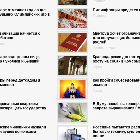
Главное
аре отмечают год со дня
Пик инфляции придется 
Зимних Олимпийских игр в
Главное
вилизации начнется с
Минтруд хочет ограничит
оботов»
для получающих больше
рублей
вия
Происшествия
аре задержаны вице-
Краснодарские догханте
р Лукоянов и бывший
охоту на собак в Комсо
Город
ры перед детсадом и
Как пройти собеседование
тменяют
эксперт
Город
ированные квартиры
В Думу внесён законопро
возвращать государству
запрете выращивания Г
---
ские чиновники назвали
Россияне пытаются рас
девушек вонючками
бытовую технику, купле
волне