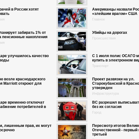
рачей в России хотят
Американцы назвали Ро
овать
«злейшим врагом» США
вия
Главное
анирует забирать 1% от
Убийцы на дорогах
а пенсионные накопления
Происшествия
вия
даре улучшилось качество
С 1 июля полис ОСАГО м
 воды
купить в электронном ви
Транспорт
ю возле краснодарского
Проект развязки на ул.
я Marriott откроют для
Старокубанской в Красн
утвержден
Инфраструктура
даре временно отключат
ВС разрешил выписыват
абжение потребителей в
без их согласия
Город
, лишенным прав, их могут
Пересмотр итогов Велик
осрочно
Отечественной - первый 
третьей