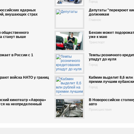
Город
российских ядерных
Депутаты "перекроют ки
ий, внушающих страх
должникам
Главное
и общественного
Бензин может подорожат
а станут выше
уже к маю
Транспорт
ожает в России с 1
Темпы розничного креди
упадут до нуля
Город
рают войска НАТО у границ
Кабмин выделит 8,6 млн 
премии лучшим кубанск
Город
ский кинотеатр «Аврора»
В Новороссийске столкн
тся на неопределенный
авто
Происшествия