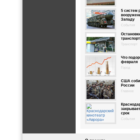
5 систем 
вооружен
Западу
События
Остановк
транспорт
Транспорт
Что подор
февраля
Город
США соби
России
Главное
Краснодар
закрывае
срок
События