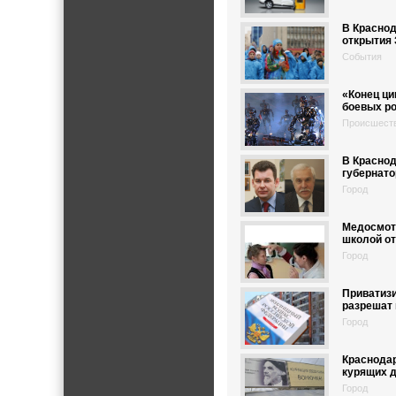
В Краснод
открытия 
События
«Конец ци
боевых р
Происшест
В Краснод
губернато
Город
Медосмот
школой о
Город
Приватиз
разрешат 
Город
Краснодар
курящих 
Город