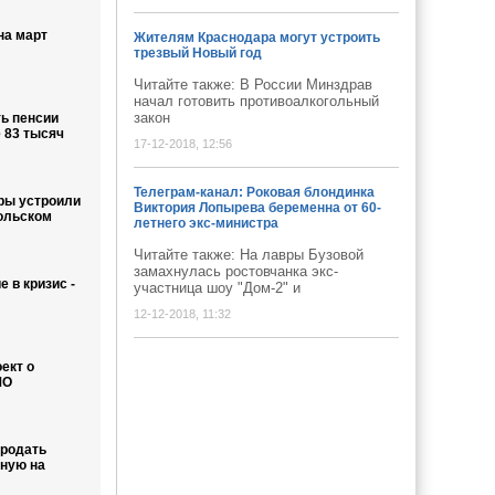
на март
Жителям Краснодара могут устроить
трезвый Новый год
Читайте также: В России Минздрав
начал готовить противоалкогольный
закон
ь пенсии
 83 тысяч
17-12-2018, 12:56
Телеграм-канал: Роковая блондинка
ры устроили
Виктория Лопырева беременна от 60-
мольском
летнего экс-министра
Читайте также: На лавры Бузовой
замахнулась ростовчанка экс-
 в кризис -
участница шоу "Дом-2" и
12-12-2018, 11:32
ект о
МО
продать
нную на