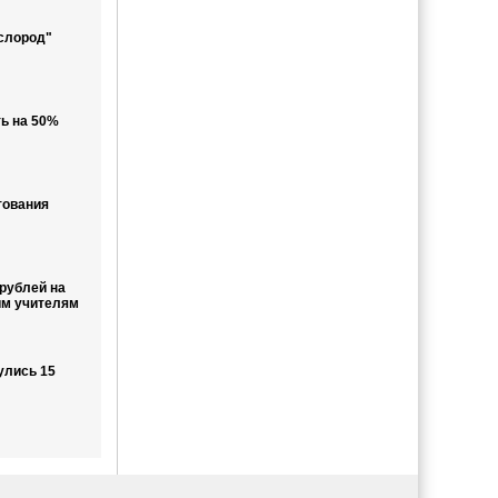
слород"
ь на 50%
тования
рублей на
им учителям
улись 15