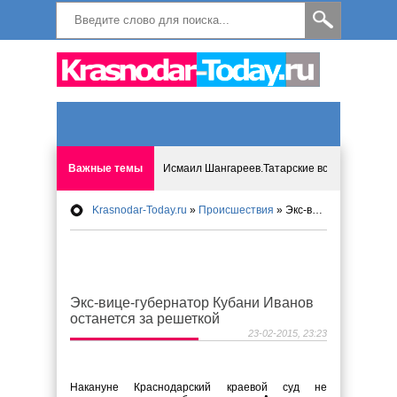
Важные темы
Исмаил Шангареев.Татарские встречи на бере
Krasnodar-Today.ru
»
Происшествия
» Экс-вице-губернатор Кубани Иванов останется за решеткой
Программа «Мир без слёз» впервые в Анапе: 
Исмагил Шангареев: Отзывы и напутствия ко
Экс-вице-губернатор Кубани Иванов
Исмагил Шангареев. В поисках внутренней с
останется за решеткой
23-02-2015, 23:23
В Краснодаре отменяют «СНИЛС», что будет 
Накануне Краснодарский краевой суд не