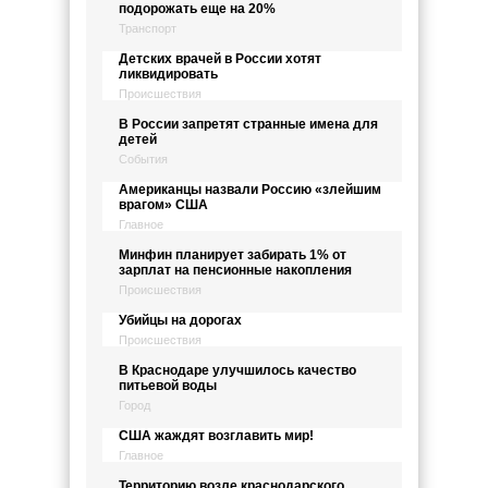
подорожать еще на 20%
Транспорт
Детских врачей в России хотят
ликвидировать
Происшествия
В России запретят странные имена для
детей
События
Американцы назвали Россию «злейшим
врагом» США
Главное
Минфин планирует забирать 1% от
зарплат на пенсионные накопления
Происшествия
Убийцы на дорогах
Происшествия
В Краснодаре улучшилось качество
питьевой воды
Город
США жаждят возглавить мир!
Главное
Территорию возле краснодарского