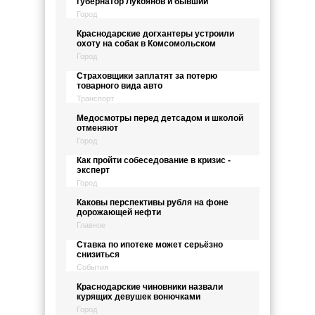
губернатор Лукоянов и бывший
Город
Краснодарские догхантеры устроили
охоту на собак в Комсомольском
Город
Страховщики заплатят за потерю
товарного вида авто
Транспорт
Медосмотры перед детсадом и школой
отменяют
Город
Как пройти собеседование в кризис -
эксперт
Город
Каковы перспективы рубля на фоне
дорожающей нефти
Главное
Ставка по ипотеке может серьёзно
снизиться
События
Краснодарские чиновники назвали
курящих девушек вонючками
Город