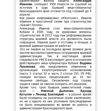
удовлетворил жалобу защиты
Александра
Иванова
, сообщает РИА Новости со ссылкой на
источник в суде. Бывший вице-губернатор
Краснодарского края останется под стражей до 4
апреля.
Как ранее информировал «Югополис», Иванов
обвинен в преступной схеме при строительстве
«Баскет-Холла».
Александр Иванов стал вице-губернатором
Кубани в 2005 году, он курировал вопросы
строительства. В 2012 году при реформировании
структуры краевой власти эта должность была
сокращена. Иванов ушел в отставку и больше в
краевой администрации не работал.
Это не первое за последнее время громкое дело
против высокопоставленных сотрудников краевой
администрации. Так, в настоящее время
следователи УФСБ расследуют дело в отношении
действующего вице-губернатора Кубани
Вадима
Лукоянова
, ему предъявлено обвинение в
организации злоупотребления полномочиями
(часть 3 статьи 33 и часть 2 статьи 201 УК РФ),
санкции которых предполагают до 10 лет
лишения свободы. Онзаключен под стражу,
защита также не смогла оспорить это решение.
Кроме того, трое бывших заместителей главы
края —
Николай Дьяченко, Эдуард
Кутыгин
и
Леонид Баклицкий
— в разное время
были осуждены на различные сроки заключения,
но ни у одного из них уголовное преследование
не было инициировано во время их работы в
администрации Краснодарского края.