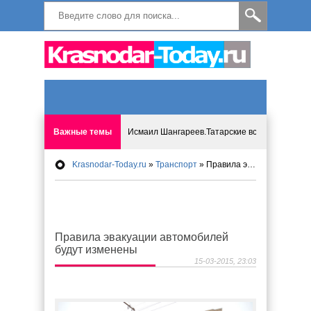
Важные темы
Исмаил Шангареев.Татарские встречи на бере
Krasnodar-Today.ru
»
Транспорт
» Правила эвакуации автомобилей будут изменены
Программа «Мир без слёз» впервые в Анапе: 
Исмагил Шангареев: Отзывы и напутствия ко
Правила эвакуации автомобилей
Исмагил Шангареев. В поисках внутренней с
будут изменены
15-03-2015, 23:03
В Краснодаре отменяют «СНИЛС», что будет 