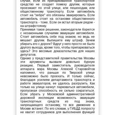
случае, если их припаркованное транспортное
средство не создает помеху другим, которые
проезжают по этой улице, или пешеходам, или
общественному транспорту. Если автомобиль
стоит на "зебре" его обязаны эвакуировать. Если
автомобиль стоит на остановке общественного
транспорта - тоже. Если он встал вторым рядом -
на штрафстоянку.
Принимая такое решение, законодатели борются
с незаконными случаями эвакуации автомобиля.
Стоит автомобиль себе под знаком, но ведь не
мешает другим. Выпишите ему штраф. Зачем
убирать его с дороги? Вдруг у него просто не было
другого выхода, кроме того, чтобы припарковаться
здесь? Это весомые доказательства для наших
депутатов.
Однако у представителей правительства Москвы
эти аргументы вызвали довольно бурную
реакцию. Первый заместитель руководителя
аппарата мэра Москвы Алексей Старовойтов
напомнил, что раньше по Тверской улице
невозможно было проехать. И только сейчас,
благодаря усилиям департамента транспорта и
работе эвакуаторов, ее удалось разгрузить. Как
только на улице начнут парковаться автомобили,
пропускная способность ее сильно сократиться.
Если убрать у Московской административной
дорожной инспекции возможность эвакуации
транспортных средств из под знака,
запрещающего остановку, то все движение в
Москве встанет. По его словам, у ГИБДД попросту
не хватит сотрудников для выполнения функций