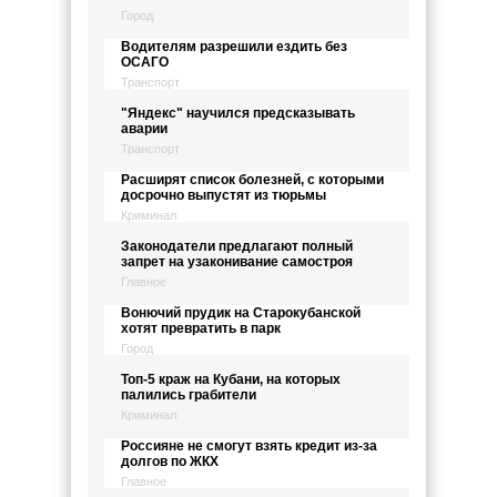
Город
Водителям разрешили ездить без
ОСАГО
Транспорт
"Яндекс" научился предсказывать
аварии
Транспорт
Расширят список болезней, с которыми
досрочно выпустят из тюрьмы
Криминал
Законодатели предлагают полный
запрет на узаконивание самостроя
Главное
Вонючий прудик на Старокубанской
хотят превратить в парк
Город
Топ-5 краж на Кубани, на которых
палились грабители
Криминал
Россияне не смогут взять кредит из-за
долгов по ЖКХ
Главное