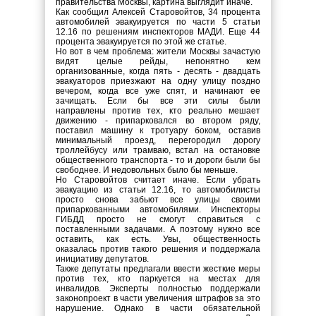
правительства Москвы, картина выглядит иначе.
Как сообщил Алексей Старовойтов, 34 процента
автомобилей эвакуируется по части 5 статьи
12.16 по решениям инспекторов МАДИ. Еще 44
процента эвакуируется по этой же статье.
Но вот в чем проблема: жители Москвы зачастую
видят целые рейды, непонятно кем
организованные, когда пять - десять - двадцать
эвакуаторов приезжают на одну улицу поздно
вечером, когда все уже спят, и начинают ее
зачищать. Если бы все эти силы были
направлены против тех, кто реально мешает
движению - припарковался во втором ряду,
поставил машину к тротуару боком, оставив
минимальный проезд, перегородил дорогу
троллейбусу или трамваю, встал на остановке
общественного транспорта - то и дороги были бы
свободнее. И недовольных было бы меньше.
Но Старовойтов считает иначе. Если убрать
эвакуацию из статьи 12.16, то автомобилисты
просто снова забьют все улицы своими
припаркованными автомобилями. Инспекторы
ГИБДД просто не смогут справиться с
поставленными задачами. А поэтому нужно все
оставить, как есть. Увы, общественность
оказалась против такого решения и поддержала
инициативу депутатов.
Также депутаты предлагали ввести жесткие меры
против тех, кто паркуется на местах для
инвалидов. Эксперты полностью поддержали
законопроект в части увеличения штрафов за это
нарушение. Однако в части обязательной