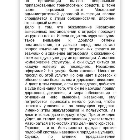
по организации вывоза неправильно
припаркованных транспортных средств. В тоже
время огромный штат Московской
административной дорожной инспекции вполне
справляется с этими обязанностями. Впрочем,
это спорный момент.
Дело в том, что обжалование незаконно
вынесенных постановлений о штрафе проходит
из рук вон плохо. И если водитель вдруг заслужил
такое внимание и добился отмены
постановления, то дальше перед ним встает
вопрос взыскания зря потраченных средств на
эвакуацию и хранение автомобиля. К сожалению,
этим заведуют уже другие организации. А именно
коммерческие структуры. И они будут биться за
каждую копейку до последнего. Незаконно
оформили? Но услуга была оказана. Никто не
просил об этой услуге? Но она идет в довесок к
обеспечению безопасности дорожного движения.
И даже в том случае, если автоладелец добьется
в суде признания того, что он не нарушал правил
дорожного движения, и мера обеспечения в
отношении него вынесена незаконно, ему
потребуется приложить немало усилий, чтобы
взыскать уплаченные за эвакуацию средства.
Именно этим эвакуаторщики и пользуются. Из
десяти только двое подадут в суд. При этом один
уйдет на стадии предоставления доказательств.
Разбираться в тонкостях этих дел - дело юристов.
Главное - итог: большинство граждан против
подобной системы наведения порядка на улицах.
Однако, по мнению представителей