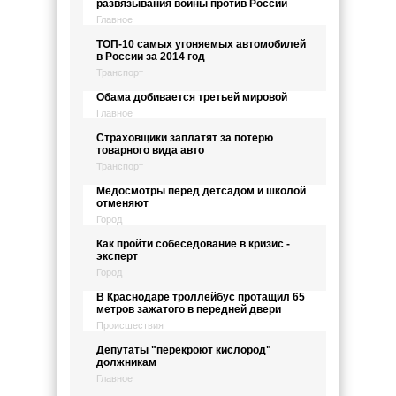
развязывания войны против России
Главное
ТОП-10 самых угоняемых автомобилей
в России за 2014 год
Транспорт
Обама добивается третьей мировой
Главное
Страховщики заплатят за потерю
товарного вида авто
Транспорт
Медосмотры перед детсадом и школой
отменяют
Город
Как пройти собеседование в кризис -
эксперт
Город
В Краснодаре троллейбус протащил 65
метров зажатого в передней двери
Происшествия
Депутаты "перекроют кислород"
должникам
Главное