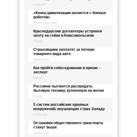
Главное
«Конец цивилизации начнется с боевых
роботов»
Происшествия
Краснодарские догхантеры устроили
охоту на собак в Комсомольском
Город
Страховщики заплатят за потерю
товарного вида авто
Транспорт
Как пройти собеседование в кризис -
эксперт
Город
Россияне пытаются распродать
бытовую технику, купленную на волне
Город
5 систем российских ядерных
вооружений, внушающих страх Западу
События
Остановки общественного транспорта
станут выше
Транспорт