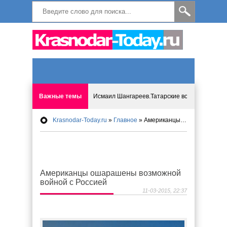
Важные темы
Исмаил Шангареев.Татарские встречи на бере
Krasnodar-Today.ru
»
Главное
» Американцы ошарашены возможной войной с Россией
Программа «Мир без слёз» впервые в Анапе: 
Исмагил Шангареев: Отзывы и напутствия ко
Американцы ошарашены возможной
Исмагил Шангареев. В поисках внутренней с
войной с Россией
11-03-2015, 22:37
В Краснодаре отменяют «СНИЛС», что будет 