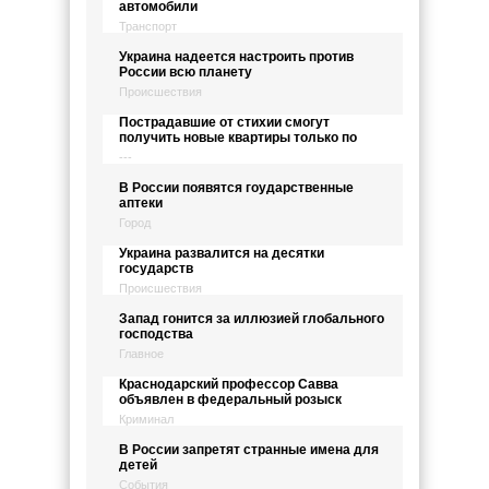
автомобили
Транспорт
Украина надеется настроить против
России всю планету
Происшествия
Пострадавшие от стихии смогут
получить новые квартиры только по
---
В России появятся гоударственные
аптеки
Город
Украина развалится на десятки
государств
Происшествия
Запад гонится за иллюзией глобального
господства
Главное
Краснодарский профессор Савва
объявлен в федеральный розыск
Криминал
В России запретят странные имена для
детей
События