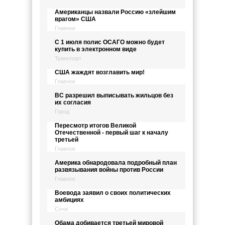
Американцы назвали Россию «злейшим
врагом» США
Главное
С 1 июля полис ОСАГО можно будет
купить в электронном виде
Транспорт
США жаждят возглавить мир!
Главное
ВС разрешил выписывать жильцов без
их согласия
Город
Пересмотр итогов Великой
Отечественной - первый шаг к началу
третьей
Главное
Америка обнародовала подробный план
развязывания войны против России
Главное
Воевода заявил о своих политических
амбициях
Сочи
Обама добивается третьей мировой