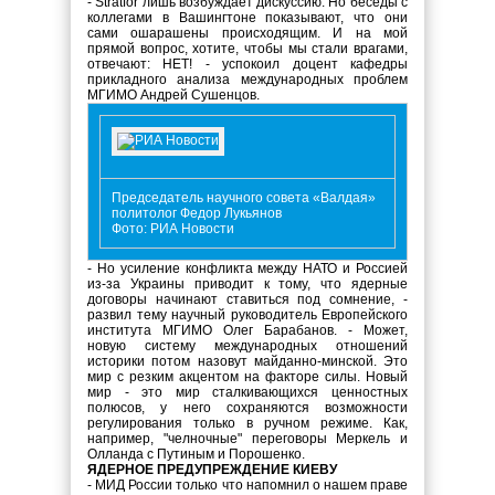
- Stratfor лишь возбуждает дискуссию. Но беседы с
коллегами в Вашингтоне показывают, что они
сами ошарашены происходящим. И на мой
прямой вопрос, хотите, чтобы мы стали врагами,
отвечают: НЕТ! - успокоил доцент кафедры
прикладного анализа международных проблем
МГИМО Андрей Сушенцов.
Председатель научного совета «Валдая»
политолог Федор Лукьянов
Фото: РИА Новости
- Но усиление конфликта между НАТО и Россией
из-за Украины приводит к тому, что ядерные
договоры начинают ставиться под сомнение, -
развил тему научный руководитель Европейского
института МГИМО Олег Барабанов. - Может,
новую систему международных отношений
историки потом назовут майданно-минской. Это
мир с резким акцентом на факторе силы. Новый
мир - это мир сталкивающихся ценностных
полюсов, у него сохраняются возможности
регулирования только в ручном режиме. Как,
например, "челночные" переговоры Меркель и
Олланда с Путиным и Порошенко.
ЯДЕРНОЕ ПРЕДУПРЕЖДЕНИЕ КИЕВУ
- МИД России только что напомнил о нашем праве