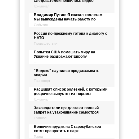
следователей появилось видео
Криминал
Владимир Путин: Я сказал коллегам:
мы вынуждены начать работу по
События
Россия по-прежнему готова к диалогу с
НАТО
Происшествия
Попытки США помешать миру на
Украине раздражают Европу
---
"Яндекс" научился предсказывать
аварии
Транспорт
Расширят список болезней, с которыми
досрочно выпустят из тюрьмы
Криминал
Законодатели предлагают полный
запрет на узаконивание самостроя
Главное
Вонючий прудик на Старокубанской
хотят превратить в парк
Город