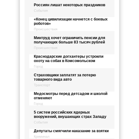
Россиян лишат некоторых праздников
События
«Конец цивилизации начнется с боевых
роботов»
Происшествия
Минтруд хочет ограничить пенсии для
получающих больше 83 тысяч рублей
Происшествия
Краснодарские догхантеры устроили
охоту на собак в Комсомольском
Город
Страховщики заплатят за потерю
товарного вида авто
Транспорт
Медосмотры перед детсадом и школой
отменяют
Город
5 систем российских ядерных
вооружений, внушающих страх Западу
События
Депутаты смягчили наказание за взятки
Криминал