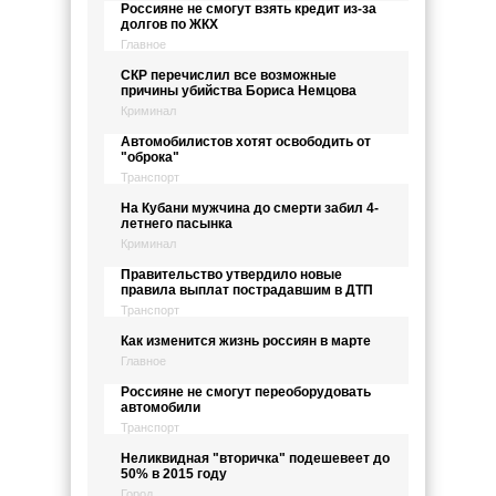
Россияне не смогут взять кредит из-за
долгов по ЖКХ
Главное
СКР перечислил все возможные
причины убийства Бориса Немцова
Криминал
Автомобилистов хотят освободить от
"оброка"
Транспорт
На Кубани мужчина до смерти забил 4-
летнего пасынка
Криминал
Правительство утвердило новые
правила выплат пострадавшим в ДТП
Транспорт
Как изменится жизнь россиян в марте
Главное
Россияне не смогут переоборудовать
автомобили
Транспорт
Неликвидная "вторичка" подешевеет до
50% в 2015 году
Город