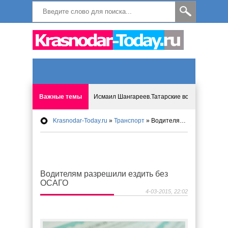
Важные темы
Исмаил Шангареев.Татарские встречи на бере
Krasnodar-Today.ru
»
Транспорт
» Водителям разрешили ездить без ОСАГО
Программа «Мир без слёз» впервые в Анапе: 
Исмагил Шангареев: Отзывы и напутствия ко
Водителям разрешили ездить без
Исмагил Шангареев. В поисках внутренней с
ОСАГО
4-03-2015, 22:02
В Краснодаре отменяют «СНИЛС», что будет 