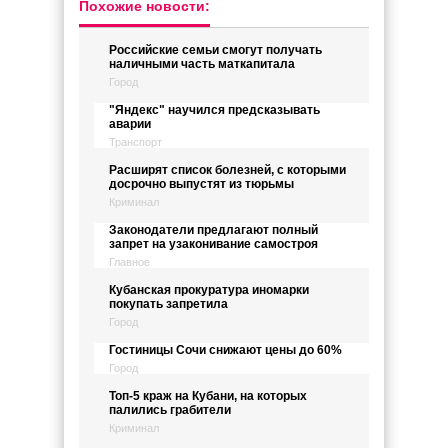
Похожие новости:
Российские семьи смогут получать
наличными часть маткапитала
Город
"Яндекс" научился предсказывать
аварии
Транспорт
Расширят список болезней, с которыми
досрочно выпустят из тюрьмы
Криминал
Законодатели предлагают полный
запрет на узаконивание самостроя
Главное
Кубанская прокуратура иномарки
покупать запретила
Город
Гостиницы Сочи снижают цены до 60%
Город
Топ-5 краж на Кубани, на которых
палились грабители
Криминал