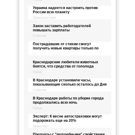
Украина надеется настроить против
России всю планету
Происшествия
Закон заставить работодателей
повышать зарплаты
События
Пострадавшие от стихии смогут
получить новые квартиры только по
---
Краснодарские любители животных
боятся, что средства от гололеда
Город
В Краснодаре установили часы,
показывающие сколько осталось до Дня
События
В Краснодаре работы по уборке города
продолжались всю ночь
Город
Эксперт: К весне автостраховки могут
подорожать еще на 20%
Транспорт
Продукты с "волшебными" свойствами