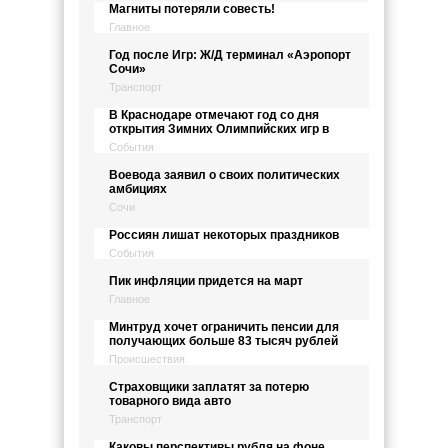
Магниты потеряли совесть!
Главное
Год после Игр: Ж/Д терминал «Аэропорт
Сочи»
Транспорт
В Краснодаре отмечают год со дня
открытия Зимних Олимпийских игр в
События
Воевода заявил о своих политических
амбициях
Сочи
Россиян лишат некоторых праздников
События
Пик инфляции придется на март
Главное
Минтруд хочет ограничить пенсии для
получающих больше 83 тысяч рублей
Происшествия
Страховщики заплатят за потерю
товарного вида авто
Транспорт
Каковы перспективы рубля на фоне