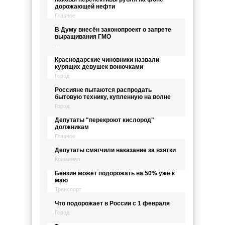
дорожающей нефти
Главное
В Думу внесён законопроект о запрете
выращивания ГМО
---
Краснодарские чиновники назвали
курящих девушек вонючками
Город
Россияне пытаются распродать
бытовую технику, купленную на волне
Город
Депутаты "перекроют кислород"
должникам
Главное
Депутаты смягчили наказание за взятки
Криминал
Бензин может подорожать на 50% уже к
маю
Транспорт
Что подорожает в России с 1 февраля
Город