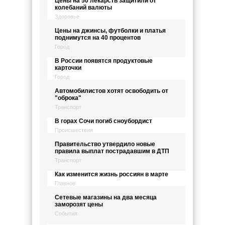
Цены на 50 лекарств защитили от
колебаний валюты
Здоровье
Цены на джинсы, футболки и платья
поднимутся на 40 процентов
Город
В России появятся продуктовые
карточки
Город
Автомобилистов хотят освободить от
"оброка"
Транспорт
В горах Сочи погиб сноубордист
Происшествия
Правительство утвердило новые
правила выплат пострадавшим в ДТП
Транспорт
Как изменится жизнь россиян в марте
Главное
Сетевые магазины на два месяца
заморозят цены
События