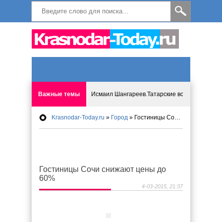
Важные темы
Исмаил Шангареев.Татарские встречи на бере
Krasnodar-Today.ru
»
Город
» Гостиницы Сочи снижают цены до 60%
Программа «Мир без слёз» впервые в Анапе: 
Исмагил Шангареев: Отзывы и напутствия ко
Гостиницы Сочи снижают цены до
Исмагил Шангареев. В поисках внутренней с
60%
4-03-2015, 21:37
В Краснодаре отменяют «СНИЛС», что будет 