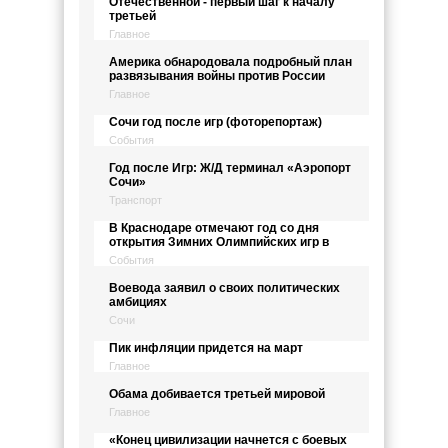
Отечественной - первый шаг к началу
третьей
Главное
Америка обнародовала подробный план
развязывания войны против России
Главное
Сочи год после игр (фоторепортаж)
События
Год после Игр: Ж/Д терминал «Аэропорт
Сочи»
Транспорт
В Краснодаре отмечают год со дня
открытия Зимних Олимпийских игр в
События
Воевода заявил о своих политических
амбициях
Сочи
Пик инфляции придется на март
Главное
Обама добивается третьей мировой
Главное
«Конец цивилизации начнется с боевых