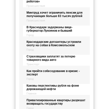
роботов»
Происшествия
Минтруд хочет ограничить пенсии для
получающих больше 83 тысяч рублей
Происшествия
В Краснодаре задержаны вице-
губернатор Лукоянов и бывший
Город
Краснодарские догхантеры устроили
охоту на собак в Комсомольском
Город
Страховщики заплатят за потерю
товарного вида авто
Транспорт
Как пройти собеседование в кризис -
эксперт
Город
Каковы перспективы рубля на фоне
дорожающей нефти
Главное
Приватизированные квартиры разрешат
возвращать государству
Город