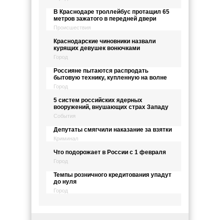
В Краснодаре троллейбус протащил 65
метров зажатого в передней двери
Происшествия
Краснодарские чиновники назвали
курящих девушек вонючками
Город
Россияне пытаются распродать
бытовую технику, купленную на волне
Город
5 систем российских ядерных
вооружений, внушающих страх Западу
События
Депутаты смягчили наказание за взятки
Криминал
Что подорожает в России с 1 февраля
Город
Темпы розничного кредитования упадут
до нуля
Город