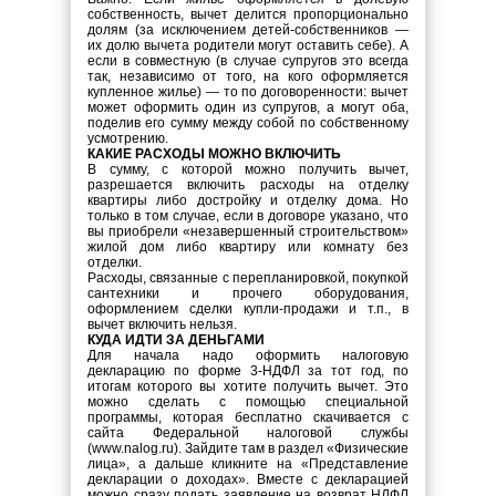
собственность, вычет делится пропорционально
долям (за исключением детей-собственников —
их долю вычета родители могут оставить себе). А
если в совместную (в случае супругов это всегда
так, независимо от того, на кого оформляется
купленное жилье) — то по договоренности: вычет
может оформить один из супругов, а могут оба,
поделив его сумму между собой по собственному
усмотрению.
КАКИЕ РАСХОДЫ МОЖНО ВКЛЮЧИТЬ
В сумму, с которой можно получить вычет,
разрешается включить расходы на отделку
квартиры либо достройку и отделку дома. Но
только в том случае, если в договоре указано, что
вы приобрели «незавершенный строительством»
жилой дом либо квартиру или комнату без
отделки.
Расходы, связанные с перепланировкой, покупкой
сантехники и прочего оборудования,
оформлением сделки купли-продажи и т.п., в
вычет включить нельзя.
КУДА ИДТИ ЗА ДЕНЬГАМИ
Для начала надо оформить налоговую
декларацию по форме 3-НДФЛ за тот год, по
итогам которого вы хотите получить вычет. Это
можно сделать с помощью специальной
программы, которая бесплатно скачивается с
сайта Федеральной налоговой службы
(www.nalog.ru). Зайдите там в раздел «Физические
лица», а дальше кликните на «Представление
декларации о доходах». Вместе с декларацией
можно сразу подать заявление на возврат НДФЛ