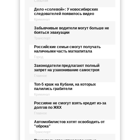
События
Дело «солевой»: У новосибирских
следователей появилось видео
Криминал
Забывчивые водители могут больше не
бояться эвакуации
Транспорт
Российские семьи смогут получать
наличными часть маткапитала
Город
Законодатели предлагают полный
запрет на узаконивание самостроя
Главное
Топ-5 краж на Кубани, на которых
палились грабители
Криминал
Россияне не смогут взять кредит из-за
долгов по ЖКХ
Главное
Автомобилистов хотят освободить от
"оброка"
Транспорт