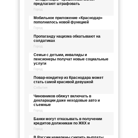
предлагают штрафовать
Город
Мобильное приложение «Краснодар»
пополнилось новой функцией
Город
Пропаганду нацизма обкатывают на
солдатиках
Город
Семьи с детьми, инвалиды и
пенсионеры получат новые социальные
услуги
Город
Повар-кондитер из Краснодара может
стать самой красивой девушкой
События
Чиновников обяжут включать в
декларации даже неходовые авто и
съемные
Город
Банки могут отказывать в получении
кредитов должникам по ЖКХ и
Город
В России намерены снизить выплаты