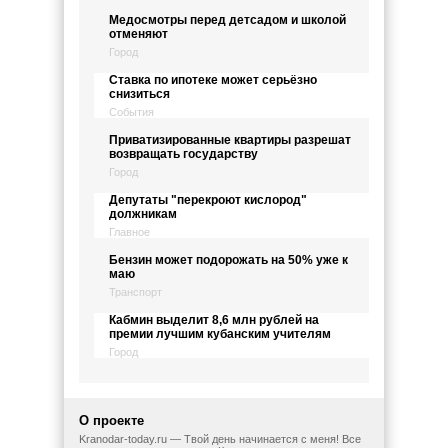
Медосмотры перед детсадом и школой
отменяют
Город
Ставка по ипотеке может серьёзно
снизиться
События
Приватизированные квартиры разрешат
возвращать государству
Город
Депутаты "перекроют кислород"
должникам
Главное
Бензин может подорожать на 50% уже к
маю
Транспорт
Кабмин выделит 8,6 млн рублей на
премии лучшим кубанским учителям
Город
О проекте
Kranodar-today.ru — Твой день начинается с меня! Все