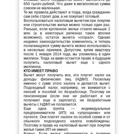
650 тысяч рублей. Что даже в мегаполисах сумма
совсем не маленькая.
Те же правила действуют и тогда, когда гражданин
сам себе строит дом, а не покупает готовый.
Воспользоваться налоговым вычетом при покупке
или строительстве жилья можно только один раз.
Раньше, если купленное жилье стоило меньше 2
млн (а в некоторых регионах такое вполне
возможно), остаток вычета «сгорал». Однако
недавно законодательство изменилось, и теперь
полагающуюся сумму вычета можно использовать
в несколько приемов. Допустим, купив квартиру
после 1 января 2014 года, вы уложились в один
миллион. Тогда за вами остается право в будущем
получить налоговый вычет еще с одного
миллиона.
КТО ИМЕЕТ ПРАВО
Вычет могут получить все, кто платит налог на
доходы физических лиц (НДФЛ). Поскольку
именно с сумм этого налога и делается вычет.
Подоходный налог, например, не взимается с
пенсий и пособий по безработице. Поэтому ни
пенсионерам (если они не работают и не
получают еще и зарплату), ни безработным
вычеты с НДФЛ не полагаются.
Еще одна группа — индивидуальные
предприниматели (ИП) на «упрощенке» или
патенте. Они платят налоги по особой схеме и от
обычного подоходного налога освобождены.
Поэтому и права на налоговый вычет при покупке
жилья такие ИП не имеют.
Важно: Если жилье оформляется в долевую