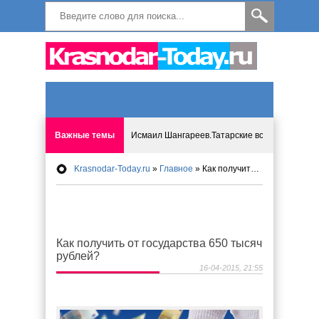
Важные темы
Исмаил Шангареев.Татарские встречи на бере
Krasnodar-Today.ru
»
Главное
» Как получить от государства 650 тысяч рублей?
Программа «Мир без слёз» впервые в Анапе: 
Исмагил Шангареев: Отзывы и напутствия ко
Как получить от государства 650 тысяч
Исмагил Шангареев. В поисках внутренней с
рублей?
16-04-2015, 21:55
В Краснодаре отменяют «СНИЛС», что будет 