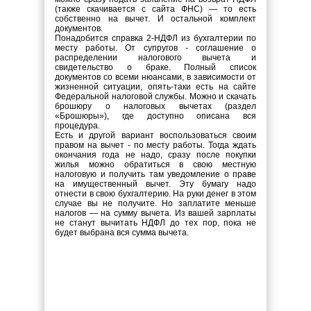
(также скачивается с сайта ФНС) — то есть
собственно на вычет. И остальной комплект
документов.
Понадобится справка 2-НДФЛ из бухгалтерии по
месту работы. От супругов - соглашение о
распределении налогового вычета и
свидетельство о браке. Полный список
документов со всеми нюансами, в зависимости от
жизненной ситуации, опять-таки есть на сайте
Федеральной налоговой службы. Можно и скачать
брошюру о налоговых вычетах (раздел
«Брошюры»), где доступно описана вся
процедура.
Есть и другой вариант воспользоваться своим
правом на вычет - по месту работы. Тогда ждать
окончания года не надо, сразу после покупки
жилья можно обратиться в свою местную
налоговую и получить там уведомление о праве
на имущественный вычет. Эту бумагу надо
отнести в свою бухгалтерию. На руки денег в этом
случае вы не получите. Но заплатите меньше
налогов — на сумму вычета. Из вашей зарплаты
не станут вычитать НДФЛ до тех пор, пока не
будет выбрана вся сумма вычета.