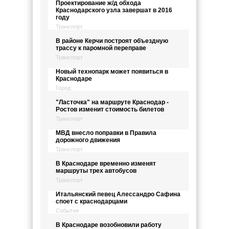
Проектирование ж/д обхода
Краснодарского узла завершат в 2016
году
Транспорт
В районе Керчи построят объездную
трассу к паромной переправе
Транспорт
Новый технопарк может появиться в
Краснодаре
Город
"Ласточка" на маршруте Краснодар -
Ростов изменит стоимость билетов
Транспорт
МВД внесло поправки в Правила
дорожного движения
Транспорт
В Краснодаре временно изменят
маршруты трех автобусов
Транспорт
Итальянский певец Алессандро Сафина
споет с краснодарцами
События
В Краснодаре возобновили работу