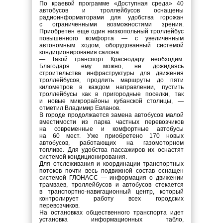
По краевой программе «Доступная среда» 40
автобусов и троллейбусов оснащены
радиоинформаторами для удобства горожан
с ограниченными возможностями зрения.
Приобретен еще один низкопольный троллейбус
повышенного комфорта — с увеличенным
автономным ходом, оборудованный системой
кондиционирования салона.
— Такой транспорт Краснодару необходим.
Благодаря ему можно, не дожидаясь
строительства инфраструктуры для движения
троллейбусов, продлить маршруты до пяти
километров в каждом направлении, пустить
троллейбусы как в пригородные поселки, так
и новые микрорайоны кубанской столицы, —
отметил Владимир Евланов.
В городе продолжается замена автобусов малой
вместимости из парка частных перевозчиков
на современные и комфортные автобусы
на 60 мест. Уже приобретено 170 новых
автобусов, работающих на газомоторном
топливе. Для удобства пассажиров их оснастят
системой кондиционирования.
Для отслеживания и координации транспортных
потоков почти весь подвижной состав оснащен
системой ГЛОНАСС — информация о движении
трамваев, троллейбусов и автобусов стекается
в транспортно-навигационный центр, который
контролирует работу всех городских
перевозчиков.
На остановках общественного транспорта идет
установка информационных табло,