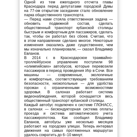
Одной из тем ежегодного отсчета главы
Краснодара перед депутатами городской Думы
на 77-ом открытом заседании стало обновление
парка общественного транспорта.
— Перед нами стояла ответственная задача —
обновить подвижной состав, сделать
общественный транспорт кубанской столицы
быстрым и комфортным для пассажиров, сделать
так, чтобы он работал без сбоев. Считаю, что
в этом направлении сделано многое. Некоторые
изменения оказались даже существеннее, чем
мы изначально планировали, — сказал Владимир
Евланов.
В 2014 г. в Краснодарское трамвайно-
троллейбусное управление поступили 98
«олимпийских» автобусов, которые перевозили
пассажиров в период проведения Игр в Сочи. Все
машины — современные, экологичные
и комфортные, соответствующие требованиям
безопасности, низкопольные — для удобства
горожан с ограниченными возможностями
здоровья. В салонах работает система
видеонаблюдения, которой оснащается весь
общественный транспорт кубанской столицы.
Каждый автобус подключен к системе ГЛОНАСС,
в салонах — бескондукторная система оплаты
проезда и система автоматического учета
пассажиропотока. Как сообщил Владимир
Евланов, автобусы уже несколько месяцев
работают на городских улицах. Теперь интервал
движения на самых протяженных маршрутах
удалось сократить до 6–10 минут.