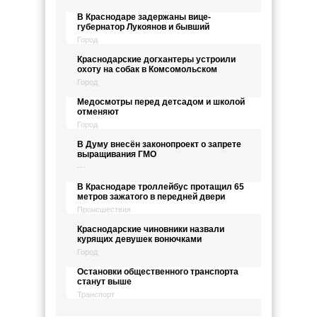
В Краснодаре задержаны вице-
губернатор Лукоянов и бывший
Город
Краснодарские догхантеры устроили
охоту на собак в Комсомольском
Город
Медосмотры перед детсадом и школой
отменяют
Город
В Думу внесён законопроект о запрете
выращивания ГМО
---
В Краснодаре троллейбус протащил 65
метров зажатого в передней двери
Происшествия
Краснодарские чиновники назвали
курящих девушек вонючками
Город
Остановки общественного транспорта
станут выше
Транспорт