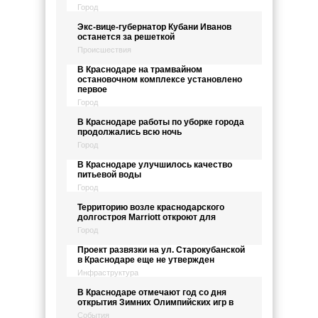
Город
Экс-вице-губернатор Кубани Иванов
останется за решеткой
Происшествия
В Краснодаре на трамвайном
остановочном комплексе установлено
первое
Город
В Краснодаре работы по уборке города
продолжались всю ночь
Город
В Краснодаре улучшилось качество
питьевой воды
Город
Территорию возле краснодарского
долгостроя Marriott откроют для
Город
Проект развязки на ул. Старокубанской
в Краснодаре еще не утвержден
Инфраструктура
В Краснодаре отмечают год со дня
открытия Зимних Олимпийских игр в
События