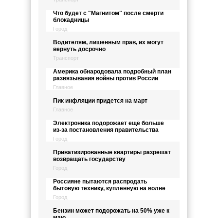
Что будет с "Магнитом" после смерти
блокадницы
Город
Водителям, лишенным прав, их могут
вернуть досрочно
Транспорт
Америка обнародовала подробный план
развязывания войны против России
Главное
Пик инфляции придется на март
Главное
Электроника подорожает ещё больше
из-за постановления правительства
Город
Приватизированные квартиры разрешат
возвращать государству
Город
Россияне пытаются распродать
бытовую технику, купленную на волне
Город
Бензин может подорожать на 50% уже к
маю