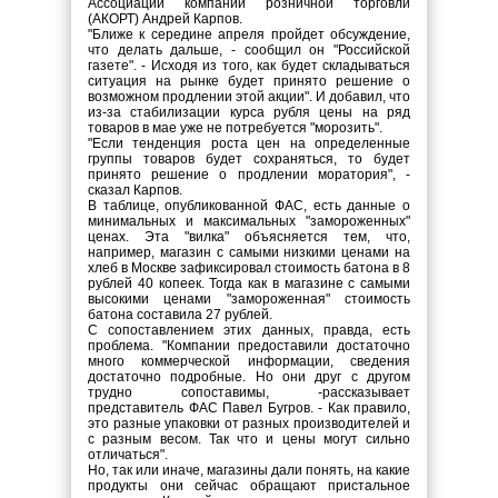
Ассоциации компаний розничной торговли
(АКОРТ) Андрей Карпов.
"Ближе к середине апреля пройдет обсуждение,
что делать дальше, - сообщил он "Российской
газете". - Исходя из того, как будет складываться
ситуация на рынке будет принято решение о
возможном продлении этой акции". И добавил, что
из-за стабилизации курса рубля цены на ряд
товаров в мае уже не потребуется "морозить".
"Если тенденция роста цен на определенные
группы товаров будет сохраняться, то будет
принято решение о продлении моратория", -
сказал Карпов.
В таблице, опубликованной ФАС, есть данные о
минимальных и максимальных "замороженных"
ценах. Эта "вилка" объясняется тем, что,
например, магазин с самыми низкими ценами на
хлеб в Москве зафиксировал стоимость батона в 8
рублей 40 копеек. Тогда как в магазине с самыми
высокими ценами "замороженная" стоимость
батона составила 27 рублей.
С сопоставлением этих данных, правда, есть
проблема. "Компании предоставили достаточно
много коммерческой информации, сведения
достаточно подробные. Но они друг с другом
трудно сопоставимы, -рассказывает
представитель ФАС Павел Бугров. - Как правило,
это разные упаковки от разных производителей и
с разным весом. Так что и цены могут сильно
отличаться".
Но, так или иначе, магазины дали понять, на какие
продукты они сейчас обращают пристальное