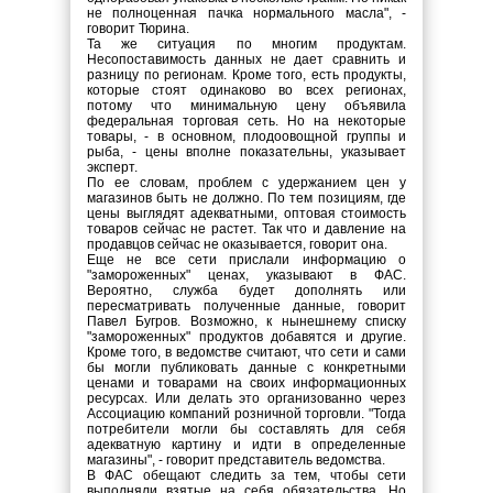
не полноценная пачка нормального масла", -
говорит Тюрина.
Та же ситуация по многим продуктам.
Несопоставимость данных не дает сравнить и
разницу по регионам. Кроме того, есть продукты,
которые стоят одинаково во всех регионах,
потому что минимальную цену объявила
федеральная торговая сеть. Но на некоторые
товары, - в основном, плодоовощной группы и
рыба, - цены вполне показательны, указывает
эксперт.
По ее словам, проблем с удержанием цен у
магазинов быть не должно. По тем позициям, где
цены выглядят адекватными, оптовая стоимость
товаров сейчас не растет. Так что и давление на
продавцов сейчас не оказывается, говорит она.
Еще не все сети прислали информацию о
"замороженных" ценах, указывают в ФАС.
Вероятно, служба будет дополнять или
пересматривать полученные данные, говорит
Павел Бугров. Возможно, к нынешнему списку
"замороженных" продуктов добавятся и другие.
Кроме того, в ведомстве считают, что сети и сами
бы могли публиковать данные с конкретными
ценами и товарами на своих информационных
ресурсах. Или делать это организованно через
Ассоциацию компаний розничной торговли. "Тогда
потребители могли бы составлять для себя
адекватную картину и идти в определенные
магазины", - говорит представитель ведомства.
В ФАС обещают следить за тем, чтобы сети
выполняли взятые на себя обязательства. Но