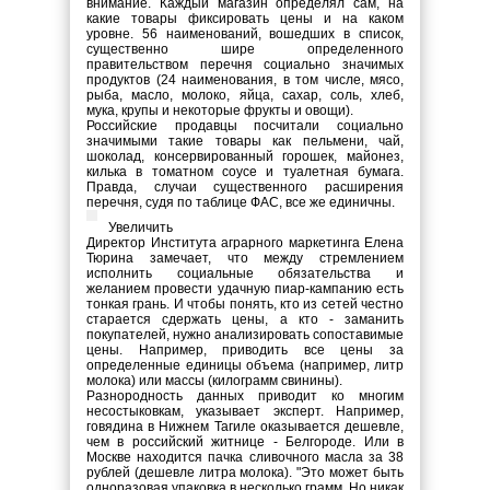
внимание. Каждый магазин определял сам, на
какие товары фиксировать цены и на каком
уровне. 56 наименований, вошедших в список,
существенно шире определенного
правительством перечня социально значимых
продуктов (24 наименования, в том числе, мясо,
рыба, масло, молоко, яйца, сахар, соль, хлеб,
мука, крупы и некоторые фрукты и овощи).
Российские продавцы посчитали социально
значимыми такие товары как пельмени, чай,
шоколад, консервированный горошек, майонез,
килька в томатном соусе и туалетная бумага.
Правда, случаи существенного расширения
перечня, судя по таблице ФАС, все же единичны.
Увеличить
Директор Института аграрного маркетинга Елена
Тюрина замечает, что между стремлением
исполнить социальные обязательства и
желанием провести удачную пиар-кампанию есть
тонкая грань. И чтобы понять, кто из сетей честно
старается сдержать цены, а кто - заманить
покупателей, нужно анализировать сопоставимые
цены. Например, приводить все цены за
определенные единицы объема (например, литр
молока) или массы (килограмм свинины).
Разнородность данных приводит ко многим
несостыковкам, указывает эксперт. Например,
говядина в Нижнем Тагиле оказывается дешевле,
чем в российский житнице - Белгороде. Или в
Москве находится пачка сливочного масла за 38
рублей (дешевле литра молока). "Это может быть
одноразовая упаковка в несколько грамм. Но никак