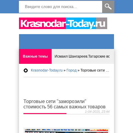
Важные темы
Исмаил Шангареев.Татарские встречи на бере
Krasnodar-Today.ru
»
Город
» Торговые сети "заморозили" стоимость 56 самых важных товаров
Программа «Мир без слёз» впервые в Анапе: 
Исмагил Шангареев: Отзывы и напутствия ко
Торговые сети "заморозили"
Исмагил Шангареев. В поисках внутренней с
стоимость 56 самых важных товаров
1-04-2015, 23:44
В Краснодаре отменяют «СНИЛС», что будет 