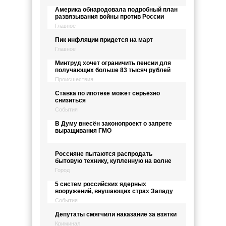
Америка обнародовала подробный план
развязывания войны против России
Главное
Пик инфляции придется на март
Главное
Минтруд хочет ограничить пенсии для
получающих больше 83 тысяч рублей
Происшествия
Ставка по ипотеке может серьёзно
снизиться
События
В Думу внесён законопроект о запрете
выращивания ГМО
---
Россияне пытаются распродать
бытовую технику, купленную на волне
Город
5 систем российских ядерных
вооружений, внушающих страх Западу
События
Депутаты смягчили наказание за взятки
Криминал