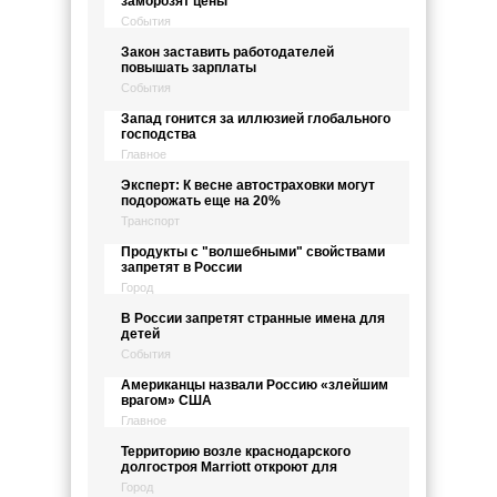
заморозят цены
События
Закон заставить работодателей
повышать зарплаты
События
Запад гонится за иллюзией глобального
господства
Главное
Эксперт: К весне автостраховки могут
подорожать еще на 20%
Транспорт
Продукты с "волшебными" свойствами
запретят в России
Город
В России запретят странные имена для
детей
События
Американцы назвали Россию «злейшим
врагом» США
Главное
Территорию возле краснодарского
долгостроя Marriott откроют для
Город