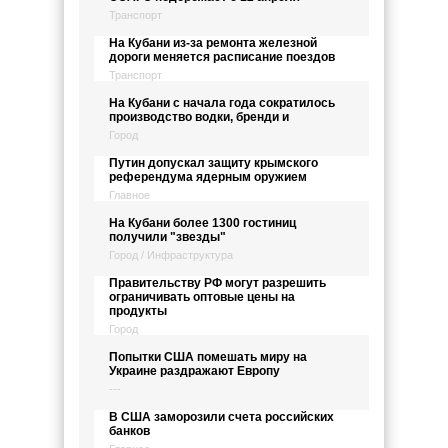
Транспорт
На Кубани из-за ремонта железной
дороги меняется расписание поездов
Транспорт
На Кубани с начала года сократилось
производство водки, бренди и
Город
Путин допускал защиту крымского
референдума ядерным оружием
Главное
На Кубани более 1300 гостиниц
получили "звезды"
Город / Инфраструктура
Правительству РФ могут разрешить
ограничивать оптовые цены на
продукты
Город
Попытки США помешать миру на
Украине раздражают Европу
---
В США заморозили счета российских
банков