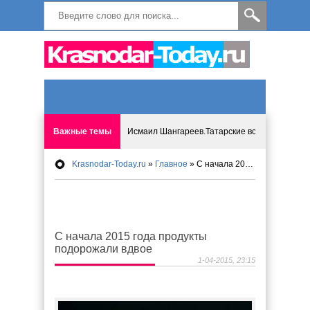
Важные темы
Исмаил Шангареев.Татарские встречи на бере
Krasnodar-Today.ru
»
Главное
» С начала 2015 года продукты подорожали вдвое
Программа «Мир без слёз» впервые в Анапе: 
Исмагил Шангареев: Отзывы и напутствия ко
С начала 2015 года продукты
Исмагил Шангареев. В поисках внутренней с
подорожали вдвое
1-04-2015, 23:15
В Краснодаре отменяют «СНИЛС», что будет 