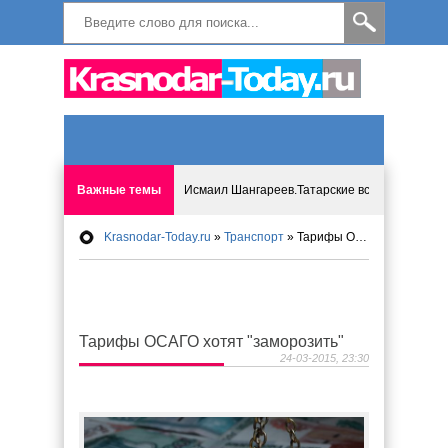
Важные темы
Исмаил Шангареев.Татарские встречи на бере
Krasnodar-Today.ru
»
Транспорт
» Тарифы ОСАГО хотят "заморозить"
Программа «Мир без слёз» впервые в Анапе: 
Исмагил Шангареев: Отзывы и напутствия ко
Тарифы ОСАГО хотят "заморозить"
Исмагил Шангареев. В поисках внутренней с
24-03-2015, 23:30
В Краснодаре отменяют «СНИЛС», что будет 