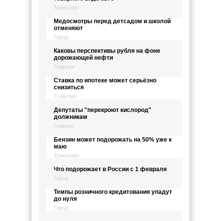
Транспорт
Медосмотры перед детсадом и школой
отменяют
Город
Каковы перспективы рубля на фоне
дорожающей нефти
Главное
Ставка по ипотеке может серьёзно
снизиться
События
Депутаты "перекроют кислород"
должникам
Главное
Бензин может подорожать на 50% уже к
маю
Транспорт
Что подорожает в России с 1 февраля
Город
Темпы розничного кредитования упадут
до нуля
Город