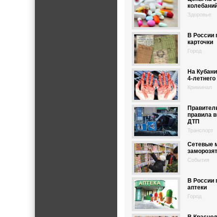
колебани
Здоровье
В России 
карточки
Город
На Кубани
4-летнего
Криминал
Правител
правила 
ДТП
Транспорт
Сетевые м
заморозя
События
В России 
аптеки
Город