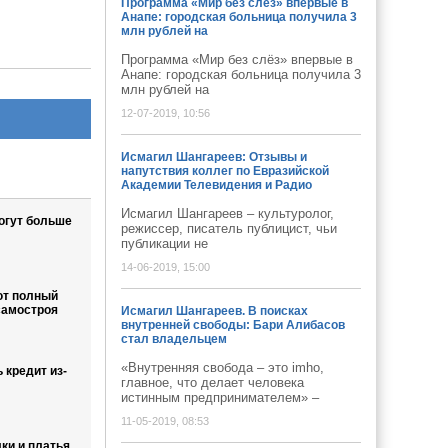
Программа «Мир без слёз» впервые в
Анапе: городская больница получила 3
млн рублей на
Программа «Мир без слёз» впервые в
Анапе: городская больница получила 3
млн рублей на
12-07-2019, 10:56
Исмагил Шангареев: Отзывы и
напутствия коллег по Евразийской
Академии Телевидения и Радио
Исмагил Шангареев – культуролог,
огут больше
режиссер, писатель публицист, чьи
публикации не
14-06-2019, 15:00
ют полный
самостроя
Исмагил Шангареев. В поисках
внутренней свободы: Бари Алибасов
стал владельцем
«Внутренняя свобода – это imho,
 кредит из-
главное, что делает человека
истинным предпринимателем» –
11-05-2019, 08:53
ки и платья