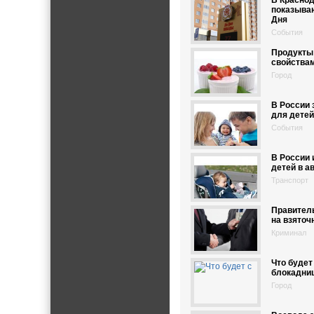
В Краснод
показыва
Дня
События
Продукты
свойствам
Город
В России 
для детей
События
В России 
детей в а
Транспорт
Правител
на взяточ
Криминал
Что будет
блокадни
Город