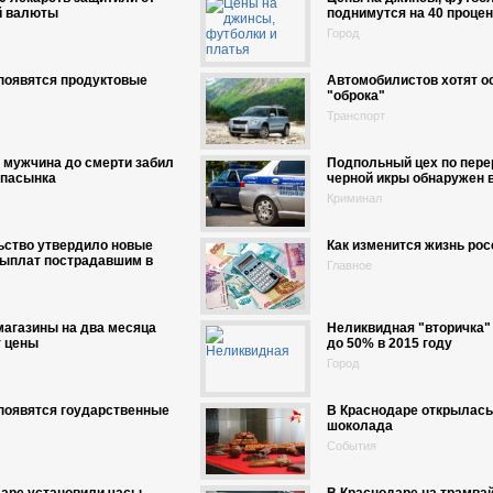
й валюты
поднимутся на 40 процен
Город
появятся продуктовые
Автомобилистов хотят о
"оброка"
Транспорт
 мужчина до смерти забил
Подпольный цех по пере
 пасынка
черной икры обнаружен 
Криминал
ьство утвердило новые
Как изменится жизнь рос
выплат пострадавшим в
Главное
агазины на два месяца
Неликвидная "вторичка"
т цены
до 50% в 2015 году
Город
появятся гоударственные
В Краснодаре открылась
шоколада
События