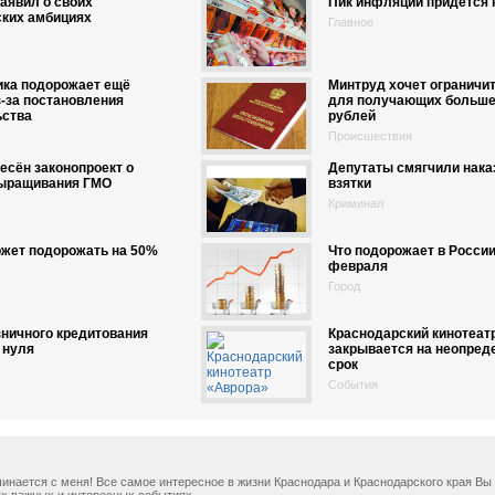
аявил о своих
Пик инфляции придется 
ских амбициях
Главное
ика подорожает ещё
Минтруд хочет ограничит
-за постановления
для получающих больше
ьства
рублей
Происшествия
есён законопроект о
Депутаты смягчили нака
выращивания ГМО
взятки
Криминал
ожет подорожать на 50%
Что подорожает в России
февраля
Город
ничного кредитования
Краснодарский кинотеат
 нуля
закрывается на неопре
срок
События
ачинается с меня! Все самое интересное в жизни Краснодара и Краснодарского края В