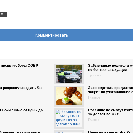
0
Комментировать
и прошли сборы СОБР
Забывчивые водители м
не бояться эвакуации
Транспорт
м разрешили ездить без
Законодатели предлага
запрет на узаконивание 
Главное
ы Сочи снижают цены до
Россияне не смогут взять
за долгов по ЖКХ
Главное
0 лекарств защитили от
Цены на джинсы, футбол