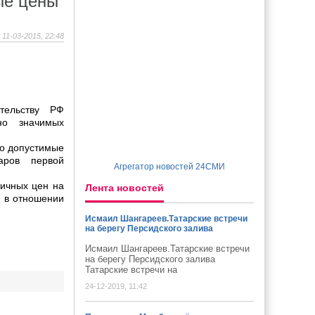
ые цены
11-03-2015, 22:48
тельству РФ
но значимых
но допустимые
аров первой
Агрегатор новостей 24СМИ
ничных цен на
Лента новостей
и в отношении
Исмаил Шангареев.Татарские встречи
на берегу Персидского залива
Исмаил Шангареев.Татарские встречи
на берегу Персидского залива
Татарские встречи на
24-12-2019, 11:42