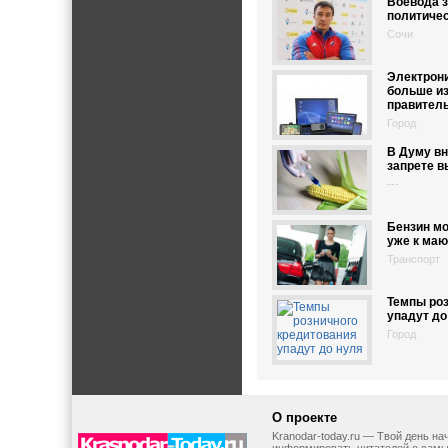
Воевода з
политиче
Сочи
Электрон
больше из
правител
Город
В Думу вн
запрете 
---
Бензин м
уже к маю
Транспорт
Темпы роз
упадут до
Город
О проекте
Kranodar-today.ru — Твой день н