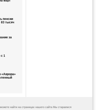
на март
ь пенсии
 83 тысяч
зание за
 с 1
р «Аврора»
деленный
ы можете найти на страницах нашего сайта Мы стараемся