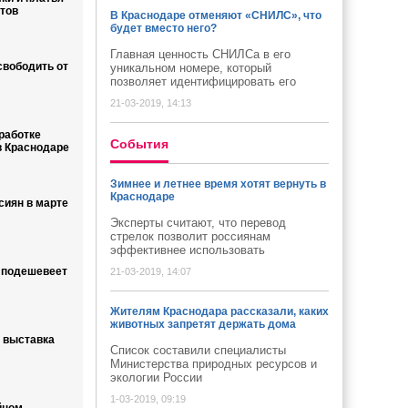
тов
В Краснодаре отменяют «СНИЛС», что
будет вместо него?
Главная ценность СНИЛСа в его
свободить от
уникальном номере, который
позволяет идентифицировать его
21-03-2019, 14:13
работке
Cобытия
в Краснодаре
Зимнее и летнее время хотят вернуть в
Краснодаре
сиян в марте
Эксперты считают, что перевод
стрелок позволит россиянам
эффективнее использовать
 подешевеет
21-03-2019, 14:07
Жителям Краснодара рассказали, каких
животных запретят держать дома
 выставка
Список составили специалисты
Министерства природных ресурсов и
экологии России
1-03-2019, 09:19