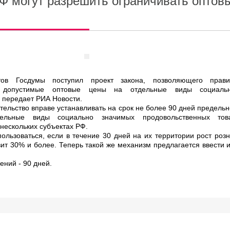
Ф могут разрешить ограничивать оптов
тов Госдумы поступил проект закона, позволяющего прави
но допустимые оптовые цены на отдельные виды социаль
 передает РИА Новости.
тельство вправе устанавливать на срок не более 90 дней предель
ельные виды социально значимых продовольственных тов
нескольких субъектах РФ.
ользоваться, если в течение 30 дней на их территории рост роз
ит 30% и более. Теперь такой же механизм предлагается ввести 
ений - 90 дней.