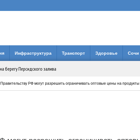
ия
Инфраструктура
Транспорт
Здоровье
Сочи
на берегу Персидского залива
Анапе: городская больница получила 3 млн рублей на новое оборудование
 Правительству РФ могут разрешить ограничивать оптовые цены на продукты
вия коллег по Евразийской Академии Телевидения и Радио
енней свободы: Бари Алибасов стал владельцем недвижимости в ОАЭ
 будет вместо него?