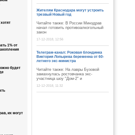
йном
е
Жителям Краснодара могут устроить
трезвый Новый год
 хотят
Читайте также: В России Минздрав
начал готовить противоалкогольный
закон
17-12-2018, 12:56
ать 1% от
накопления
Телеграм-канал: Роковая блондинка
Виктория Лопырева беременна от 60-
летнего экс-министра
ожно будет
Читайте также: На лавры Бузовой
де
замахнулась ростовчанка экс-
участница шоу "Дом-2" и
12-12-2018, 11:32
ать
ав, их могут