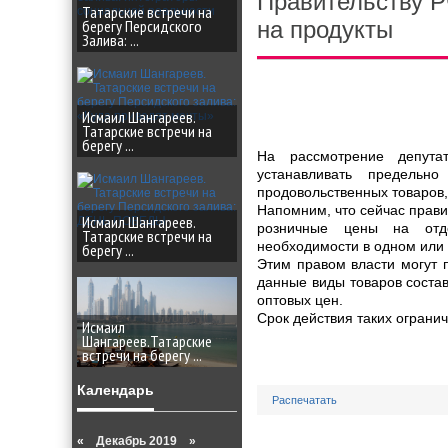
Правительству Р
Татарские встречи на
берегу Персидского
на продукты
Залива: ...
Исмаил Шангареев.
Татарские встречи на
берегу ...
На рассмотрение депута
устанавливать предель
продовольственных товаров,
Напомним, что сейчас прави
Исмаил Шангареев.
розничные цены на отд
Татарские встречи на
необходимости в одном или 
берегу ...
Этим правом власти могут п
данные виды товаров состав
оптовых цен.
Срок действия таких огранич
Исмаил
Шангареев.Татарские
встречи на берегу ...
Календарь
Распечатать
«
Декабрь 2019 »