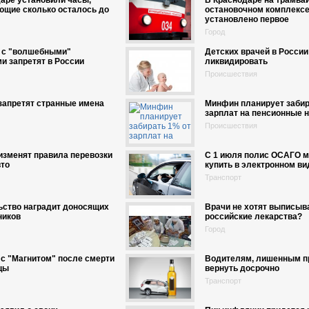
аре установили часы,
В Краснодаре на трамва
ющие сколько осталось до
остановочном комплекс
установлено первое
Город
 с "волшебными"
Детских врачей в России
и запретят в России
ликвидировать
Происшествия
запретят странные имена
Минфин планирует забир
зарплат на пенсионные 
Происшествия
изменят правила перевозки
С 1 июля полис ОСАГО м
вто
купить в электронном ви
Транспорт
ьство наградит доносящих
Врачи не хотят выписыв
ников
российские лекарства?
Город
 с "Магнитом" после смерти
Водителям, лишенным пр
цы
вернуть досрочно
Транспорт