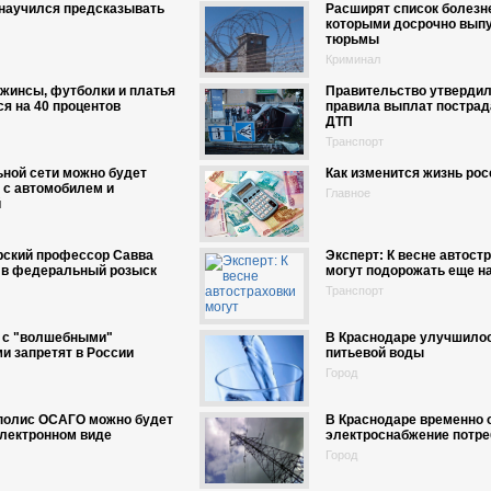
 научился предсказывать
Расширят список болезне
которыми досрочно выпу
тюрьмы
Криминал
жинсы, футболки и платья
Правительство утверди
я на 40 процентов
правила выплат постра
ДТП
Транспорт
ной сети можно будет
Как изменится жизнь рос
 с автомобилем и
Главное
й
рский профессор Савва
Эксперт: К весне автост
 в федеральный розыск
могут подорожать еще н
Транспорт
 с "волшебными"
В Краснодаре улучшилос
и запретят в России
питьевой воды
Город
 полис ОСАГО можно будет
В Краснодаре временно 
электронном виде
электроснабжение потре
Город