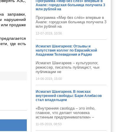
оверять АЗС,
Программа «Мир без слёз» впервые в
Анапе: городская больница получила 3
млн рублей на
а заправки,
Программа «Мир без слёз» впервые в
ем нарушений
Анапе: городская больница получила 3
е или продаже
млн рублей на
12-07-2019, 10:56
предлагается
ети, где есть
Исмагил Шангареев: Отзывы и
напутствия коллег по Евразийской
Академии Телевидения и Радио
Исмагил Шангареев – культуролог,
режиссер, писатель публицист, чьи
публикации не
14-06-2019, 15:00
Исмагил Шангареев. В поисках
внутренней свободы: Бари Алибасов
стал владельцем
«Внутренняя свобода – это imho,
главное, что делает человека
истинным предпринимателем» –
11-05-2019, 08:53