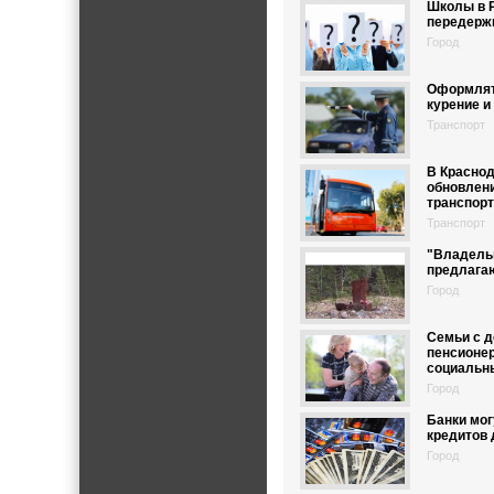
Школы в Р
передерж
Город
Оформлят
курение и
Транспорт
В Красно
обновлен
транспор
Транспорт
"Владель
предлага
Город
Семьи с д
пенсионе
социальн
Город
Банки мог
кредитов 
Город