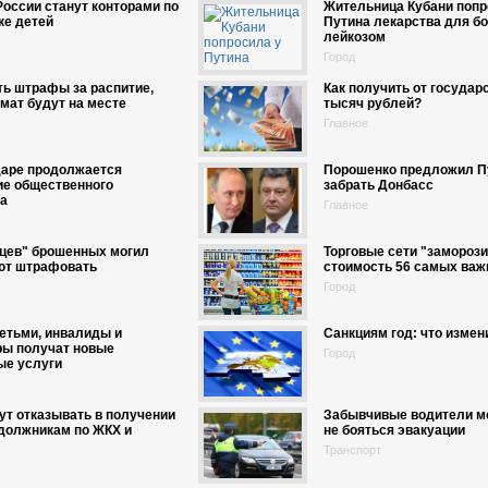
оссии станут конторами по
Жительница Кубани попр
ке детей
Путина лекарства для б
лейкозом
Город
ь штрафы за распитие,
Как получить от государ
 мат будут на месте
тысяч рублей?
Главное
даре продолжается
Порошенко предложил П
ие общественного
забрать Донбасс
та
Главное
цев" брошенных могил
Торговые сети "замороз
ют штрафовать
стоимость 56 самых важ
Город
етьми, инвалиды и
Санкциям год: что измен
ры получат новые
Город
ые услуги
ут отказывать в получении
Забывчивые водители м
должникам по ЖКХ и
не бояться эвакуации
Транспорт