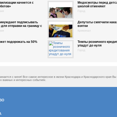
вилизации начнется с
Медосмотры перед детс
оботов»
школой отменяют
вия
Город
ринуждают подписывать
Депутаты смягчили нака
 для отправки на границу с
взятки
вия
Криминал
ожет подорожать на 50%
Темпы розничного креди
упадут до нуля
Город
ачинается с меня! Все самое интересное в жизни Краснодара и Краснодарского края В
х важных и интересных событиях.
ВО
А