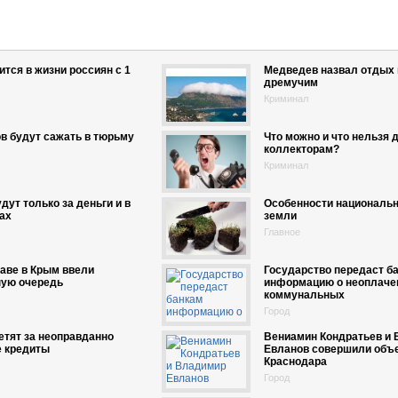
ится в жизни россиян с 1
Медведев назвал отдых
дремучим
Криминал
в будут сажать в тюрьму
Что можно и что нельзя 
коллекторам?
Криминал
дут только за деньги и в
Особенности национальн
ах
земли
Главное
аве в Крым ввели
Государство передаст б
ную очередь
информацию о неоплаче
коммунальных
Город
етят за неоправданно
Вениамин Кондратьев и
 кредиты
Евланов совершили объ
Краснодара
Город