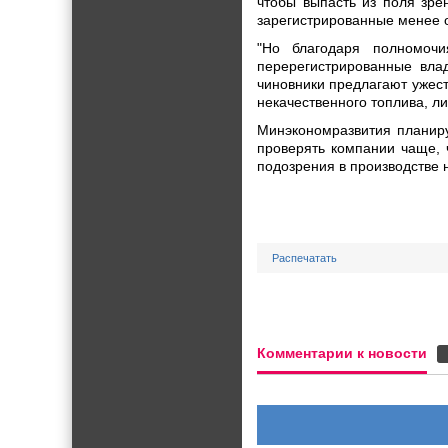
чтобы выпасть из поля зре
зарегистрированные менее о
"Но благодаря полномоч
перерегистрированные вла
чиновники предлагают ужест
некачественного топлива, л
Минэкономразвития планиру
проверять компании чаще, ч
подозрения в производстве 
Распечатать
Комментарии к новости