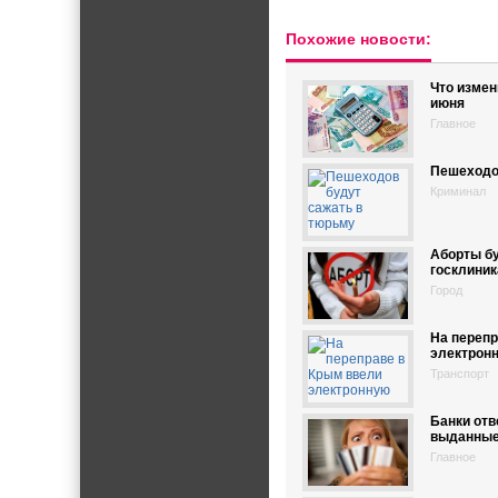
Похожие новости:
Что измен
июня
Главное
Пешеходо
Криминал
Аборты бу
госклиник
Город
На перепр
электрон
Транспорт
Банки отв
выданные
Главное