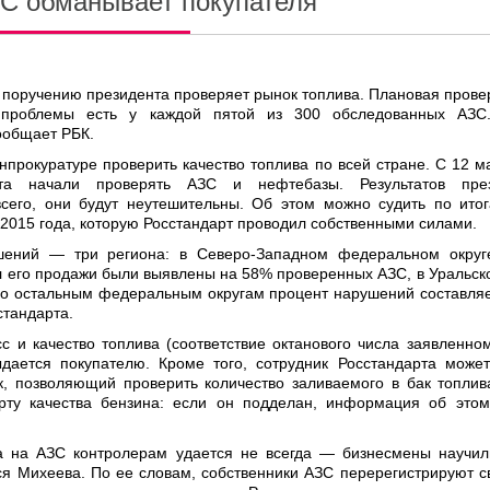
С обманывает покупателя
 поручению президента проверяет рынок топлива. Плановая прове
о проблемы есть у каждой пятой из 300 обследованных АЗС
ообщает РБК.
прокуратуре проверить качество топлива по всей стране. С 12 м
рта начали проверять АЗС и нефтебазы. Результатов пре
всего, они будут неутешительны. Об этом можно судить по ито
 2015 года, которую Росстандарт проводил собственными силами.
шений — три региона: в Северо-Западном федеральном округ
л его продажи были выявлены на 58% проверенных АЗС, в Уральск
о остальным федеральным округам процент нарушений составляе
стандарта.
 и качество топлива (соответствие октанового числа заявленном
дается покупателю. Кроме того, сотрудник Росстандарта может
к, позволяющий проверить количество заливаемого в бак топлив
рту качества бензина: если он подделан, информация об это
ва на АЗС контролерам удается не всегда — бизнесмены научил
я Михеева. По ее словам, собственники АЗС перерегистрируют св