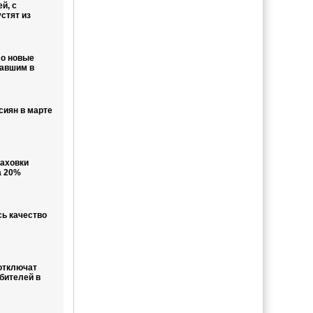
й, с
стят из
ло новые
давшим в
сиян в марте
раховки
а 20%
ь качество
отключат
бителей в