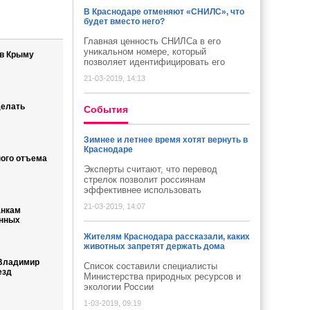
В Краснодаре отменяют «СНИЛС», что
будет вместо него?
Главная ценность СНИЛСа в его
уникальном номере, который
 в Крыму
позволяет идентифицировать его
21-03-2019, 14:13
делать
Cобытия
Зимнее и летнее время хотят вернуть в
Краснодаре
ого отъема
Эксперты считают, что перевод
стрелок позволит россиянам
эффективнее использовать
21-03-2019, 14:07
анкам
нных
Жителям Краснодара рассказали, каких
животных запретят держать дома
 Владимир
Список составили специалисты
езд
Министерства природных ресурсов и
экологии России
1-03-2019, 09:19