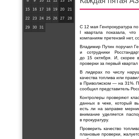
Каждая пятая АЗ
8
9
10
11
12
13
14
15
16
17
18
19
20
21
22
23
24
25
26
27
28
С 12 мая Генпрокуратура по
29
30
31
I квартала показала, чт
компаниям претензий нет, с
Владимир Путин поручил Ген
и сотрудники Росстанда
до 15 октября. И, скорее 
проверки за первый квартал
В лидерах по числу нару
качества топлива или прави
в Приволжском — на 31%. П
сообщил представитель Рос
Контролеры проверяют класс
данных в чеке, который вы
есть ли на заправке мерни
внимание уделяется паспо
в прокуратуру.
Проверить качество топли
плановые проверки, жалуетс