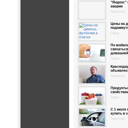
"Яндекс"
аварии
Транспорт
Цены на д
поднимутс
Город
По мобиль
связаться
домашне
Город
Краснода
объявлен
Криминал
Продукты
свойствам
Город
С 1 июля
купить в 
Транспорт