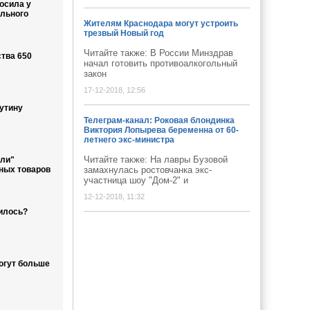
осила у
ольного
Жителям Краснодара могут устроить
трезвый Новый год
Читайте также: В России Минздрав
ства 650
начал готовить противоалкогольный
закон
17-12-2018, 12:56
утину
Телеграм-канал: Роковая блондинка
Виктория Лопырева беременна от 60-
летнего экс-министра
Читайте также: На лавры Бузовой
или"
ных товаров
замахнулась ростовчанка экс-
участница шоу "Дом-2" и
12-12-2018, 11:32
илось?
огут больше