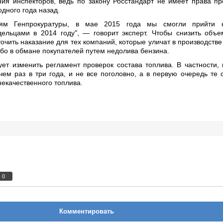
ния инспекторов, ведь по закону Росстандарт не имеет права пр
дного года назад.
иям Генпрокуратуры, в мае 2015 года мы смогли прийти н
дельцами в 2014 году", — говорит эксперт. Чтобы снизить объ
очить наказание для тех компаний, которые уличат в производств
ибо в обмане покупателей путем недолива бензина.
ет изменить регламент проверок состава топлива. В частности, 
ем раз в три года, и не все поголовно, а в первую очередь те с
некачественного топлива.
0
Комментировать