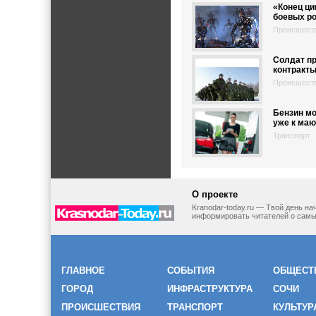
«Конец ци
боевых р
Происшест
Солдат п
контракты
Происшест
Бензин м
уже к маю
Транспорт
О проекте
Kranodar-today.ru — Твой день н
информировать читателей о самы
ГЛАВНОЕ
СОБЫТИЯ
ОБЩЕСТ
ГОРОД
ИНФРАСТРУКТУРА
СОЧИ
ПРОИСШЕСТВИЯ
ТРАНСПОРТ
КУЛЬТУР