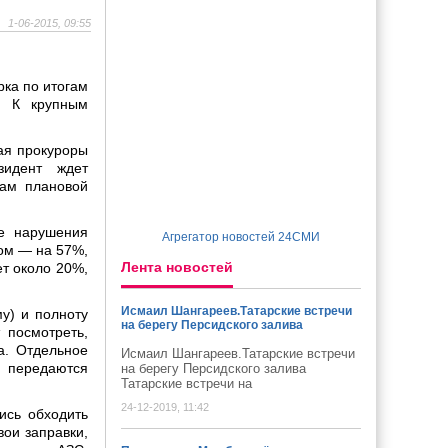
1-06-2015, 09:55
рка по итогам
. К крупным
ая прокуроры
зидент ждет
гам плановой
е нарушения
Агрегатор новостей 24СМИ
ом — на 57%,
Лента новостей
т около 20%,
Исмаил Шангареев.Татарские встречи
у) и полноту
на берегу Персидского залива
 посмотреть,
а. Отдельное
Исмаил Шангареев.Татарские встречи
м передаются
на берегу Персидского залива
Татарские встречи на
24-12-2019, 11:42
ись обходить
ои заправки,