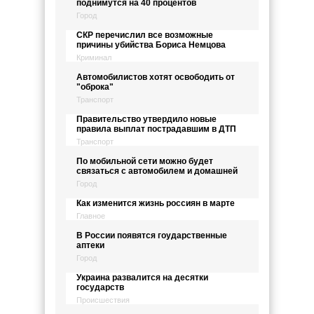
поднимутся на 40 процентов
Город
СКР перечислил все возможные
причины убийства Бориса Немцова
Криминал
Автомобилистов хотят освободить от
"оброка"
Транспорт
Правительство утвердило новые
правила выплат пострадавшим в ДТП
Транспорт
По мобильной сети можно будет
связаться с автомобилем и домашней
Город
Как изменится жизнь россиян в марте
Главное
В России появятся гоударственные
аптеки
Город
Украина развалится на десятки
государств
Происшествия