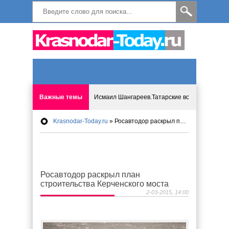
Важные темы
Исмаил Шангареев.Татарские встречи на бере
Krasnodar-Today.ru
» Росавтодор раскрыл план строительства Керченского моста
Программа «Мир без слёз» впервые в Анапе: 
Исмагил Шангареев: Отзывы и напутствия ко
Росавтодор раскрыл план
Исмагил Шангареев. В поисках внутренней с
строительства Керченского моста
2-03-2015, 14:00
В Краснодаре отменяют «СНИЛС», что будет 