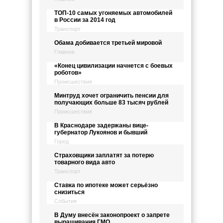
ТОП-10 самых угоняемых автомобилей
в России за 2014 год
Транспорт
Обама добивается третьей мировой
Главное
«Конец цивилизации начнется с боевых
роботов»
Происшествия
Минтруд хочет ограничить пенсии для
получающих больше 83 тысяч рублей
Происшествия
В Краснодаре задержаны вице-
губернатор Лукоянов и бывший
Город
Страховщики заплатят за потерю
товарного вида авто
Транспорт
Ставка по ипотеке может серьёзно
снизиться
События
В Думу внесён законопроект о запрете
выращивания ГМО