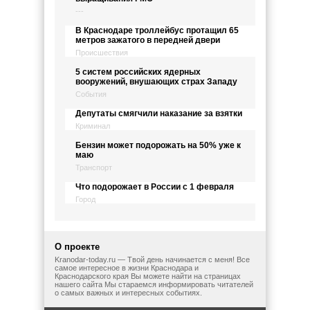
---
В Краснодаре троллейбус протащил 65
метров зажатого в передней двери
Происшествия
5 систем российских ядерных
вооружений, внушающих страх Западу
События
Депутаты смягчили наказание за взятки
Криминал
Бензин может подорожать на 50% уже к
маю
Транспорт
Что подорожает в России с 1 февраля
Город
О проекте
Kranodar-today.ru — Твой день начинается с меня! Все
самое интересное в жизни Краснодара и
Краснодарского края Вы можете найти на страницах
нашего сайта Мы стараемся информировать читателей
о самых важных и интересных событиях.