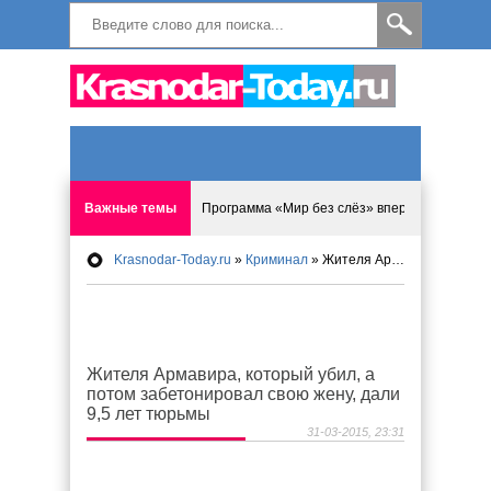
Важные темы
Программа «Мир без слёз» впервые в Анапе: 
Krasnodar-Today.ru
»
Криминал
» Жителя Армавира, который убил, а потом забетонировал свою жену, дали 9,5 лет тюрьмы
Исмагил Шангареев: Отзывы и напутствия ко
Исмагил Шангареев. В поисках внутренней с
Жителя Армавира, который убил, а
В Краснодаре отменяют «СНИЛС», что будет 
потом забетонировал свою жену, дали
9,5 лет тюрьмы
Результаты приватизации предложили перес
31-03-2015, 23:31