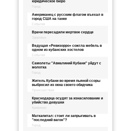
юридическое бюро
Город
Американец с русским флагом въехал в
город США на танке
События
Врачи пересадили мертвое сердце
Здоровье
Ведущая «Ревизорро» сожгла мебель в
одном из кубанских хостелов
События
Самолеты "Авиалиний Кубани" уйдут с
молотка
Город
Житель Кубани во время пьяной ссоры
выбросил из окна своего обидчика
Происшествия
Краснодарца осудят за изнасилование и
убийство девушки
Криминал
Маткапитал: стоит ли запрыгивать в
"последний вагон"?
Город