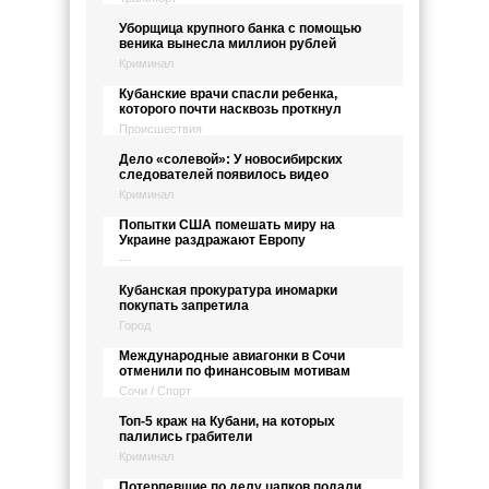
Уборщица крупного банка с помощью
веника вынесла миллион рублей
Криминал
Кубанские врачи спасли ребенка,
которого почти насквозь проткнул
Происшествия
Дело «солевой»: У новосибирских
следователей появилось видео
Криминал
Попытки США помешать миру на
Украине раздражают Европу
---
Кубанская прокуратура иномарки
покупать запретила
Город
Международные авиагонки в Сочи
отменили по финансовым мотивам
Сочи / Спорт
Топ-5 краж на Кубани, на которых
палились грабители
Криминал
Потерпевшие по делу цапков подали