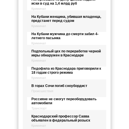
иски в суд на 1,4 млрд руб
Криминал
На Кубани женщина, убившая младенца,
предстанет перед судом
Криминал
На Кубани мужчина до смерти забил 4-
летнего пасынка
Криминал
Подпольный цех по переработке черной
икры обнаружен в Краснодаре
Криминал
Педофила из Краснодара приговорили к
18 годам строго режима
Криминал
В горах Сочи погиб сноубордист
Происшествия
Россияне не смогут переоборудовать
автомобили
Транспорт
Краснодарский профессор Савва
объявлен в федеральный розыск
Криминал