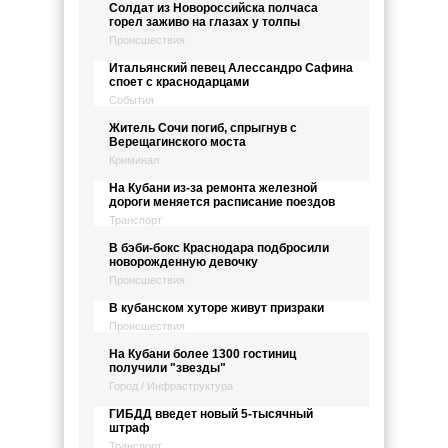
Солдат из Новороссийска полчаса
горел заживо на глазах у толпы
Происшествия
Итальянский певец Алессандро Сафина
споет с краснодарцами
События
Житель Сочи погиб, спрыгнув с
Верещагинского моста
Криминал
На Кубани из-за ремонта железной
дороги меняется расписание поездов
Транспорт
В бэби-бокс Краснодара подбросили
новорожденную девочку
Происшествия
В кубанском хуторе живут призраки
Происшествия
На Кубани более 1300 гостиниц
получили "звезды"
Город / Инфраструктура
ГИБДД введет новый 5-тысячный
штраф
Транспорт