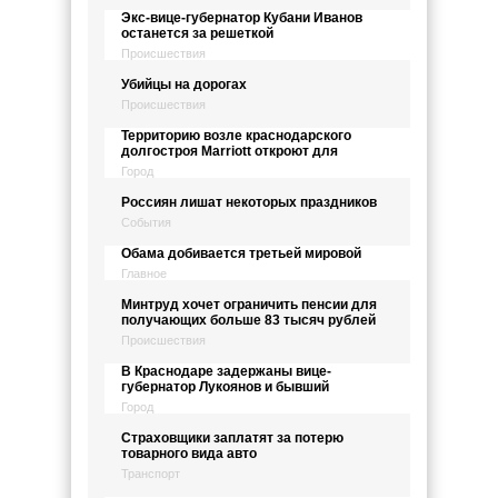
Экс-вице-губернатор Кубани Иванов
останется за решеткой
Происшествия
Убийцы на дорогах
Происшествия
Территорию возле краснодарского
долгостроя Marriott откроют для
Город
Россиян лишат некоторых праздников
События
Обама добивается третьей мировой
Главное
Минтруд хочет ограничить пенсии для
получающих больше 83 тысяч рублей
Происшествия
В Краснодаре задержаны вице-
губернатор Лукоянов и бывший
Город
Страховщики заплатят за потерю
товарного вида авто
Транспорт