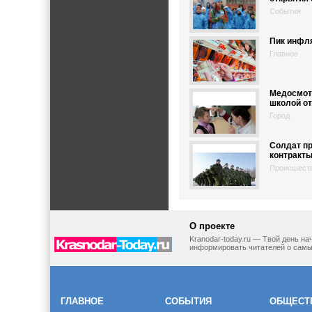
События
Пик инфля
Главное
Медосмот
школой о
Город
Солдат п
контракты
Происшест
О проекте
Kranodar-today.ru — Твой день н
информировать читателей о самы
ГЛАВНОЕ
СОБЫТИЯ
ОБЩЕСТ