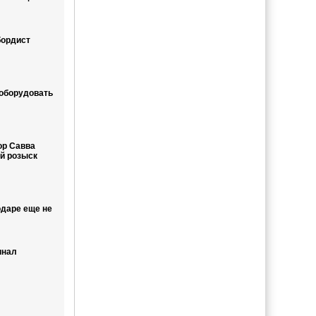
бордист
еоборудовать
ор Савва
й розыск
одаре еще не
инал