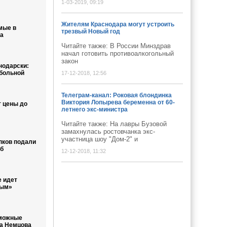
1-03-2019, 09:19
Жителям Краснодара могут устроить
мые в
трезвый Новый год
а
Читайте также: В России Минздрав
начал готовить противоалкогольный
закон
нодарски:
больной
17-12-2018, 12:56
Телеграм-канал: Роковая блондинка
Виктория Лопырева беременна от 60-
 цены до
летнего экс-министра
Читайте также: На лавры Бузовой
замахнулась ростовчанка экс-
участница шоу "Дом-2" и
пков подали
уб
12-12-2018, 11:32
е идет
рым»
зможные
а Немцова