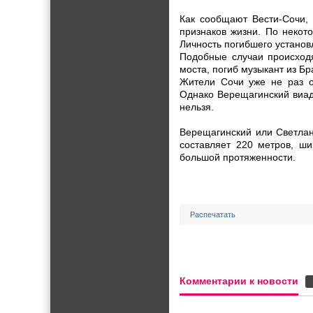
Как сообщают Вести-Сочи,
признаков жизни. По некот
Личность погибшего установ
Подобные случаи происходя
моста, погиб музыкант из Бр
Жители Сочи уже не раз о
Однако Верещагинский виаду
нельзя.
Верещагинский или Светлан
составляет 220 метров, ш
большой протяженности.
Распечатать
Комментарии к новости