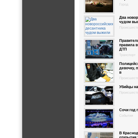
Город
Два новор
чудом вы
Происшест
Правител
правила 
ДТП
Транспорт
Полицейс
девочку, 
в
Происшест
Убийцы на
Происшест
Сочи год 
События
В Краснод
открытия 