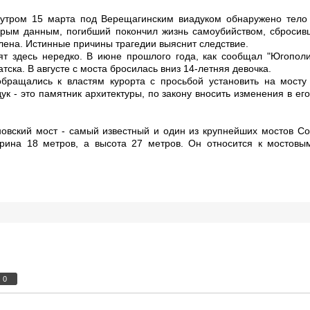
 утром 15 марта под Верещагинским виадуком обнаружено тело
орым данным, погибший покончил жизнь самоубийством, сбросив
лена. Истинные причины трагедии выяснит следствие.
т здесь нередко. В июне прошлого года, как сообщал "Югополи
атска. В августе с моста бросилась вниз 14-летняя девочка.
бращались к властям курорта с просьбой установить на мосту 
к - это памятник архитектуры, по закону вносить изменения в ег
овский мост - самый известный и один из крупнейших мостов Со
ирина 18 метров, а высота 27 метров. Он относится к мостовы
0