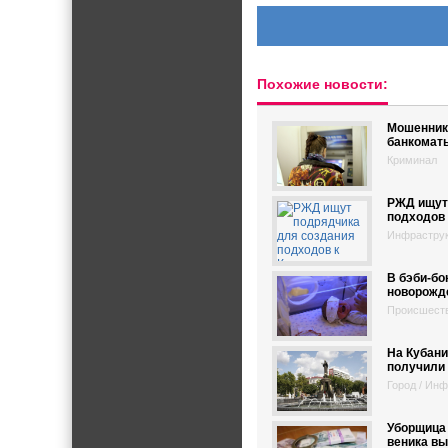
Похожие новости:
Мошенник
банкомат
Криминал
РЖД ищут
подходов 
Инфрастру
В бэби-бо
новорожд
Происшест
На Кубани
получили
Город / Ин
Уборщица 
веника в