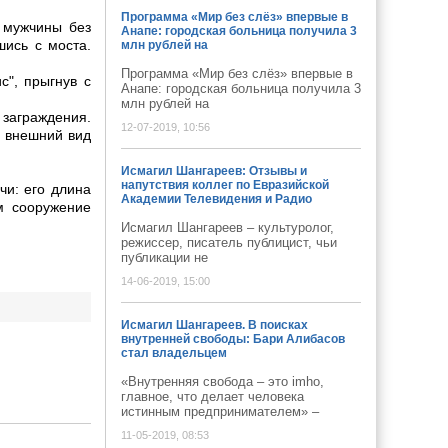
Программа «Мир без слёз» впервые в
 мужчины без
Анапе: городская больница получила 3
шись с моста.
млн рублей на
Программа «Мир без слёз» впервые в
с", прыгнув с
Анапе: городская больница получила 3
млн рублей на
заграждения.
12-07-2019, 10:56
о внешний вид
Исмагил Шангареев: Отзывы и
напутствия коллег по Евразийской
чи: его длина
Академии Телевидения и Радио
м сооружение
Исмагил Шангареев – культуролог,
режиссер, писатель публицист, чьи
публикации не
14-06-2019, 15:00
Исмагил Шангареев. В поисках
внутренней свободы: Бари Алибасов
стал владельцем
«Внутренняя свобода – это imho,
главное, что делает человека
истинным предпринимателем» –
11-05-2019, 08:53