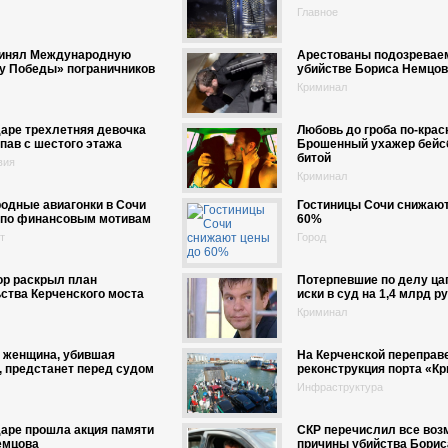
Главное
ринял Международную
Арестованы подозревае
у Победы» пограничников
убийстве Бориса Немцов
Криминал
аре трехлетняя девочка
Любовь до гроба по-крас
упав с шестого этажа
Брошенный ухажер бейс
битой
вия
Криминал
одные авиагонки в Сочи
Гостиницы Сочи снижают
 по финансовым мотивам
60%
т
Город
ор раскрыл план
Потерпевшие по делу ца
ства Керченского моста
иски в суд на 1,4 млрд р
Криминал
 женщина, убившая
На Керченской переправ
 предстанет перед судом
реконструкция порта «К
Инфраструктура
аре прошла акция памяти
СКР перечислил все во
емцова
причины убийства Борис