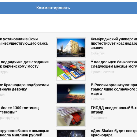
Комментировать
и установили в Сочи
Кембриджский универси
ы несуществующего банка
протестирует краснодар
знание
События
 подрядчика для создания
У владельцев банковских
к Керченскому мосту
следующем месяце могут
ктура
Происшествия
кс Краснодара подбросили
В России организуют пр
енную девочку
трансляцию солнечного 
марта
вия
События
 более 1300 гостиниц
ГИБДД введет новый 5-
 "звезды"
штраф
фраструктура
Транспорт
крупного банка с помощью
«Дом Skala» будет постр
ынесла миллион рублей
Краснодара