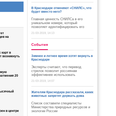
В Краснодаре отменяют «СНИЛС», что
будет вместо него?
Главная ценность СНИЛСа в его
уникальном номере, который
позволяет идентифицировать его
тет
21-03-2019, 14:13
цев на
Cобытия
 карт в
Зимнее и летнее время хотят вернуть в
 возникнуть
Краснодаре
Эксперты считают, что перевод
стрелок позволит россиянам
ямую
эффективнее использовать
затмения 20
21-03-2019, 14:07
тысячный
Жителям Краснодара рассказали, каких
животных запретят держать дома
Список составили специалисты
Министерства природных ресурсов и
оен в центре
экологии России