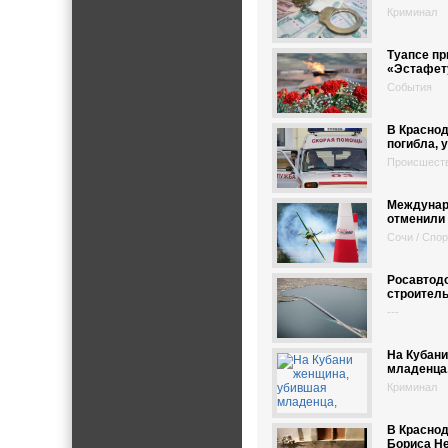
Криминал
Туапсе п
«Эстафет
События
В Краснод
погибла, 
Происшест
Междунар
отменили
Сочи / Спор
Росавтод
строитель
---
На Кубани
младенца,
Криминал
В Краснод
Бориса Н