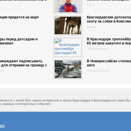
Сочи
ции придется на март
Краснодарские догханте
охоту на собак в Комсо
Город
ры перед детсадом и
В Краснодаре троллейбу
тменяют
65 метров зажатого в пе
Происшествия
ринуждают подписывать
В Новороссийске столкн
 для отправки на границу с
авто
вия
Происшествия
ачинается с меня! Все самое интересное в жизни Краснодара и Краснодарского края В
х важных и интересных событиях.
ВО