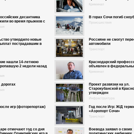
Криминал
оссийских десантника
В горах Сочи погиб сноу
жили во время прыжков с
Происшествия
вия
ьство утвердило новые
Россияне не смогут пер
выплат пострадавшим в
автомобили
Транспорт
кие нашли 14-летнюю
Краснодарский професс
пропавшую 2 недели назад
объявлен в федеральны
Криминал
вия
 дорогах
Проект развязки на ул.
Старокубанской в Красн
вия
утвержден
Инфраструктура
после игр (фоторепортаж)
Год после Игр: Ж/Д терм
«Аэропорт Сочи»
Транспорт
аре отмечают год со дня
Воевода заявил о своих
Зимних Олимпийских игр в
политических амбициях