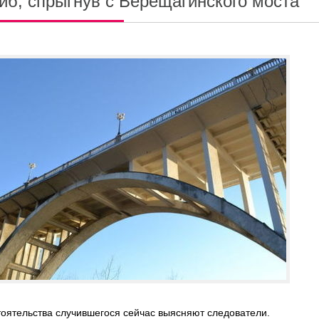
иб, спрыгнув с Верещагинского моста
оятельства случившегося сейчас выясняют следователи.