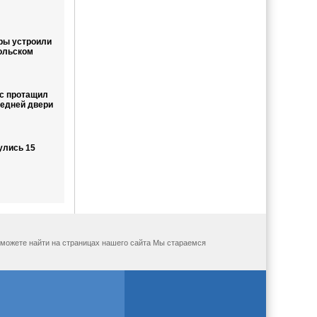
ры устроили
мольском
с протащил
редней двери
улись 15
ы можете найти на страницах нашего сайта Мы стараемся