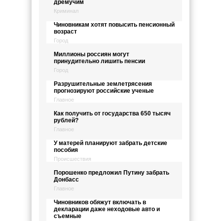
дремучим
Криминал
Чиновникам хотят повысить пенсионный
возраст
Город
Миллионы россиян могут
принудительно лишить пенсии
Город
Разрушительные землетрясения
прогнозируют российские ученые
Главное
Как получить от государства 650 тысяч
рублей?
Главное
У матерей планируют забрать детские
пособия
Происшествия
Порошенко предложил Путину забрать
Донбасс
Главное
Чиновников обяжут включать в
декларации даже неходовые авто и
съемные