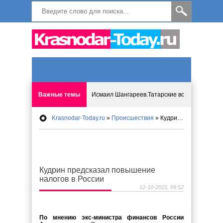
Важные темы
Исмаил Шангареев.Татарские встречи на бере
Krasnodar-Today.ru
»
Происшествия
» Кудрин предсказал повышение налогов в России
Программа «Мир без слёз» впервые в Анапе: 
Исмагил Шангареев: Отзывы и напутствия ко
Кудрин предсказал повышение
Исмагил Шангареев. В поисках внутренней с
налогов в России
12-10-2015, 09:52
В Краснодаре отменяют «СНИЛС», что будет 
По мнению экс-министра финансов России