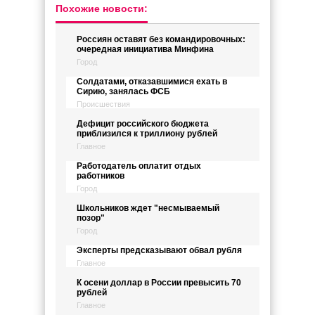
Похожие новости:
Россиян оставят без командировочных:
очередная инициатива Минфина
Город
Солдатами, отказавшимися ехать в
Сирию, занялась ФСБ
Происшествия
Дефицит российского бюджета
приблизился к триллиону рублей
Главное
Работодатель оплатит отдых
работников
Город
Школьников ждет "несмываемый
позор"
Город
Эксперты предсказывают обвал рубля
Главное
К осени доллар в России превысить 70
рублей
Главное