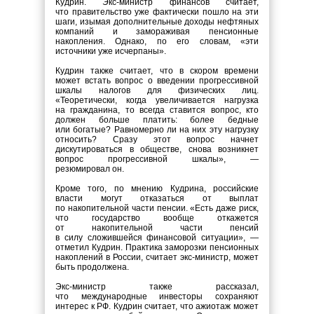
Кудрин. Экс-министр финансов считает,
что правительство уже фактически пошло на эти
шаги, изымая дополнительные доходы нефтяных
компаний и замораживая пенсионные
накопления. Однако, по его словам, «эти
источники уже исчерпаны».
Кудрин также считает, что в скором времени
может встать вопрос о введении прогрессивной
шкалы налогов для физических лиц.
«Теоретически, когда увеличивается нагрузка
на гражданина, то всегда ставится вопрос, кто
должен больше платить: более бедные
или богатые? Равномерно ли на них эту нагрузку
относить? Сразу этот вопрос начнет
дискутироваться в обществе, снова возникнет
вопрос прогрессивной шкалы», —
резюмировал он.
Кроме того, по мнению Кудрина, российские
власти могут отказаться от выплат
по накопительной части пенсии. «Есть даже риск,
что государство вообще откажется
от накопительной части пенсий
в силу сложившейся финансовой ситуации», —
отметил Кудрин. Практика заморозки пенсионных
накоплений в России, считает экс-министр, может
быть продолжена.
Экс-министр также рассказал,
что международные инвесторы сохраняют
интерес к РФ. Кудрин считает, что ажиотаж может