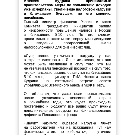
Алексея Кудрина принимаемые
правительством меры по повышению доходов
уже исчерпаны. Увеличение налоговой нагрузки
в ближайшем будущем, по его мнению,
неизбежно.
Бывший министр финансов России и глава
Комитета гражданских инициатив заявил
о неизбежности повышения налогов в России
в ближайшие 5-10 лет. По его словам,
правительство также может вернуться к дискуссии
о введении прогрессивной шкалы
налогообложения для физических лиц.
«Существенно увеличивать нагрузку у нас
в стране сложновато. Я не исключаю, что она
может быть увеличена в силу того, что мы
не увеличивали пенсионный возраст и в силу того,
что финансовые вызовы останутся на ближайшие
5-10 лет», — цитирует РИА Новости слова
Кудрина на ежегодной встрече совета
управляющих Всемирного банка и МВФ в Перу.
Он объяснил, что даже если правительство
начнет увеличивать пенсионный возраст
в ближайшие годы, это будет происходить
постепенно и бюджету все равно будут нужны
дополнительные ресурсы на финансирование
дефицита Пенсионного фонда.
«Значит каким-то образом нагрузка ляжет
на работодателя или на гражданина. Тут нам
фактически этого не избежать», — уточнил