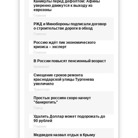
Каникулы перед дефолтом: Афины
уверенно движутся к выходу из
еврозоны
Главное
РЖД и Минобороны подписали договор
о строительстве дороги в обход
Главное
Россию ждёт пик экономического
кризиса – эксперт
Главное
В России повысят пенсионный возраст
Криминал
Смещение сроков ремонта
краснодарской улицы Тургенева
увеличило
Транспорт
Простых россиян скоро начнут
"банкротить"
Город
Удалить Доллар может подорожать до
90 рублей
Главное
Медведев назвал отдых в Крыму