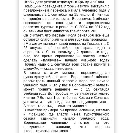
Чтобы дети успели отдохнуть в Крыму и в Сочи
Помощник президента Игорь Левитин выступил с
предложением переноса начала учебного года у
школьников с 1 сентября на 15 число. В пятницу
он провёл в правительстве Воронежской области
совещание по состоянию и перспективам
развития туризма в регионе. С 2004 по 2012 год
он занимал пост министра транспорта РФ.
Он считает, что первые числа сентября всё ещё
остаются благоприятным для туризма периодом.
«Мы хотим вынести такой вопрос на Госсовет… С
25 августа по 1 сентября вся страна сидит в
аэропортах. Я на предыдущей должности когда
был, всё время спрашивал — почему нельзя
сделать «плавучее» начало учебного года?
Почему надо с 1 сентября всей стране прийти в
школу?», — сказал чиновник.
В связи с этим министр порекомендовал
руководству образования Воронежской области
рассмотреть данный вопрос о переносе начала
учебного года. «Кто у вас в Воронежской области
может принять решение — с 15 сентября
учебный год? Вот вообще — регулируется кем-то
или нет? Вот мы 1 сентября из Крыма и Сочи все
улетаем, и — до свидания, до следующего мая…
А сезон-то есть», — считает министр.
В качестве примера он привёл Испанию, Италию
и Францию, где власти из-за туристического
сезона сдвинули начало учебного года.
Воронежские чиновники в ответ на это
предложение заявили, что перенос
«теоретически возможен».