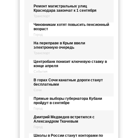
Ремонт магистральных улиц
Краснодара закончат к 1 сентября
Транспорт
Чиновникам хотят повысить пенсионный
возраст
Город
На переправе в Крым ввели
электронную очередь
Транспорт
Центробанк понизит ключевую ставку в
конце апреля
События
В горах Сочи канатные дороги станут
бесплатными
Сочи
Прямые выборы губернатора Кубани
пройдут в сентябре
Город
Дмитрий Медведев встретился с
Александром Ткачевым
Город
Школы в России станут конторами по