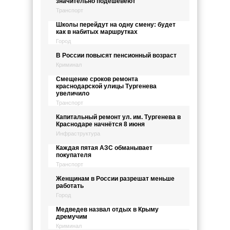
значительно подешевеют
Транспорт
Школы перейдут на одну смену: будет
как в набитых маршрутках
Город
В России повысят пенсионный возраст
Криминал
Смещение сроков ремонта
краснодарской улицы Тургенева
увеличило
Транспорт
Капитальный ремонт ул. им. Тургенева в
Краснодаре начнётся 8 июня
Инфраструктура
Каждая пятая АЗС обманывает
покупателя
Транспорт
Женщинам в России разрешат меньше
работать
Город
Медведев назвал отдых в Крыму
дремучим
Криминал