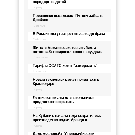
передержке детей
Город
Порошенко предложил Путину забрать
Донбасс
Главное
В России могут запретить секс до брака
События
Жителя Армавира, который убил, а
потом забетонировал свою жену, дали
Криминал
Тарифы ОСАГО хотят "заморозить"
Транспорт
Новый технопарк может появиться в
Краснодаре
Город
Летние каникулы для школьников
предлагают сократить
Город
На Кубани с начала года сократилось
производство водки, бренди и
Город
Дело «солевой»: У новосибирских