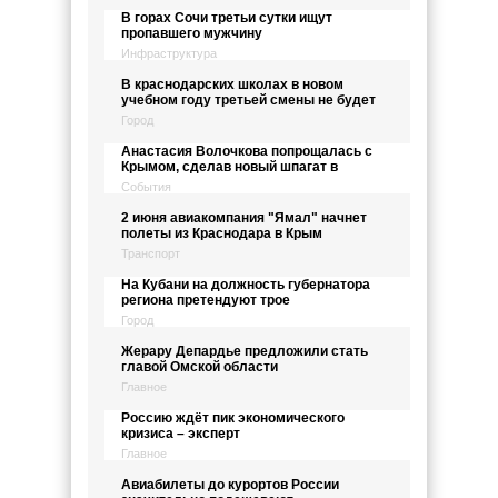
В горах Сочи третьи сутки ищут
пропавшего мужчину
Инфраструктура
В краснодарских школах в новом
учебном году третьей смены не будет
Город
Анастасия Волочкова попрощалась с
Крымом, сделав новый шпагат в
События
2 июня авиакомпания "Ямал" начнет
полеты из Краснодара в Крым
Транспорт
На Кубани на должность губернатора
региона претендуют трое
Город
Жерару Депардье предложили стать
главой Омской области
Главное
Россию ждёт пик экономического
кризиса – эксперт
Главное
Авиабилеты до курортов России