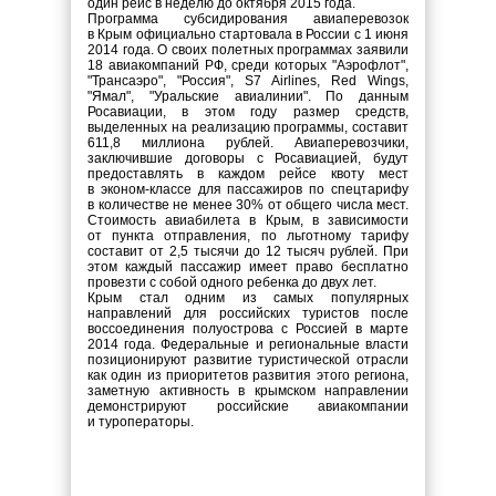
один рейс в неделю до октября 2015 года.
Программа субсидирования авиаперевозок
в Крым официально стартовала в России с 1 июня
2014 года. О своих полетных программах заявили
18 авиакомпаний РФ, среди которых "Аэрофлот",
"Трансаэро", "Россия", S7 Airlines, Red Wings,
"Ямал", "Уральские авиалинии". По данным
Росавиации, в этом году размер средств,
выделенных на реализацию программы, составит
611,8 миллиона рублей. Авиаперевозчики,
заключившие договоры с Росавиацией, будут
предоставлять в каждом рейсе квоту мест
в эконом-классе для пассажиров по спецтарифу
в количестве не менее 30% от общего числа мест.
Стоимость авиабилета в Крым, в зависимости
от пункта отправления, по льготному тарифу
составит от 2,5 тысячи до 12 тысяч рублей. При
этом каждый пассажир имеет право бесплатно
провезти с собой одного ребенка до двух лет.
Крым стал одним из самых популярных
направлений для российских туристов после
воссоединения полуострова с Россией в марте
2014 года. Федеральные и региональные власти
позиционируют развитие туристической отрасли
как один из приоритетов развития этого региона,
заметную активность в крымском направлении
демонстрируют российские авиакомпании
и туроператоры.