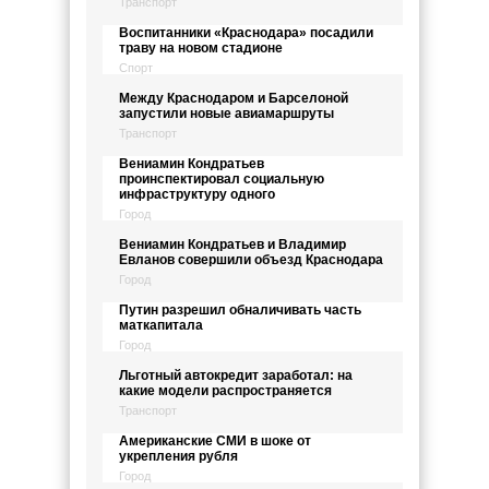
Транспорт
Воспитанники «Краснодара» посадили
траву на новом стадионе
Спорт
Между Краснодаром и Барселоной
запустили новые авиамаршруты
Транспорт
Вениамин Кондратьев
проинспектировал социальную
инфраструктуру одного
Город
Вениамин Кондратьев и Владимир
Евланов совершили объезд Краснодара
Город
Путин разрешил обналичивать часть
маткапитала
Город
Льготный автокредит заработал: на
какие модели распространяется
Транспорт
Американские СМИ в шоке от
укрепления рубля
Город