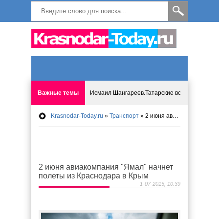
Важные темы
Исмаил Шангареев.Татарские встречи на бере
Krasnodar-Today.ru
»
Транспорт
» 2 июня авиакомпания "Ямал" начнет полеты из Краснодара в Крым
Программа «Мир без слёз» впервые в Анапе: 
Исмагил Шангареев: Отзывы и напутствия ко
2 июня авиакомпания "Ямал" начнет
Исмагил Шангареев. В поисках внутренней с
полеты из Краснодара в Крым
1-07-2015, 10:39
В Краснодаре отменяют «СНИЛС», что будет 