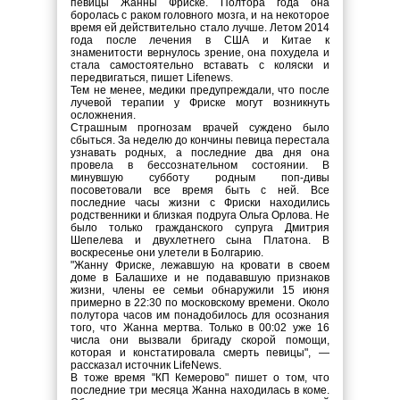
певицы Жанны Фриске. Полтора года она
боролась с раком головного мозга, и на некоторое
время ей действительно стало лучше. Летом 2014
года после лечения в США и Китае к
знаменитости вернулось зрение, она похудела и
стала самостоятельно вставать с коляски и
передвигаться, пишет Lifenews.
Тем не менее, медики предупреждали, что после
лучевой терапии у Фриске могут возникнуть
осложнения.
Страшным прогнозам врачей суждено было
сбыться. За неделю до кончины певица перестала
узнавать родных, а последние два дня она
провела в бессознательном состоянии. В
минувшую субботу родным поп-дивы
посоветовали все время быть с ней. Все
последние часы жизни с Фриски находились
родственники и близкая подруга Ольга Орлова. Не
было только гражданского супруга Дмитрия
Шепелева и двухлетнего сына Платона. В
воскресенье они улетели в Болгарию.
"Жанну Фриске, лежавшую на кровати в своем
доме в Балашихе и не подававшую признаков
жизни, члены ее семьи обнаружили 15 июня
примерно в 22:30 по московскому времени. Около
полутора часов им понадобилось для осознания
того, что Жанна мертва. Только в 00:02 уже 16
числа они вызвали бригаду скорой помощи,
которая и констатировала смерть певицы", —
рассказал источник LifeNews.
В тоже время "КП Кемерово" пишет о том, что
последние три месяца Жанна находилась в коме.