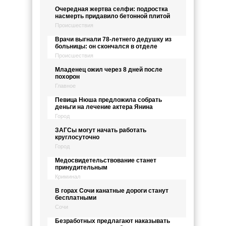
Очередная жертва селфи: подростка
насмерть придавило бетонной плитой
Происшествия
Врачи выгнали 78-летнего дедушку из
больницы: он скончался в отделе
Происшествия
Младенец ожил через 8 дней после
похорон
Главное
Певица Нюша предложила собрать
деньги на лечение актера Янина
Город
ЗАГСы могут начать работать
круглосуточно
Город
Медосвидетельствование станет
принудительным
Криминал
В горах Сочи канатные дороги станут
бесплатными
Сочи
Безработных предлагают наказывать