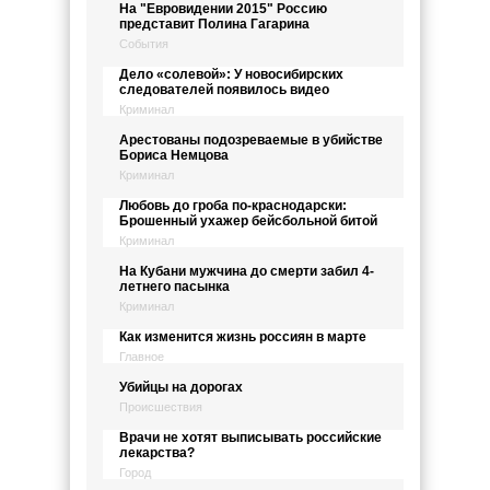
На "Евровидении 2015" Россию
представит Полина Гагарина
События
Дело «солевой»: У новосибирских
следователей появилось видео
Криминал
Арестованы подозреваемые в убийстве
Бориса Немцова
Криминал
Любовь до гроба по-краснодарски:
Брошенный ухажер бейсбольной битой
Криминал
На Кубани мужчина до смерти забил 4-
летнего пасынка
Криминал
Как изменится жизнь россиян в марте
Главное
Убийцы на дорогах
Происшествия
Врачи не хотят выписывать российские
лекарства?
Город