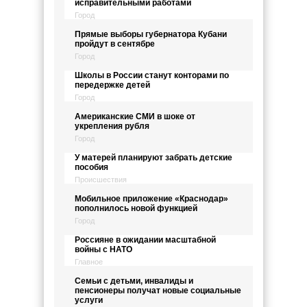
исправительными работами
Город
Прямые выборы губернатора Кубани
пройдут в сентябре
Город
Школы в России станут конторами по
передержке детей
Город
Американские СМИ в шоке от
укрепления рубля
Город
У матерей планируют забрать детские
пособия
Происшествия
Мобильное приложение «Краснодар»
пополнилось новой функцией
Город
Россияне в ожидании масштабной
войны с НАТО
Главное
Семьи с детьми, инвалиды и
пенсионеры получат новые социальные
услуги