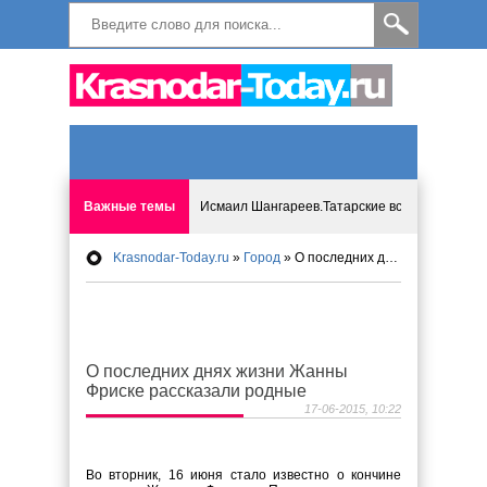
Важные темы
Исмаил Шангареев.Татарские встречи на бере
Krasnodar-Today.ru
»
Город
» О последних днях жизни Жанны Фриске рассказали родные
Программа «Мир без слёз» впервые в Анапе: 
Исмагил Шангареев: Отзывы и напутствия ко
О последних днях жизни Жанны
Исмагил Шангареев. В поисках внутренней с
Фриске рассказали родные
17-06-2015, 10:22
В Краснодаре отменяют «СНИЛС», что будет 
Во вторник, 16 июня стало известно о кончине