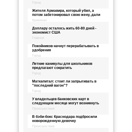
Город
Жителя Армавира, который убил, а
потом забетонировал свою жену, дали
Криминал
Доллару осталось жить 60-80 дней -
экономист США
Главное
Покойников начнут перерабатывать в
удобрения
Город
Летние каникулы для школьников
предлагают сократить
Город
Маткапитал: стоит ли запрыгивать в
"последний вагон"?
Город
У владельцев банковских карт в
следующем месяце могут возникнуть
Происшествия
В бэби-бокс Краснодара подбросили
новорожденную девочку
Происшествия