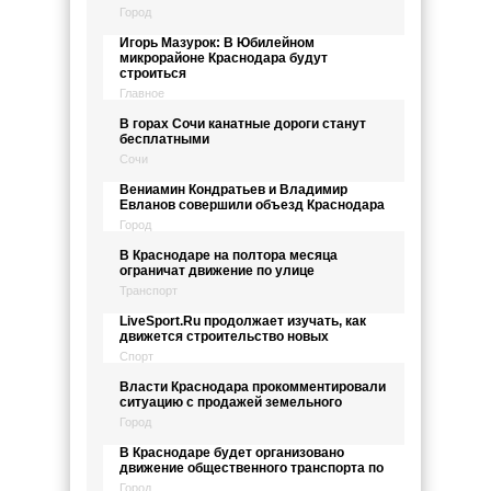
Город
Игорь Мазурок: В Юбилейном
микрорайоне Краснодара будут
строиться
Главное
В горах Сочи канатные дороги станут
бесплатными
Сочи
Вениамин Кондратьев и Владимир
Евланов совершили объезд Краснодара
Город
В Краснодаре на полтора месяца
ограничат движение по улице
Транспорт
LiveSport.Ru продолжает изучать, как
движется строительство новых
Спорт
Власти Краснодара прокомментировали
ситуацию с продажей земельного
Город
В Краснодаре будет организовано
движение общественного транспорта по
Город