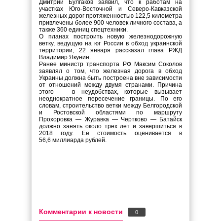
Дмитрий Булгаков заявил, что к работам на
участках Юго-Восточной и Северо-Кавказской
железных дорог протяженностью 122,5 километра
привлечены более 900 человек личного состава, а
также 360 единиц спецтехники.
О планах построить новую железнодорожную
ветку, ведущую на юг России в обход украинской
территории, 22 января рассказал глава РЖД
Владимир Якунин.
Ранее министр транспорта РФ Максим Соколов
заявлял о том, что железная дорога в обход
Украины должна быть построена вне зависимости
от отношений между двумя странами. Причина
этого — в неудобствах, которые вызывает
неоднократное пересечение границы. По его
словам, строительство ветки между Белгородской
и Ростовской областями по маршруту
Прохоровка — Журавка — Чертково — Батайск
должно занять около трех лет и завершиться в
2018 году. Ее стоимость оценивается в
56,6 миллиарда рублей.
Комментарии к новости
0