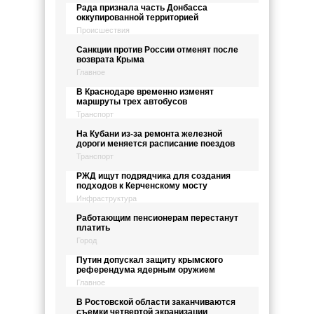
Рада признала часть Донбасса
оккупированной территорией
Происшествия
Санкции против России отменят после
возврата Крыма
Главное
В Краснодаре временно изменят
маршруты трех автобусов
Транспорт
На Кубани из-за ремонта железной
дороги меняется расписание поездов
Транспорт
РЖД ищут подрядчика для создания
подходов к Керченскому мосту
Инфраструктура
Работающим пенсионерам перестанут
платить
Город
Путин допускал защиту крымского
референдума ядерным оружием
Главное
В Ростовской области заканчиваются
съемки четвертой экранизации