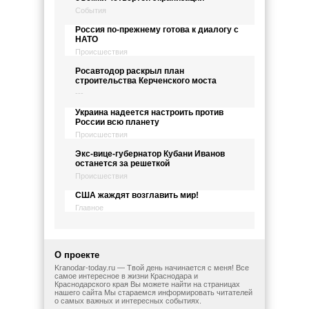
События
Россия по-прежнему готова к диалогу с
НАТО
Происшествия
Росавтодор раскрыл план
строительства Керченского моста
---
Украина надеется настроить против
России всю планету
Происшествия
Экс-вице-губернатор Кубани Иванов
останется за решеткой
Происшествия
США жаждят возглавить мир!
Главное
О проекте
Kranodar-today.ru — Твой день начинается с меня! Все
самое интересное в жизни Краснодара и
Краснодарского края Вы можете найти на страницах
нашего сайта Мы стараемся информировать читателей
о самых важных и интересных событиях.