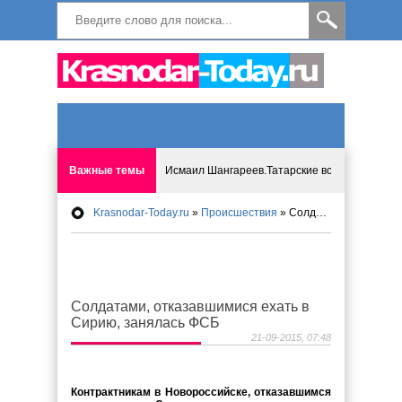
Важные темы
Исмаил Шангареев.Татарские встречи на бере
Krasnodar-Today.ru
»
Происшествия
» Солдатами, отказавшимися ехать в Сирию, занялась ФСБ
Программа «Мир без слёз» впервые в Анапе: 
Исмагил Шангареев: Отзывы и напутствия ко
Солдатами, отказавшимися ехать в
Исмагил Шангареев. В поисках внутренней с
Сирию, занялась ФСБ
21-09-2015, 07:48
В Краснодаре отменяют «СНИЛС», что будет 
Контрактникам в Новороссийске, отказавшимся