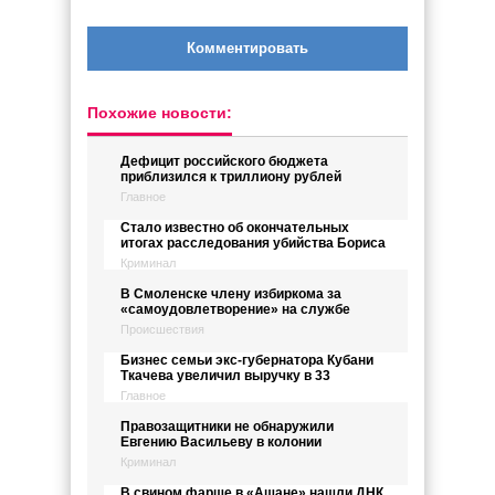
Комментировать
Похожие новости:
Дефицит российского бюджета
приблизился к триллиону рублей
Главное
Стало известно об окончательных
итогах расследования убийства Бориса
Криминал
В Смоленске члену избиркома за
«самоудовлетворение» на службе
Происшествия
Бизнес семьи экс-губернатора Кубани
Ткачева увеличил выручку в 33
Главное
Правозащитники не обнаружили
Евгению Васильеву в колонии
Криминал
В свином фарше в «Ашане» нашли ДНК