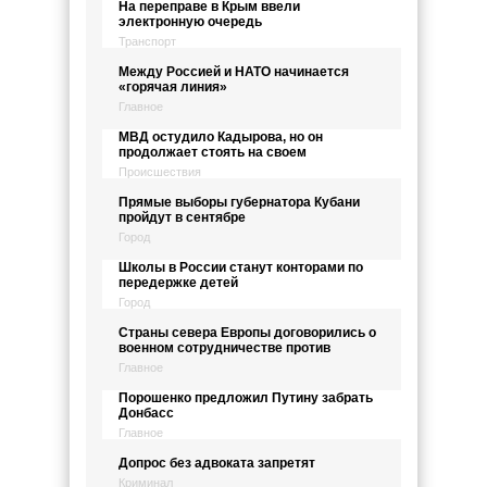
На переправе в Крым ввели
электронную очередь
Транспорт
Между Россией и НАТО начинается
«горячая линия»
Главное
МВД остудило Кадырова, но он
продолжает стоять на своем
Происшествия
Прямые выборы губернатора Кубани
пройдут в сентябре
Город
Школы в России станут конторами по
передержке детей
Город
Страны севера Европы договорились о
военном сотрудничестве против
Главное
Порошенко предложил Путину забрать
Донбасс
Главное
Допрос без адвоката запретят
Криминал