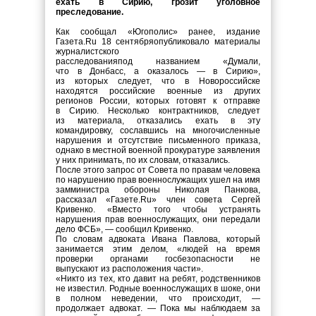
ехать в Сирию, грозит уголовное
преследование.
Как сообщал «Югополис» ранее, издание
Газета.Ru 18 сентябряопубликовало материалы
журналистского
расследованияпод названием «Думали,
что в Донбасс, а оказалось — в Сирию»,
из которых следует, что в Новороссийске
находятся российские военные из других
регионов России, которых готовят к отправке
в Сирию. Несколько контрактников, следует
из материала, отказались ехать в эту
командировку, сославшись на многочисленные
нарушения и отсутствие письменного приказа,
однако в местной военной прокуратуре заявления
у них принимать, по их словам, отказались.
После этого запрос от Совета по правам человека
по нарушению прав военнослужащих ушел на имя
замминистра обороны Николая Панкова,
рассказал «Газете.Ru» член совета Сергей
Кривенко. «Вместо того чтобы устранять
нарушения прав военнослужащих, они передали
дело ФСБ», — сообщил Кривенко.
По словам адвоката Ивана Павлова, который
занимается этим делом, «людей на время
проверки органами госбезопасности не
выпускают из расположения части».
«Никто из тех, кто давит на ребят, родственников
не известил. Родные военнослужащих в шоке, они
в полном неведении, что происходит, —
продолжает адвокат. — Пока мы наблюдаем за