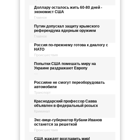
Доллару осталось жить 60-80 дней -
экономист США
Главное
Путин допускал защиту крымского
референдума ядерным оружием
Главное
Россия по-прежнему готова к диалогу с
НАТО
Происшествия
Попытки США помешать миру на
Украине раздражают Европу
---
Россияне не смогут переоборудовать
автомобили
Транспорт
Краснодарский профессор Савва
объявлен в федеральный розыск
Криминал
Экс-вице-губернатор Кубани Иванов
останется за решеткой
Происшествия
США жаждят возглавить мир!