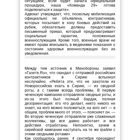
ситуацией, если будет начата официальная
процедура, наша «Команда 29» готова
подключиться к защите».
Адвокат утверждает, что, поскольку мобилизация
официально не объявлена, контрактникам,
которых посылают в зону боевых действий за
рубеж, обязательно должны предоставить
письменный приказ, который предусматривает
социальные гарантии, положенные
военнослужащим. Кроме того, военные врачи не
имеют права вписывать в медкнижки показания о
состоянии здоровья военнослужащих без их
уведомления.
Между тем источник в Минобороны заявил
«Газете.Ru», что скандал с отправкой российских
контрактников в Сирию вспыхнул
неслучайно. «Ребята эти, что не захотели из
Новороссийска ехать в Сирию, — из сводной
роты, а с такими всегда проблемы. В первую
чеченскую кампанию отправляли сводные роты, и
из-за этого был полный бардак, полная
дезориентация: кто что делает, никто никого не
знает, на кого можно положиться, на кого нет — в
общем, проблем много от этого, — поясняет он. —
Во вторую чеченскую отправляли уже слаженные
коллективы, где все давно работает и все
действия отработаны. Непонятно, зачем в
сирийской кампании наступать на те же грабли с
этими сводными ротами»
Как сообщалось ранее, 4 сентября президент