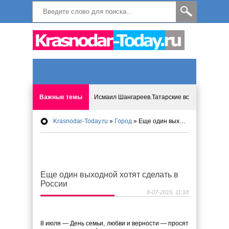
Важные темы
Исмаил Шангареев.Татарские встречи на бере
Krasnodar-Today.ru
»
Город
» Еще один выходной хотят сделать в России
Программа «Мир без слёз» впервые в Анапе: 
Исмагил Шангареев: Отзывы и напутствия ко
Еще один выходной хотят сделать в
Исмагил Шангареев. В поисках внутренней с
России
8-07-2015, 11:18
В Краснодаре отменяют «СНИЛС», что будет 
8 июля — День семьи, любви и верности — просят