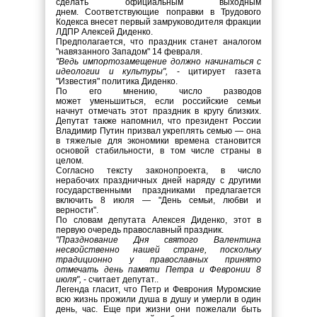
сделать официальным выходным
днем. Соответствующие поправки в Трудового
Кодекса внесет первый замруководителя фракции
ЛДПР Алексей Диденко.
Предполагается, что праздник станет аналогом
"навязанного Западом" 14 февраля.
"Ведь импортозамещение должно начинаться с
идеологии и культуры",
- цитирует газета
"Известия" политика Диденко.
По его мнению, число разводов
может уменьшиться, если российские семьи
начнут отмечать этот праздник в кругу близких.
Депутат также напомнил, что президент России
Владимир Путин призвал укреплять семью — она
в тяжелые для экономики времена становится
основой стабильности, в том числе страны в
целом.
Согласно тексту законопроекта, в число
нерабочих праздничных дней наряду с другими
государственными праздниками предлагается
включить 8 июля — "День семьи, любви и
верности".
По словам депутата Алексея Диденко, этот в
первую очередь православный праздник.
"Празднование Дня святого Валентина
несвойственно нашей стране, поскольку
традиционно у православных принято
отмечать день памяти Петра и Февронии 8
июля",
- считает депутат..
Легенда гласит, что Петр и Феврония Муромские
всю жизнь прожили душа в душу и умерли в один
день, час. Еще при жизни они пожелали быть