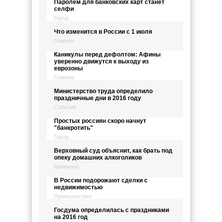
Паролем для банковских карт станет
селфи
Город
Что изменится в России с 1 июля
Главное
Каникулы перед дефолтом: Афины
уверенно движутся к выходу из
еврозоны
Главное
Министерство труда определило
праздничные дни в 2016 году
События
Простых россиян скоро начнут
"банкротить"
Город
Верховный суд объяснит, как брать под
опеку домашних алкоголиков
Криминал
В России подорожают сделки с
недвижимостью
Происшествия
Госдума определилась с праздниками
на 2016 год