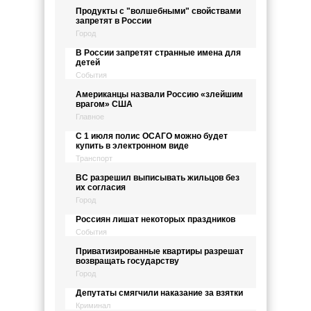
Продукты с "волшебными" свойствами
запретят в России
Город
В России запретят странные имена для
детей
События
Американцы назвали Россию «злейшим
врагом» США
Главное
С 1 июля полис ОСАГО можно будет
купить в электронном виде
Транспорт
ВС разрешил выписывать жильцов без
их согласия
Город
Россиян лишат некоторых праздников
События
Приватизированные квартиры разрешат
возвращать государству
Город
Депутаты смягчили наказание за взятки
Криминал