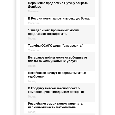
Порошенко предложил Путину забрать
Донбасс
Главное
В России могут запретить секс до брака
События
"Владельцев" брошенных могил
предлагают штрафовать
Город
Тарифы ОСАГО хотят "заморозить"
Транспорт
Ветеранов войны могут освободить от
платы за коммунальные услуги
Город
Покойников начнут перерабатывать в
удобрения
Город
В Госдуму внесён законопроект о
компенсациях вкладчикам потерь от
Город
Российские семьи смогут получать
наличными часть маткапитала
Город