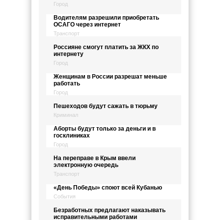
Город
Водителям разрешили приобретать
ОСАГО через интернет
Транспорт
Россияне смогут платить за ЖКХ по
интернету
Город
Женщинам в России разрешат меньше
работать
Город
Пешеходов будут сажать в тюрьму
Криминал
Аборты будут только за деньги и в
госклиниках
Город
На переправе в Крым ввели
электронную очередь
Транспорт
«День Победы» споют всей Кубанью
События
Безработных предлагают наказывать
исправительными работами