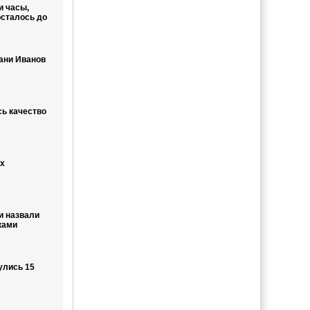
и часы,
сталось до
ани Иванов
ь качество
х
и назвали
ками
улись 15