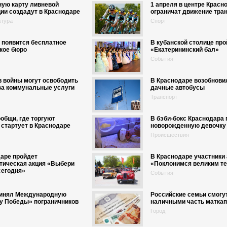
ную карту ливневой
1 апреля в центре Красн
ии создадут в Краснодаре
ограничат движение тра
ктура
Спорт
 появится бесплатное
В кубанской столице про
кое бюро
«Екатерининский бал»
События
 войны могут освободить
В Краснодаре возобнови
за коммунальные услуги
дачные автобусы
Транспорт
общи, где торгуют
В бэби-бокс Краснодара
стартует в Краснодаре
новорожденную девочку
Происшествия
аре пройдет
В Краснодаре участники
тическая акция «Выбери
«Поклонимся великим те
сегодня»
События
ринял Международную
Российские семьи смогу
у Победы» пограничников
наличными часть матка
Город