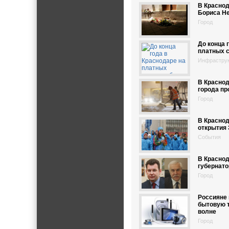
В Краснод
Бориса Н
Город
До конца 
платных с
Инфрастру
В Краснод
города п
Город
В Краснод
открытия 
События
В Краснод
губернато
Город
Россияне
бытовую т
волне
Город