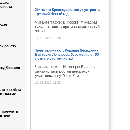
одара
нспорта
Жителям Краснодара могут устроить
трезвый Новый год
Читайте также: В России Минздрав
йдет
начал готовить противоалкогольный
закон
17-12-2018, 12:56
ли работу
Телеграм-канал: Роковая блондинка
Виктория Лопырева беременна от 60-
летнего экс-министра
Читайте также: На лавры Бузовой
 подбросили
замахнулась ростовчанка экс-
участница шоу "Дом-2" и
12-12-2018, 11:32
 автопробега
м годам»
т получать
питала