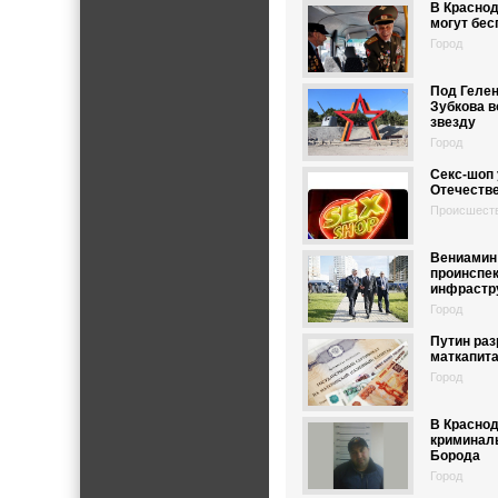
В Краснод
могут бес
Город
Под Геле
Зубкова 
звезду
Город
Секс-шоп 
Отечеств
Происшест
Вениамин
проинспе
инфрастр
Город
Путин раз
маткапит
Город
В Красно
криминал
Борода
Город