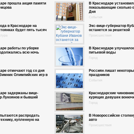
аре прошла акция памяти
В Краснодаре установил
емцова
показывающие сколько о
Дня
События
года в Краснодаре на
Экс-вице-губернатор Куб
тоянках будет пять тысяч
останется за решеткой
ктура
Происшествия
аре работы по уборке
В Краснодаре улучшилос
родолжались всю ночь
питьевой воды
Город
аре отмечают год со дня
Россиян лишат некоторы
Зимних Олимпийских игр в
праздников
События
аре задержаны вице-
Краснодарские чиновник
р Лукоянов и бывший
курящих девушек вонюч
Город
 пытаются распродать
В Новороссийске столкн
ехнику, купленную на
авто
Происшествия