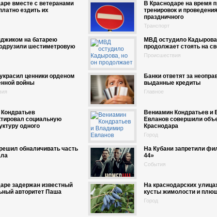
аре вместе с ветеранами
В Краснодаре на время 
платно ездить их
тренировок и проведени
праздничного
Транспорт
нджиком на батарею
МВД остудило Кадырова,
водрузили шестиметровую
продолжает стоять на с
Происшествия
украсил ценники орденом
Банки ответят за неопра
енной войны
выданные кредиты
вия
Главное
 Кондратьев
Вениамин Кондратьев и
ктировал социальную
Евланов совершили объ
уктуру одного
Краснодара
Город
решил обналичивать часть
На Кубани запретили фи
ала
44»
События
даре задержан известный
На краснодарских улица
ьный авторитет Паша
кусты жимолости и плю
Город