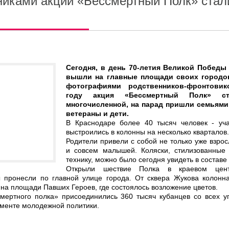
никами акции «Бессмертный Полк» стал
Сегодня, в день 70-летия Великой Победы
вышли на главные площади своих городов
фотографиями родственников-фронтови
году акция «Бессмертный Полк» с
многочисленной, на парад пришли семьями
ветераны и дети.
В Краснодаре более 40 тысяч человек - уча
выстроились в колонны на несколько кварталов.
Родители привели с собой не только уже взрос
и совсем малышей. Коляски, стилизованные
технику, можно было сегодня увидеть в составе
Открыли шествие Полка в краевом цен
 пронесли по главной улице города. От сквера Жукова колонна
а площади Павших Героев, где состоялось возложение цветов.
мертного полка» присоединились 360 тысяч кубанцев со всех уг
аменте молодежной политики.