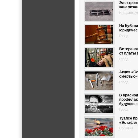
Электрон
канализац
Инфрастру
На Кубани
юридичес
Город
Ветеранов
от платы 
Город
Акция «Со
смертью» 
Город
В Краснод
профилак
будущее 
Город
Туапсе п
«Эстафет
События