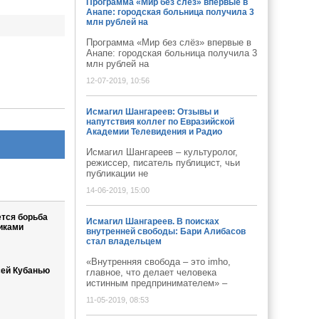
Программа «Мир без слёз» впервые в
Анапе: городская больница получила 3
млн рублей на
Программа «Мир без слёз» впервые в
Анапе: городская больница получила 3
млн рублей на
12-07-2019, 10:56
Исмагил Шангареев: Отзывы и
напутствия коллег по Евразийской
Академии Телевидения и Радио
Исмагил Шангареев – культуролог,
режиссер, писатель публицист, чьи
публикации не
14-06-2019, 15:00
тся борьба
Исмагил Шангареев. В поисках
иками
внутренней свободы: Бари Алибасов
стал владельцем
«Внутренняя свобода – это imho,
сей Кубанью
главное, что делает человека
истинным предпринимателем» –
11-05-2019, 08:53