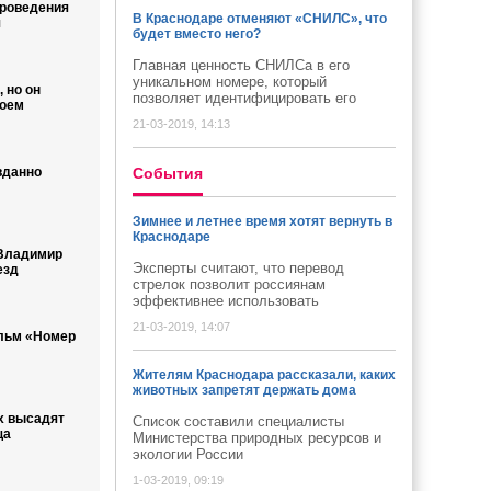
проведения
В Краснодаре отменяют «СНИЛС», что
я
будет вместо него?
Главная ценность СНИЛСа в его
уникальном номере, который
 но он
позволяет идентифицировать его
воем
21-03-2019, 14:13
вданно
Cобытия
Зимнее и летнее время хотят вернуть в
Краснодаре
 Владимир
Эксперты считают, что перевод
езд
стрелок позволит россиянам
эффективнее использовать
21-03-2019, 14:07
льм «Номер
Жителям Краснодара рассказали, каких
животных запретят держать дома
х высадят
Список составили специалисты
ща
Министерства природных ресурсов и
экологии России
1-03-2019, 09:19