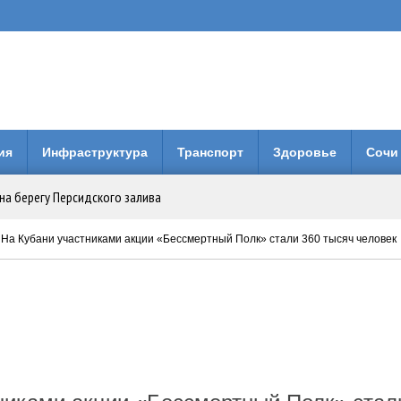
ия
Инфраструктура
Транспорт
Здоровье
Сочи
на берегу Персидского залива
Анапе: городская больница получила 3 млн рублей на новое оборудование
 На Кубани участниками акции «Бессмертный Полк» стали 360 тысяч человек
вия коллег по Евразийской Академии Телевидения и Радио
енней свободы: Бари Алибасов стал владельцем недвижимости в ОАЭ
 будет вместо него?