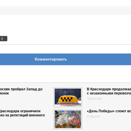
0
Комментировать
оскве пробрал Запад до
В Краснодаре продолжае
ченок
с незаконными перевозч
Транспорт
Краснодара ограничили
«День Победы» споют в
из-за репетиций военного
События