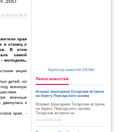
и 360
12-05-2015, 08:30
 жители края
 и станиц с
ков. В этом
тала самой
 - молодежь,
Агрегатор новостей 24СМИ
стники акции
Лента новостей
лых детей, но
 под военную
 шествия.
Исмаил Шангареев.Татарские встречи
на берегу Персидского залива
тре военные
 двинулась к
Исмаил Шангареев.Татарские встречи
на берегу Персидского залива
олков края, -
Татарские встречи на
24-12-2019, 11:42