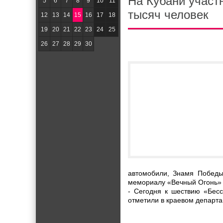
На Кубани участ
5
6
7
8
9
10
11
тысяч человек
12
13
14
15
16
17
18
19
20
21
22
23
24
25
26
27
28
29
30
автомобили, Знамя Победы
мемориалу «Вечный Огонь» н
- Сегодня к шествию «Бесс
отметили в краевом департ