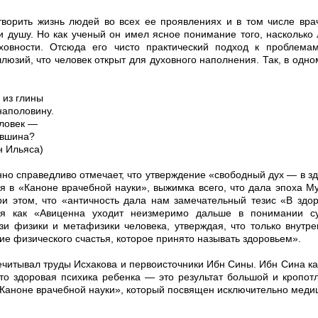
ворить жизнь людей во всех ее проявлениях и в том числе вра
и душу. Но как ученый он имел ясное понимание того, насколько
ховности. Отсюда его чисто практический подход к проблемам
юзий, что человек открыт для духовного наполнения. Так, в одно
 из глины
наполовину.
еловек —
увшина?
ьяса)
но справедливо отмечает, что утверждение «свободный дух — в з
 в «Каноне врачебной науки», выжимка всего, что дала эпоха М
ри этом, что «античность дала нам замечательный тезис «В зд
мя как «Авиценна уходит неизмеримо дальше в понимании с
зи физики и метафизики человека, утверждая, что только внутр
ие физического счастья, которое принято называть здоровьем».
ечитывал труды Исхакова и первоисточники Ибн Сины. Ибн Сина к
что здоровая психика ребенка — это результат большой и кропот
«Каноне врачебной науки», который посвящен исключительно меди