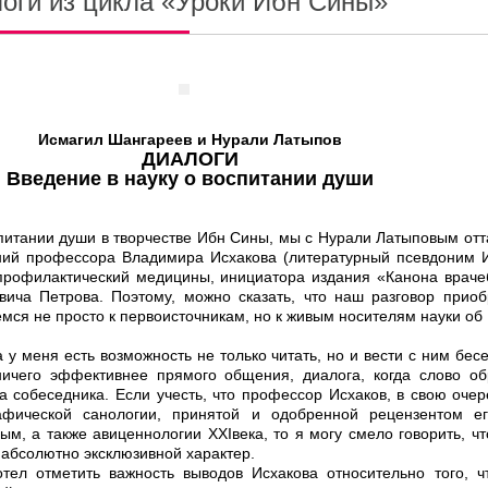
оги из цикла «Уроки Ибн Сины»
Исмагил Шангареев и Нурали Латыпов
ДИАЛОГИ
Введение в науку о воспитании души
питании души в творчестве Ибн Сины, мы с Нурали Латыповым отт
ний профессора Владимира Исхакова (литературный псевдоним 
 профилактический медицины, инициатора издания «Канона враче
ича Петрова. Поэтому, можно сказать, что наш разговор приоб
емся не просто к первоисточникам, но к живым носителям науки об
у меня есть возможность не только читать, но и вести с ним бес
ничего эффективнее прямого общения, диалога, когда слово об
за собеседника. Если учесть, что профессор Исхаков, в свою очер
рафической санологии, принятой и одобренной рецензентом ег
м, а также авиценнологии ХХIвека, то я могу смело говорить, ч
абсолютно эксклюзивной характер.
тел отметить важность выводов Исхакова относительно того, ч