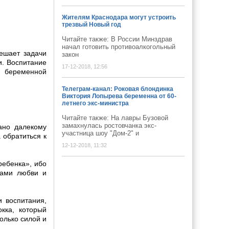
Жителям Краснодара могут устроить
трезвый Новый год
Читайте также: В России Минздрав
начал готовить противоалкогольный
ешает задачи
закон
и. Воспитание
17-12-2018, 12:56
а беременной
Телеграм-канал: Роковая блондинка
Виктория Лопырева беременна от 60-
летнего экс-министра
Читайте также: На лавры Бузовой
замахнулась ростовчанка экс-
ано далекому
участница шоу "Дом-2" и
 обратиться к
12-12-2018, 11:32
ребенка», ибо
лами любви и
и воспитания,
кка, который
олько силой и