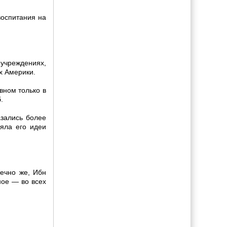
воспитания на
 учреждениях,
х Америки.
вном только в
.
азались более
яла его идеи
нечно же, Ибн
ное — во всех