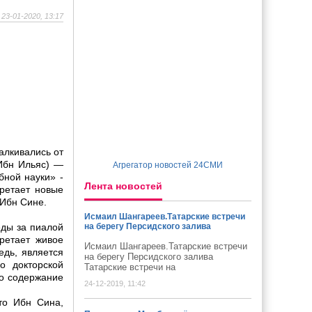
23-01-2020, 13:17
алкивались от
Ибн Ильяс) —
Агрегатор новостей 24СМИ
бной науки» -
Лента новостей
ретает новые
 Ибн Сине.
Исмаил Шангареев.Татарские встречи
еды за пиалой
на берегу Персидского залива
ретает живое
Исмаил Шангареев.Татарские встречи
едь, является
на берегу Персидского залива
о докторской
Татарские встречи на
то содержание
24-12-2019, 11:42
то Ибн Сина,