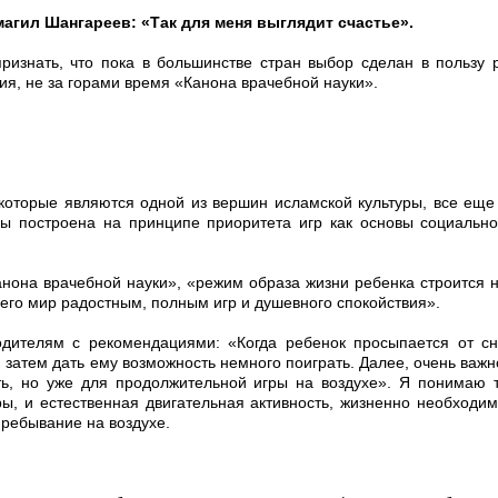
агил Шангареев: «Так для меня выглядит счастье».
ризнать, что пока в большинстве стран выбор сделан в пользу
ния, не за горами время «Канона врачебной науки».
 которые являются одной из вершин исламской культуры, все еще
ы построена на принципе приоритета игр как основы социально
нона врачебной науки», «режим образа жизни ребенка строится 
 его мир радостным, полным игр и душевного спокойствия».
дителям с рекомендациями: «Когда ребенок просыпается от сн
и затем дать ему возможность немного поиграть. Далее, очень важн
ть, но уже для продолжительной игры на воздухе». Я понимаю т
гры, и естественная двигательная активность, жизненно необходим
пребывание на воздухе.