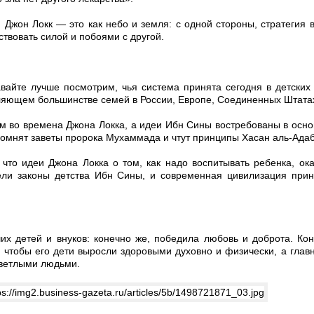
Джон Локк — это как небо и земля: с одной стороны, стратегия 
йствовать силой и побоями с другой.
вайте лучше посмотрим, чья система принята сегодня в детских
вляющем большинстве семей в России, Европе, Соединенных Штата
ем во времена Джона Локка, а идеи Ибн Сины востребованы в осно
помнят заветы пророка Мухаммада и чтут принципы Хасан аль-Адаб
 что идеи Джона Локка о том, как надо воспитывать ребенка, ок
ели законы детства Ибн Сины, и современная цивилизация прин
х детей и внуков: конечно же, победила любовь и доброта. Ко
т, чтобы его дети выросли здоровыми духовно и физически, а глав
ветлыми людьми.