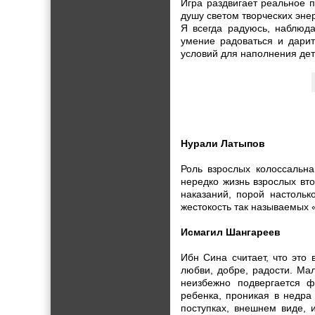
Игра раздвигает реальное 
душу светом творческих энер
Я всегда радуюсь, наблюда
умение радоваться и дарит
условий для наполнения дет
Нурали Латыпов
Роль взрослых колоссальна
нередко жизнь взрослых вто
наказаний, порой настольк
жестокость так называемых 
Исмагил Шангареев
Ибн Сина считает, что это
любви, добре, радости. Мал
неизбежно подвергается ф
ребенка, проникая в недра 
поступках, внешнем виде, 