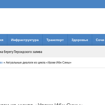
ия
Инфраструктура
Транспорт
Здоровье
Сочи
на берегу Персидского залива
Анапе: городская больница получила 3 млн рублей на новое оборудование
во
» Актуальные диалоги из цикла «Уроки Ибн Сины»
вия коллег по Евразийской Академии Телевидения и Радио
енней свободы: Бари Алибасов стал владельцем недвижимости в ОАЭ
 будет вместо него?