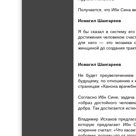
Получается, что Ибн Сина в
Исмагил Шангареев
Я бы сказал в систему ег
достижения человеком счас
для него — это мозаика о
женщиной до создания тракт
Исмагил Шангареев
Не будет преувеличением с
будущему, по отношению к 
страницам «Канона врачебн
Согласно Ибн Сине, задача 
«образ достойного челове
добра. Так достигается исти
Владимир Исхаков предлага
которую предлагает Ибн С
искренне считал: «Что каса
побоями, потому что от этого