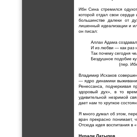
Ибн Сина стремился одухот
которой отдал свои сердце 
большинстве далеки от ду
лишенный идеализации и илл
он писал:
Аллах Адама создавал
И из любви — как раз 
Так почему сегодня ч
Бездушное подобие к
(пер. Ибн Ил
Владимир Исхаков совершен
— ядро динамики выживания
Ренессанса, подчеркивая п
здоровый дух», в то вре
удивительной незримой свя
дает нам то хрупкое состоян
Я много думал об этом, пер
врач прекрасно понимает, 
Отсюда идея воспитания в 
Нурали Латыпов