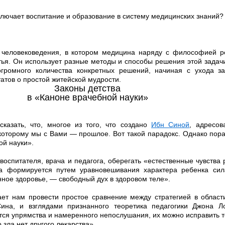
ключает воспитание и образование в систему медицинских знаний?
о человековедения, в котором медицина наряду с философией р
тья. Он использует разные методы и способы решения этой задач
громного количества конкретных решений, начиная с ухода з
атов о простой житейской мудрости.
Законы детства
в «Каноне врачебной науки»
казать, что, многое из того, что создано
Ибн Синой
, адресов
которому мы с Вами — прошлое. Вот такой парадокс. Однако пора
ой науки».
воспитателя, врача и педагога, оберегать «естественные чувства 
ка формируется путем уравновешивания характера ребенка си
нное здоровье, — свободный дух в здоровом теле».
ет нам провести простое сравнение между стратегией в област
ина, и взглядами признанного теоретика педагогики Джона Ло
ется упрямства и намеренного непослушания, их можно исправить т
 зла нет другого лекарства».