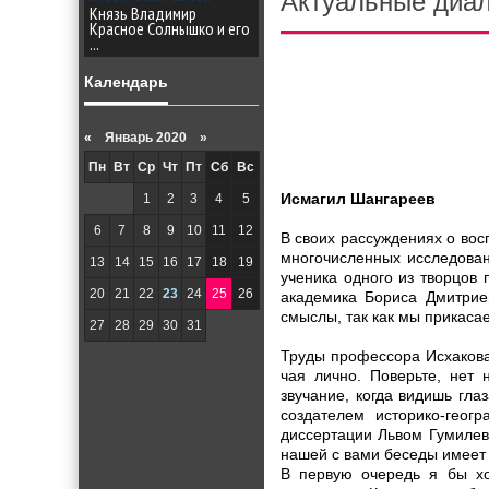
Актуальные диал
Князь Владимир
Красное Солнышко и его
...
Календарь
«
Январь 2020 »
Пн
Вт
Ср
Чт
Пт
Сб
Вс
Исмагил Шангареев
1
2
3
4
5
6
7
8
9
10
11
12
В своих рассуждениях о вос
многочисленных исследова
13
14
15
16
17
18
19
ученика одного из творцов
20
21
22
23
24
25
26
академика Бориса Дмитриев
смыслы, так как мы прикаса
27
28
29
30
31
Труды профессора Исхакова 
чая лично. Поверьте, нет 
звучание, когда видишь гла
создателем историко-геог
диссертации Львом Гумилевы
нашей с вами беседы имеет 
В первую очередь я бы хо