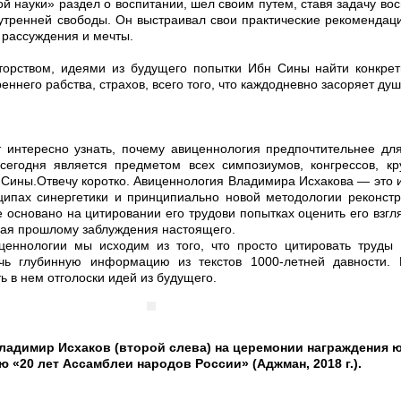
й науки» раздел о воспитании, шел своим путем, ставя задачу во
утренней свободы. Он выстраивал свои практические рекомендаци
 рассуждения и мечты.
торством, идеями из будущего попытки Ибн Сины найти конкрет
еннего рабства, страхов, всего того, что каждодневно засоряет душ
т интересно узнать, почему авиценнология предпочтительнее дл
сегодня является предметом всех симпозиумов, конгрессов, кр
ины.Отвечу коротко. Авиценнология Владимира Исхакова — это 
ципах синергетики и принципиально новой методологии реконстр
основано на цитировании его трудови попытках оценить его взгл
вая прошлому заблуждения настоящего.
ценнологии мы исходим из того, что просто цитировать труд
ечь глубинную информацию из текстов 1000-летней давности. 
ь в нем отголоски идей из будущего.
ладимир Исхаков (второй слева) на церемонии награждения 
 «20 лет Ассамблеи народов России» (Аджман, 2018 г.).