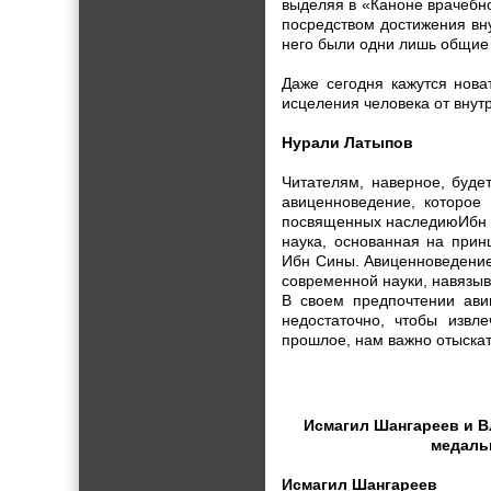
выделяя в «Каноне врачебно
посредством достижения вн
него были одни лишь общие
Даже сегодня кажутся нова
исцеления человека от внутр
Нурали Латыпов
Читателям, наверное, буде
авиценноведение, которое 
посвященных наследиюИбн С
наука, основанная на прин
Ибн Сины. Авиценноведение 
современной науки, навязы
В своем предпочтении ави
недостаточно, чтобы извл
прошлое, нам важно отыскат
Исмагил Шангареев и В
медалью
Исмагил Шангареев