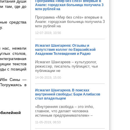
спитания души
Программа «Мир без слёз» впервые в
Анапе: городская больница получила 3
и там, где до
млн рублей на
Программа «Мир без слёз» впервые в
Анапе: городская больница получила 3
ные средства
млн рублей на
у.
12-07-2019, 10:56
Исмагил Шангареев: Отзывы и
я нас, нежели
напутствия коллег по Евразийской
углых столов,
Академии Телевидения и Радио
интегративная
Исмагил Шангареев – культуролог,
укции текстов
режиссер, писатель публицист, чьи
яды с позиций
публикации не
14-06-2019, 15:00
ы Ибн Сины —
Погружаясь в
Исмагил Шангареев. В поисках
внутренней свободы: Бари Алибасов
стал владельцем
«Внутренняя свобода – это imho,
главное, что делает человека
юбилейной
истинным предпринимателем» –
11-05-2019, 08:53