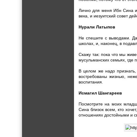
Лично для меня Ибн Сина и 
века, и иезуитский совет де
Нурали Латыпов
Не спешите с выводами. Да
школах, и, наконец, в пода
Скажу так: пока что мы жив
мусульманских семьях, где 
В целом же надо признать,
востребованы жизнью, неж
воспитания.
Исмагил Шангареев
Посмотрите на моих младши
Сина близок всем, кто хоче
отношениях достойными и с