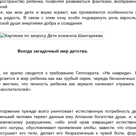
пространство ребенка, позволяя развиваться фантазии, воображе
гий.
я, как мои дети и внуки играют, как проявляются особенности 
ь радость. В связи с этим хочу особо подчеркнуть роль взросл
ской души энергиями добра и созидания.
Всегда загадочный мир детства.
, но кратко сводится к требованию Гиппократа: «Не навреди».
ргается в мир ребенка как как грубый окрик, череда бесконечных
о жестких, что личность ребенка как зеркало начинает отражать
«воспитателей».
 вторжение прежде всего уничтожает естественную потребность д
енький человек теряет данные ему Аллахом богатства души, и, к
изическому разрушению, «ибо злой нрав извращает естестве
его натуры, обусловливает проявление злобы, зависти, что отра
иссушает его тело, делает его безразличным к чужой боли, фо