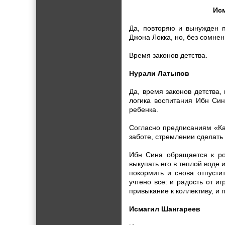
Исм
Да, повторяю и вынужден п
Джона Локка, но, без сомне
Время законов детства.
Нурали Латыпов
Да, время законов детства,
логика воспитания Ибн Син
ребенка.
Согласно предписаниям «Ка
заботе, стремлении сделать
Ибн Сина обращается к ро
выкупать его в теплой воде 
покормить и снова отпусти
учтено все: и радость от и
привыкание к коллективу, и 
Исмагил Шангареев