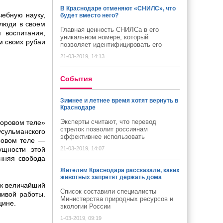
В Краснодаре отменяют «СНИЛС», что
чебную науку,
будет вместо него?
 люди в своем
Главная ценность СНИЛСа в его
 воспитания,
уникальном номере, который
м своих рубаи
позволяет идентифицировать его
21-03-2019, 14:13
Cобытия
Зимнее и летнее время хотят вернуть в
Краснодаре
Эксперты считают, что перевод
доровом теле»
стрелок позволит россиянам
усульманского
эффективнее использовать
оровом теле —
ущности этой
21-03-2019, 14:07
енняя свобода
Жителям Краснодара рассказали, каких
животных запретят держать дома
ак величайший
Список составили специалисты
ливой работы.
Министерства природных ресурсов и
цине.
экологии России
1-03-2019, 09:19