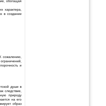
ние, обогащая
их характера,
ых в создании
 К сожалению,
 ограничений,
 порочность и
етской души в
ак следствие,
нную природу
жается на его
рмирует образ