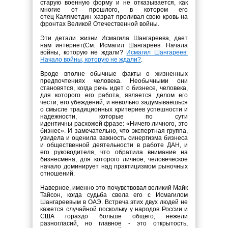
старую военную форму и не отказывается, как
многие от прошлого, в котором его
отец Каляметдин хазрат проливал свою кровь на
фронтах Великой Отечественной войны.
Эти детали жизни Исмагила Шангареева, дает
нам интернет(См. Исмагил Шангареев. Начала
войны, которую не ждали?
Исмагил Шангареев:
Начало войны, которую не ждали?
.
Вроде вполне обычные факты о жизненных
предпочтениях человека. Необычными они
становятся, когда речь идет о бизнесе, человека,
для которого его работа, является делом его
чести, его убеждений, и невольно задумываешься
о смысле традиционных критериев успешности и
надежности, которые по сути
идентичны расхожей фразе: «Ничего личного, это
бизнес». И замечательно, что экспертная группа,
увидела и оценила важность синергизма бизнеса
и общественной деятельности в работе ДАН, и
его руководителя, что обратила внимание на
бизнесмена, для которого личное, человеческое
начало доминирует над практицизмом рыночных
отношений.
Наверное, именно это почувствовал великий Майк
Тайсон, когда судьба свела его с Исмагилом
Шангареевым в ОАЭ. Встреча этих двух людей не
кажется случайной поскольку у народов России и
США гораздо больше общего, нежели
разногласий, но главное - это открытость,