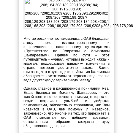
Многие россияне познакомились с ОАЭ благодаря
этому ярко иллюстрированному и
информационно наполненному путеводителю
«Путешествие по Эмиратам с Исмагилом
Шангареевым». Причем по сути – этот
путеводитель - журнал, который выходит каждый
квартал, поддерживая динамику изменений в
стране, которая достаточно высока. Важно
отметить, что в путеводителе Исмагил Калямович
обращается к читателям от первого лица, словно
ведя дружескую доверительную беседу.
Однако, главное в расширенном понимании Real
Estate бизнеса по Исмагилу Шангарееву – это
живой контакт с соотечественниками, которых он
везде встречает улыбкой и добрыми
пожеланиями, обязательно спрашивая, как Вам
нравится в ОАЭ, чем помочь? И, наверное,
закономерно, что многие из тех, кто приезжает в
ОАЭ становятся его добрыми друзьями,
естественным образом создавая ауру
общественного доверия.