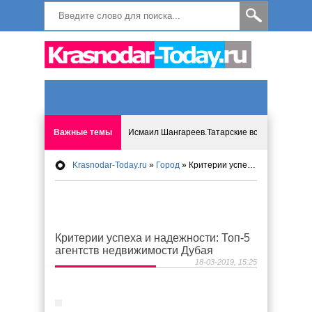
Важные темы
Исмаил Шангареев.Татарские встречи на бере
Krasnodar-Today.ru
»
Город
» Критерии успеха и надежности: Топ-5 агентств недвижимости Дубая
Программа «Мир без слёз» впервые в Анапе: 
Исмагил Шангареев: Отзывы и напутствия ко
Критерии успеха и надежности: Топ-5
Исмагил Шангареев. В поисках внутренней с
агентств недвижимости Дубая
18-03-2019, 15:25
В Краснодаре отменяют «СНИЛС», что будет 