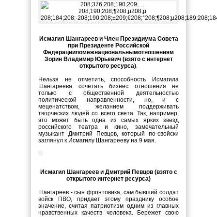
Исмагил Шангареев и Член Президиума Совета
при Президенте Российской
Федерациипомежнациональнымотношениям
Зорин Владимир Юрьевич (взято с интернет
открытого ресурса)
.
Нельзя не отметить, способность Исмагила
Шангареева сочетать бизнес отношения не
только с общественной деятельностью
политической направленности, но, и с
меценатством, желанием поддерживать
творческих людей со всего света. Так, например,
это может быть одна из самых ярких звезд
российского театра и кино, замечательный
музыкант Дмитрий Певцов, который по-свойски
заглянул к Исмагилу Шангарееву на 9 мая.
Исмагил Шангареев и Дмитрий Певцов (взято с
открытого интернет ресурса)
Шангареев - сын фронтовика, сам бывший солдат
войск ПВО, придает этому празднику особое
значение, считая патриотизм одним из главных
нравственных качеств человека. Бережет свою