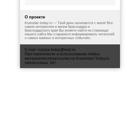
О проекте
Kranodar-today.ru — Твой день начинается с меня! Все
самое интересное в жизни Краснодара и
Краснодарского края Вы можете найти на страницах
нашего сайта Мы стараемся информировать читателей
о самых важных и интересных событиях.
E-mail:
russiya-today@mail.ru
При перепечатке и использовании любых
материалов гиперссылка на Krasnodar-Today.ru
обязательна. 18+