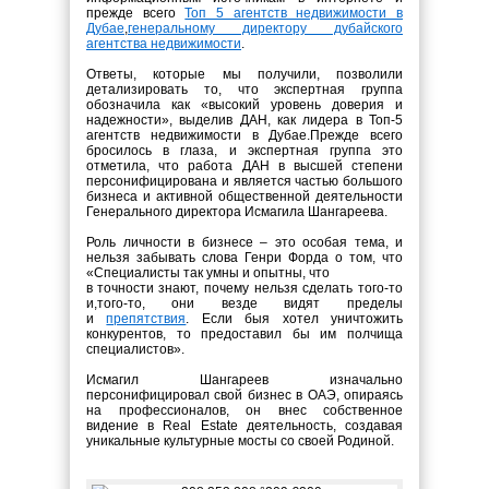
прежде всего
Топ 5 агентств недвижимости в
Дубае
,
генеральному директору дубайского
агентства недвижимости
.
Ответы, которые мы получили, позволили
детализировать то, что экспертная группа
обозначила как «высокий уровень доверия и
надежности», выделив ДАН, как лидера в Топ-5
агентств недвижимости в Дубае.Прежде всего
бросилось в глаза, и экспертная группа это
отметила, что работа ДАН в высшей степени
персонифицирована и является частью большого
бизнеса и активной общественной деятельности
Генерального директора Исмагила Шангареева.
Роль личности в бизнесе – это особая тема, и
нельзя забывать слова Генри Форда о том, что
«Специалисты так умны и опытны, что
в
точности знают, почему нельзя сделать того-то
и,того-то, они везде видят пределы
и
препятствия
. Если быя хотел уничтожить
конкурентов, то предоставил бы им полчища
специалистов».
Исмагил Шангареев изначально
персонифицировал свой бизнес в ОАЭ, опираясь
на профессионалов, он внес собственное
видение в Real Estate деятельность, создавая
уникальные культурные мосты со своей Родиной.