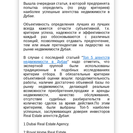
Вышла очередная статья, в которой предпринята
попытка определить (по ряду критериев)
наиболее успешные агентства недвижимости в
Дубае.
Объективность определения лучших из лучших
всегда кажется отчасти субъективной, т.к.
критерии успеха, надежности и эффективности
каждый раз обосновываются с различных
позиций, позволяющих отдавать предпочтение,
тем или иным претендентам на лидерство на
рынке недвижимости Дубая.
В случае с последней статьей "
Топ 5 агентств
недвижимости в Дубае
” надо отметить, что
экспертной группой были использованы
традиционные в подобных исследованиях
критерии отбора. В обязательные критерии
объективной оценки вошли: продолжительность
работы, наличие достаточно объемной базы по
рынку недвижимости, делающей реальные
возможности приобретения,продажи и аренды
недвижимости, качество обслуживания,
отсутствие судебных разбирательств и
количество сделок за время действия.По этим
критериям, были выбраны Топ-5 наиболее
успешных, заслуживающих доверия инвесторов
Real Estate агентств Дубая:
1.Dubai Real Estate Agency.
2.Royal Home Real Estate.