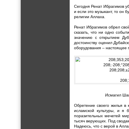
Сегодня Ренат Ибрагимов уб
и если это музыкант, то он 
религии Аллаха.
Ренат Ибрагимов обрел сво
сказать, что ни одно собы
значению с открытием Дуб
достоинству оценил Дубайску
оборудования – настоящее п
Исмагил Шан
Обретение своего жилья в 
исламской культуры, и я 
поразительных мечетей мир
тысяч верующих. Под сводам
Надеюсь, что с верой в Алла