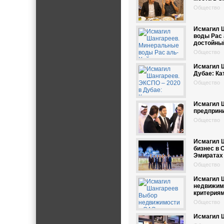
Общество
Исмагил 
воды Рас
достойны
Общество
Исмагил Ш
Дубае: Ка
Общество
Исмагил 
предприн
Общество
Исмагил 
бизнес в
Эмиратах
Общество
Исмагил 
недвижим
критерия
Общество
Исмагил 