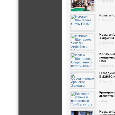
Общество
Исмагил 
Общество
Исмагил 
Амфибия 
Общество
Ислам Ша
политичес
ОАЭ
Общество
Объедине
БИЗНЕС 
Общество
Критерии 
агентств 
Город
Исмагил 