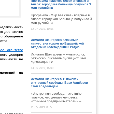
Программа «Мир без слёз» впервые в
Анапе: городская больница получила 3
млн рублей на
Программа «Мир без слёз» впервые в
Анапе: городская больница получила 3
млн рублей на
 недвижимость
12-07-2019, 10:56
то достаточно
но обращение
Исмагил Шангареев: Отзывы и
ства.
напутствия коллег по Евразийской
Академии Телевидения и Радио
кое агентство
ного доверия
Исмагил Шангареев – культуролог,
режиссер, писатель публицист, чьи
вижимости не
публикации не
14-06-2019, 15:00
дложений по
Исмагил Шангареев. В поисках
внутренней свободы: Бари Алибасов
стал владельцем
«Внутренняя свобода – это imho,
главное, что делает человека
истинным предпринимателем» –
11-05-2019, 08:53