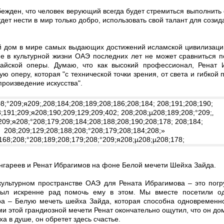
ежден, что человек верующий всегда будет стремиться выполнить
будет нести в мир только добро, использовать свой талант для сози
й дом в мире самых выдающих достижений исламской цивилизаци
тие в культурной жизни ОАЭ последних лет не может сравниться 
айской оперы. Думаю, что как высокий профессионал, Ренат 
ю оперу, которая "с технической точки зрения, от света и гибкой 
роизведение искусства".
гареев и Ренат Ибрагимов на фоне Белой мечети Шейха Зайда.
культурном пространстве ОАЭ для Рената Ибрагимова – это пог
был искренне рад помочь ему в этом. Мы вместе посетили о
а – Белую мечеть шейха Зайда, которая способна одновременно
и этой грандиозной мечети Ренат окончательно ощутил, что он до
ха в душе, он обретет здесь счастье.