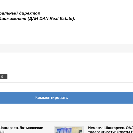
еральный директор
вижимости (ДАН-DAN Real Estate).
0
Комментировать
Шангареев. Латыповские
Исмагил Шангареев. ОАЭ
ОАЭ
толерантности: Ответы 