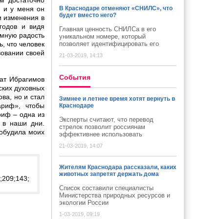
м достаточно
, и у меня он
В Краснодаре отменяют «СНИЛС», что
будет вместо него?
и изменения в
годов и видя
Главная ценность СНИЛСа в его
омную радость
уникальном номере, который
ь, что человек
позволяет идентифицировать его
вовании своей
21-03-2019, 14:13
Cобытия
нат Ибрагимов
ских духовных
ва, но и стал
Зимнее и летнее время хотят вернуть в
ариф», чтобы
Краснодаре
риф – одна из
Эксперты считают, что перевод
 в наши дни.
стрелок позволит россиянам
побудила моих
эффективнее использовать
21-03-2019, 14:07
Жителям Краснодара рассказали, каких
животных запретят держать дома
Список составили специалисты
Министерства природных ресурсов и
экологии России
1-03-2019, 09:19