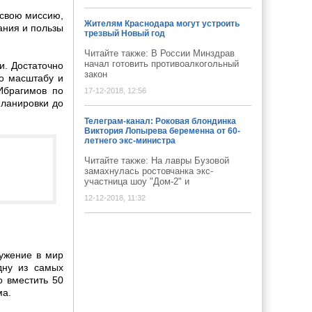
 свою миссию,
Жителям Краснодара могут устроить
дания и пользы
трезвый Новый год
Читайте также: В России Минздрав
начал готовить противоалкогольный
и. Достаточно
закон
по масштабу и
Ибрагимов по
17-12-2018, 12:56
планировки до
Телеграм-канал: Роковая блондинка
Виктория Лопырева беременна от 60-
летнего экс-министра
Читайте также: На лавры Бузовой
замахнулась ростовчанка экс-
участница шоу "Дом-2" и
12-12-2018, 11:32
ружение в мир
дну из самых
 вместить 50
ма.