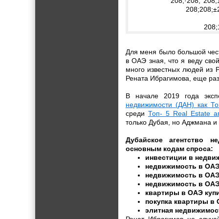
Для меня было большой чест
в ОАЭ зная, что я веду сво
много известных людей из 
Рената Ибрагимова, еще ра
В начале 2019 года эксп
недвижимости (ДАН) как То
среди
Топ- 5 Real Estate а
только Дубая, но Аджмана и
Дубайское агентство н
основным кодам спроса:
инвестиции в недви
недвижимость в ОАЭ
недвижимость в ОАЭ
недвижимость в ОАЭ
квартиры в ОАЭ купи
покупка квартиры в 
элитная недвижимос