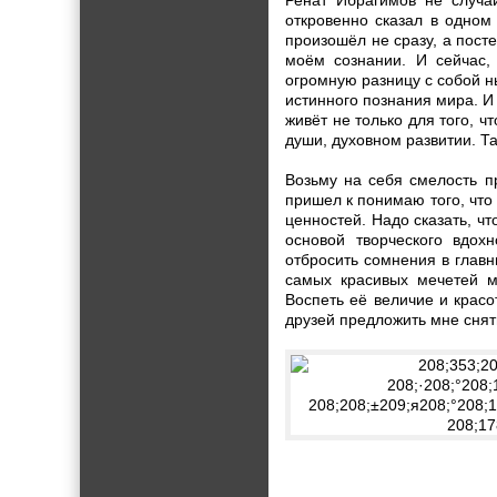
Ренат Ибрагимов не случа
откровенно сказал в одном
произошёл не сразу, а пост
моём сознании. И сейчас,
огромную разницу с собой н
истинного познания мира. И 
живёт не только для того, 
души, духовном развитии. Та
Возьму на себя смелость п
пришел к понимаю того, что
ценностей. Надо сказать, ч
основой творческого вдох
отбросить сомнения в главн
самых красивых мечетей м
Воспеть её величие и крас
друзей предложить мне снять