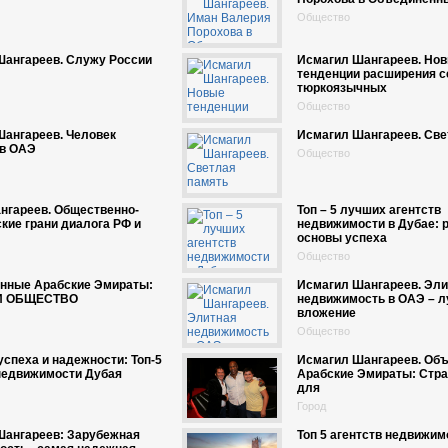
Общество
Шангареев. Служу России
Исмагил Шангареев. Но
тенденции расширения с
тюркоязычных
Общество
Шангареев. Человек
Исмагил Шангареев. Све
в ОАЭ
Общество
нгареев. Общественно-
Топ – 5 лучших агентств
кие грани диалога РФ и
недвижимости в Дубае: 
основы успеха
Общество
нные Арабские Эмираты:
Исмагил Шангареев. Эли
И ОБЩЕСТВО
недвижимость в ОАЭ – 
вложение
Общество
успеха и надежности: Топ-5
Исмагил Шангареев. Об
недвижимости Дубая
Арабские Эмираты: Стра
для
Город
Шангареев: Зарубежная
Топ 5 агентств недвижим