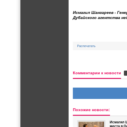
Исмагил Шангареев - Ген
Дубайского агентства нед
Распечатать
Комментарии к новости
Похожие новости:
Исмагил 
места в 