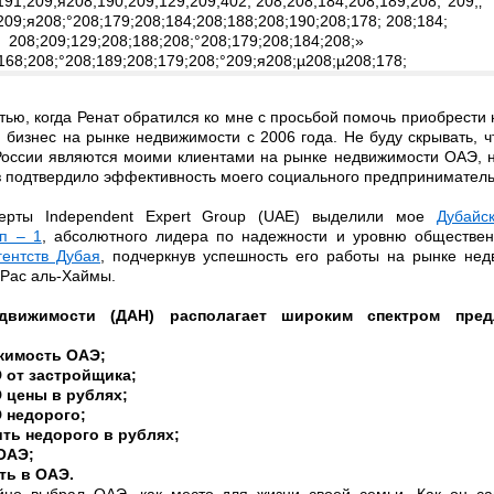
ью, когда Ренат обратился ко мне с просьбой помочь приобрести
й бизнес на рынке недвижимости с 2006 года. Не буду скрывать, ч
России являются моими клиентами на рынке недвижимости ОАЭ, 
з подтвердило эффективность моего социального предприниматель
ерты Independent Expert Group (UAE) выделили мое
Дубайс
п – 1
, абсолютного лидера по надежности и уровню обществен
гентств Дубая
, подчеркнув успешность его работы на рынке нед
 Рас аль-Хаймы.
едвижимости (ДАН) располагает широким спектром пре
жимость ОАЭ;
 от застройщика;
 цены в рублях;
 недорого;
ть недорого в рублях;
ОАЭ;
ть в ОАЭ.