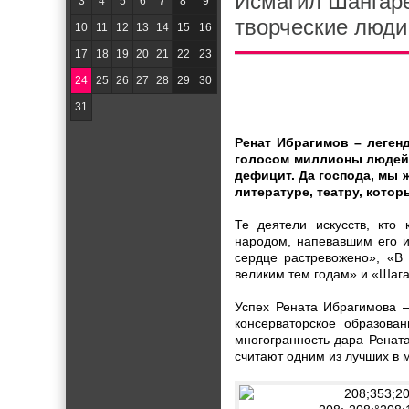
Исмагил Шангаре
3
4
5
6
7
8
9
творческие люди
10
11
12
13
14
15
16
17
18
19
20
21
22
23
24
25
26
27
28
29
30
31
Ренат Ибрагимов – леген
голосом миллионы людей, 
дефицит. Да господа, мы 
литературе, театру, кото
Те деятели искусств, кто
народом, напевавшим его и
сердце растревожено», «В
великим тем годам» и «Шага
Успех Рената Ибрагимова –
консерваторское образова
многогранность дара Ренат
считают одним из лучших в 