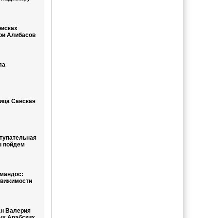
оисках
ри Алибасов
ла
ица Савская
тупательная
ы пойдем
мандос:
движимости
ан Валерия
ых Арабских