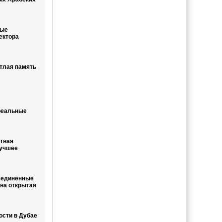
вые
ектора
тлая память
реальные
тная
лучшее
ъединенные
на открытая
ости в Дубае