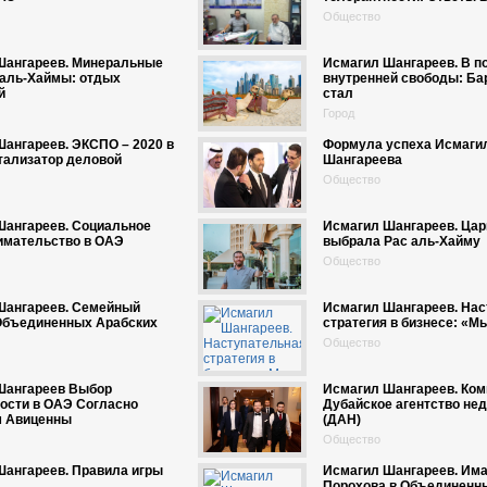
Общество
Шангареев. Минеральные
Исмагил Шангареев. В п
 аль-Хаймы: отдых
внутренней свободы: Ба
й
стал
Город
ангареев. ЭКСПО – 2020 в
Формула успеха Исмаги
тализатор деловой
Шангареева
Общество
Шангареев. Социальное
Исмагил Шангареев. Цар
имательство в ОАЭ
выбрала Рас аль-Хайму
Общество
Шангареев. Семейный
Исмагил Шангареев. Нас
 Объединенных Арабских
стратегия в бизнесе: «М
Общество
Шангареев Выбор
Исмагил Шангареев. Ком
ости в ОАЭ Согласно
Дубайское агентство не
м Авиценны
(ДАН)
Общество
Шангареев. Правила игры
Исмагил Шангареев. Им
Порохова в Объединенн