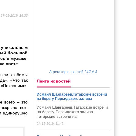
27-05-2019, 16:33
м уникальным
амый большой
сь в музыке,
на свете.
Агрегатор новостей 24СМИ
 были любимы
да», «Что так
Лента новостей
 «Поклонимся
Исмаил Шангареев.Татарские встречи
на берегу Персидского залива
е всего – это
раскрыло всю
Исмаил Шангареев.Татарские встречи
на берегу Персидского залива
ки единодушно
Татарские встречи на
24-12-2019, 11:42