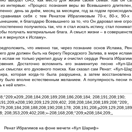
йно выбрал ОАЭ, как место для жизни своей семьи. Как он са
 из интервью: «Процесс познания веры во Всевышнего длителен
епенно: день за днём, месяц за месяцем, год за годом происходил
 сравнивая себя с тем Ренатом Ибрагимовым 70-х, 80-х, 90-х 
ынешним, я благодарю Всевышнего за то, что Он даровал мне огр
постепенно получилось так, что я стал искать истину, стал понимат
чтобы получать материальные блага. А смысл жизни – в совершенст
к я вернулся к Исламу».
редположить, что именно так, через познание основ Ислама, Ре
 его дом должен быть на берегу Персидского Залива, в мире ислам
то ислам не только укрепил душу и очистил сердце Рената Ибрагимо
новения. Достаточно вспомнить его знаменитую песню «Кул-Ш
ых смыслах его духовного поиска. Как сказал сам Ренат: «Кул-Ша
ира, которая когда-то была разрушена, а затем восстановлена
оту было вполне естественным желанием. А популярность песни 
 к ней клип».
Ренат Ибрагимов на фоне мечети «Кул Шариф»