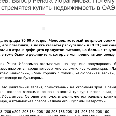
ев. Выбор Рената Ибрагимова: Почему
 стремятся купить недвижимость в ОАЭ
да эстрады 70-90-х годов. Человек, который потрясал свои
его пластинки, а позже кассеты раскупались в СССР, как с
жили в стране дефицита продуктов питания, но больше тянули
рые тоже были в дефиците и, которые мы предпочитали всему 
 как Ренат Ибрагимов оказывались на вершине популярности
звестные хиты, среди которых мне запомнились композиции: «Ла
 краю магнолий», «Мне хорошо с тобой», «Влюбленная весна»,
ет солнце по бульварам».
 это уникальный талант, помноженный на огромный труд. Прежд
ние, которое заложило основы высокой культуры исполнения, 
а Ибрагимова. Сегодня его голос итальянские театральные крити
мире, а итальянская пресса назвала его «Русским Паваротти».