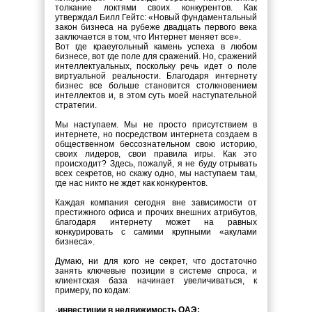
толкание локтями своих конкурентов. Как
утверждал Билл Гейтс: «Новый фундаментальный
закон бизнеса на рубеже двадцать первого века
заключается в том, что Интернет меняет все».
Вот где краеугольный камень успеха в любом
бизнесе, вот где поле для сражений. Но, сражений
интеллектуальных, поскольку речь идет о поле
виртуальной реальности. Благодаря интернету
бизнес все больше становится столкновением
интеллектов и, в этом суть моей наступательной
стратегии.
Мы наступаем. Мы не просто присутствием в
интернете, но посредством интернета создаем в
общественном бессознательном свою историю,
своих лидеров, свои правила игры. Как это
происходит? Здесь, пожалуй, я не буду отрывать
всех секретов, но скажу одно, мы наступаем там,
где нас никто не ждет как конкурентов.
Каждая компания сегодня вне зависимости от
престижного офиса и прочих внешних атрибутов,
благодаря интернету может на равных
конкурировать с самими крупными «акулами
бизнеса».
Думаю, ни для кого не секрет, что достаточно
занять ключевые позиции в системе спроса, и
клиентская база начинает увеличиваться, к
примеру, по кодам:
·
инвестиции в недвижимость ОАЭ;