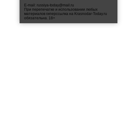
E-mail:
russiya-today@mail.ru
При перепечатке и использовании любых
материалов гиперссылка на Krasnodar-Today.ru
обязательна. 18+