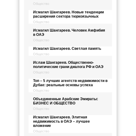
Общество
Исмагил Шангареев. Новые тенденции
расширения сектора тюркоязычных
Общество
Исмагил Шангареев. Человек Амфибия
в ОАЭ
Общество
Исмагил Шангареев. Светлая память
Общество
Ислам Шангареев. Общественно-
политические грани диалога РФ и ОАЭ
Общество
Топ – 5 лучших агентств недвижимости в
Дубае: реальные основы успеха
Общество
Объединенные Арабские Эмираты:
БИЗНЕС И ОБЩЕСТВО
Общество
Исмагил Шангареев. Элитная
недвижимость в ОАЭ – лучшее
вложение
Общество