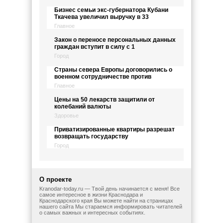
Бизнес семьи экс-губернатора Кубани
Ткачева увеличил выручку в 33
Главное
Закон о переносе персональных данных
граждан вступит в силу с 1
Город
Страны севера Европы договорились о
военном сотрудничестве против
Главное
Цены на 50 лекарств защитили от
колебаний валюты
Здоровье
Приватизированные квартиры разрешат
возвращать государству
Город
О проекте
Kranodar-today.ru — Твой день начинается с меня! Все
самое интересное в жизни Краснодара и
Краснодарского края Вы можете найти на страницах
нашего сайта Мы стараемся информировать читателей
о самых важных и интересных событиях.