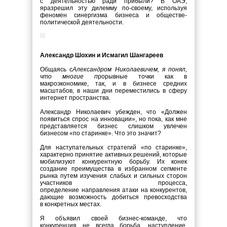
с деятельностью ради прибыли? В ОАЭ,
яразрешил эту дилемму по-своему, используя
феномен синергизма бизнеса и обществе-
политической деятельности.
Александр Шохин и Исмагил Шангареев
Общаясь с
Александром Николаевичем, я понял,
что многие п
рорывные точки как в
макроэкономике, так, и в бизнесе средних
масштабов, в наши дни переместились в сферу
интернет пространства.
Александр Николаевич убежден, что «Должен
появиться спрос на инновации», но пока, как мне
представляется бизнес слишком увлечен
бизнесом «по старинке». Что это значит?
Для наступательных стратегий «по старинке»,
характерно принятие активных решений, которые
мобилизуют конкурентную борьбу. Их конек
создание преимущества в избранном сегменте
рынка путем изучения слабых и сильных сторон
участников процесса,
определение направления атаки на конкурентов,
дающие возможность добиться превосходства
в конкретных местах.
Я объявил своей бизнес-команде, что
конкуренция не всегда борьба, наступление,