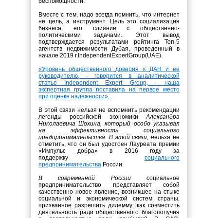
беспомощности.
Вместе с тем, надо всегда помнить, что интернет
не цель, а инструмент. Цель это социализация
бизнеса, его слияние с общественно-
политическими задачами. Этот вывод
подтверждается результатами рейтинга Топ-5
агентств недвижимости Дубая, проведенный в
начале 2019 г.IndependentExpertGroup(UAE).
«Уровень общественного доверия к ДАН и ее
руководителю, - говорится в аналитической
статье Independent Expert Group, - наша
экспертная группа поставила на первое место
при оценке надежности».
В этой связи нельзя не вспомнить рекомендации
легенды российской экономики
Александра
Николаевича Шохина, который особо указывал
на эффективность социального
предпринимательства. В этой связи, н
ельзя не
отметить, что он был удостоен Лауреата премии
«Импульс добра» в 2016 году за
поддержку
социального
предпринимательства
России
.
В современной России с
оциальное
предпринимательство представляет собой
качественно новое явление, возникшее на стыке
социальной и экономической систем страны,
призванное разрешить дилемму: как совместить
деятельность ради общественного благополучия