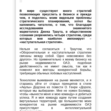
В мире существуют много стратегий
позволяющих преуспеть в бизнесе и прежде
чем, я поделюсь моим виденьем проблемы
стратегического планирования, хотел бы
напомнить читателю, о том, что благодаря
исследованиям знаменитого
маркетолога Джека Траута, в общественном
сознании укоренились четыре стратегии, среди
которых мне наиболее импонирует –
«наступательная стратегия».
Нельзя не согласиться с Траутом, что
«Оборонительная и наступательная стратегии
связаны между собой. Одно невозможно без
другого». Но применительно к моему бизнесу на
рынке недвижимости ОАЭ, подобная
двойственность не имеет смысла, так как я
поменял все векторы конкурентной борьбы,
требующие обычных лобовых наступлений.
Технологии выживания на рынке меняются, и я
стараюсь уйти от старых принципов в стиле
«Акулы» Додсона из повести О. Генри «Дороги,
которые мы выбираем». Мне не нужен Боливар,
чтобы «вынести меня и мою команду» и добиться
успеха. Я и моя команда идем путем создания
виртуальных территорий, где большинство моих
конкурентов на рынке недвижимости ОАЭ
присутствуют в интеллектуальной