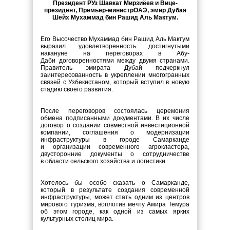
Президент РУз Шавкат Мирзиёев и Вице-
президент, Премьер-министр
ОАЭ, эмир Дубая
Шейх Мухаммад бин Рашид Аль Мактум.
Его Высочество
Мухаммад бин Рашид Аль Мактум
выразил
удовлетворенность достигнутыми
накануне на
переговорах в
Абу-
Даби
договоренностями между двумя странами.
Правитель эмирата Дубай подчеркнул
заинтересованность в
укреплении многогранных
связей с
Узбекистаном, который вступил в
новую
стадию своего развития.
После переговоров состоялась церемония
обмена подписанными документами. В
их
числе
договор о
создании совместной инвестиционной
компании, соглашения о
модернизации
инфраструктуры в
городе Самарканде
и
организации современного агрокластера,
двусторонние документы о
сотрудничестве
в
области сельского хозяйства и
логистики.
Хотелось бы особо сказать о Самарканде,
который в результате создания современной
инфраструктуры, может стать одним из центров
мирового туризма, воплотив мечту Амира Темура
об этом городе, как одной из самых ярких
культурных столиц мира.