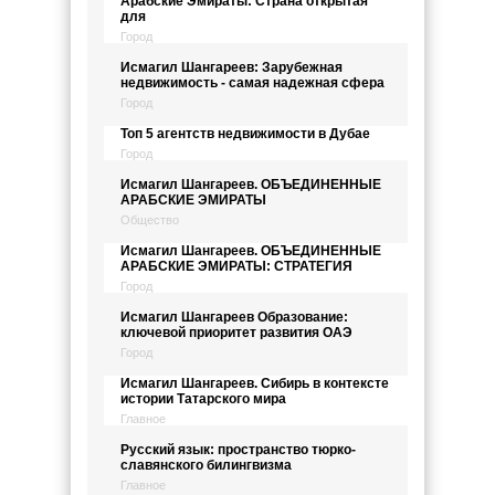
Арабские Эмираты: Страна открытая
для
Город
Исмагил Шангареев: Зарубежная
недвижимость - самая надежная сфера
Город
Топ 5 агентств недвижимости в Дубае
Город
Исмагил Шангареев. ОБЪЕДИНЕННЫЕ
АРАБСКИЕ ЭМИРАТЫ
Общество
Исмагил Шангареев. ОБЪЕДИНЕННЫЕ
АРАБСКИЕ ЭМИРАТЫ: СТРАТЕГИЯ
Город
Исмагил Шангареев Образование:
ключевой приоритет развития ОАЭ
Город
Исмагил Шангареев. Сибирь в контексте
истории Татарского мира
Главное
Русский язык: пространство тюрко-
славянского билингвизма
Главное