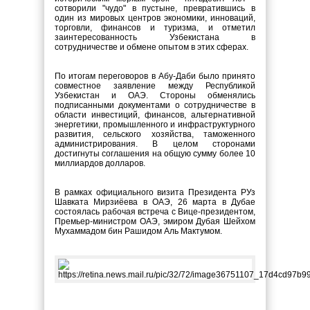
сотворили "чудо" в пустыне, превратившись в
один из мировых центров экономики, инноваций,
торговли, финансов и туризма, и отметил
заинтересованность Узбекистана в
сотрудничестве и обмене опытом в этих сферах.
По итогам переговоров в Абу-Даби было принято
совместное заявление между Республикой
Узбекистан и ОАЭ. Стороны обменялись
подписанными документами о сотрудничестве в
области инвестиций, финансов, альтернативной
энергетики, промышленного и инфраструктурного
развития, сельского хозяйства, таможенного
администрирования. В целом сторонами
достигнуты соглашения на общую сумму более 10
миллиардов долларов.
В рамках официального визита Президента РУз
Шавката Мирзиёева в ОАЭ, 26 марта в Дубае
состоялась рабочая встреча с
Вице-президентом,
Премьер-министром
ОАЭ, эмиром Дубая Шейхом
Мухаммадом бин Рашидом Аль Мактумом.