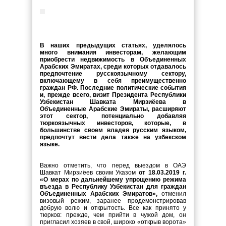
В наших предыдущих статьях, уделялось
много внимания инвесторам, желающим
приобрести недвижимость в Объединенных
Арабских Эмиратах, среди которых отдавалось
предпочтение русскоязычному сектору,
включающему в себя преимущественно
граждан РФ. Последние политические события
и, прежде всего, визит Президента Республики
Узбекистан Шавката Мирзиёева в
Объединенные Арабские Эмираты, расширяют
этот сектор, потенциально добавляя
тюркоязычных инвесторов, которые, в
большинстве своем владея русским языком,
предпочтут вести дела также на узбекском
языке.
Важно отметить, что перед выездом в ОАЭ
Шавкат Мирзиёев своим Указом
от
18.03.2019 г.
«О мерах по дальнейшему упрощению режима
въезда в Республику Узбекистан для граждан
Объединенных Арабских Эмиратов»,
отменил
визовый режим, заранее продемонстрировав
добрую волю и открытость. Все как принято у
тюрков: прежде, чем прийти в чужой дом, он
пригласил хозяев в свой, широко «открыв ворота»