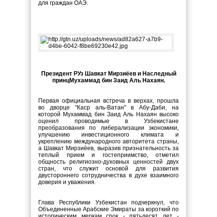
для граждан ОАЭ.
Президент РУз Шавкат Мирзиёев и Наследный
принц
Мухаммад бин Заид Аль Нахаян.
Первая официальная встреча в верхах, прошла
во дворце "Каср аль-Ватан" в Абу-Даби, на
которой
Мухаммад бин Заид Аль Нахаян высоко
оценил проводимые в Узбекистане
преобразования по либерализации экономики,
улучшению инвестиционного климата и
укреплению международного авторитета страны,
а Шавкат Мирзиёев, выразив признательность за
теплый прием и гостеприимство, отметил
общность религиозно-духовных ценностей двух
стран, что служит основой для развития
двустороннего сотрудничества в духе взаимного
доверия и уважения.
Глава Республики Узбекистан подчеркнул, что
Объединенные Арабские Эмираты за короткий по
историческим меркам срок - пятьдесят лет -