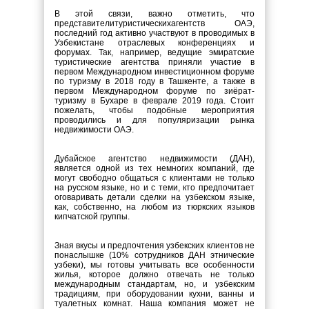
В этой связи, важно отметить, что
представители
туристических
агентств ОАЭ,
последний год активно участвуют в проводимых в
Узбекистане отраслевых конференциях и
форумах. Так, например, ведущие эмиратские
туристические агентства приняли участие в
первом Международном инвестиционном форуме
по туризму в 2018 году в Ташкенте, а также в
первом Международном форуме по зиёрат-
туризму в Бухаре в феврале 2019 года. Стоит
пожелать, чтобы подобные мероприятия
проводились и для популяризации рынка
недвижимости ОАЭ.
Дубайское агентство недвижимости (ДАН),
является одной из тех немногих компаний, где
могут свободно общаться с клиентами не только
на русском языке, но и с теми, кто предпочитает
оговаривать детали сделки на узбекском языке,
как, собственно, на любом из тюркских языков
кипчатской группы.
Зная вкусы и предпочтения узбекских клиентов не
понаслышке (10% сотрудников ДАН этнические
узбеки), мы готовы учитывать все особенности
жилья, которое должно отвечать не только
международным стандартам, но, и узбекским
традициям, при оборудовании кухни, ванны и
туалетных комнат. Наша компания может не