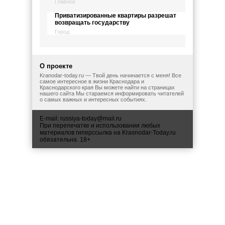
Главное
Приватизированные квартиры разрешат
возвращать государству
Город
О проекте
Kranodar-today.ru — Твой день начинается с меня! Все
самое интересное в жизни Краснодара и
Краснодарского края Вы можете найти на страницах
нашего сайта Мы стараемся информировать читателей
о самых важных и интересных событиях.
E-mail:
russiya-today@mail.ru
При перепечатке и использовании любых
материалов гиперссылка на Krasnodar-Today.ru
обязательна. 18+