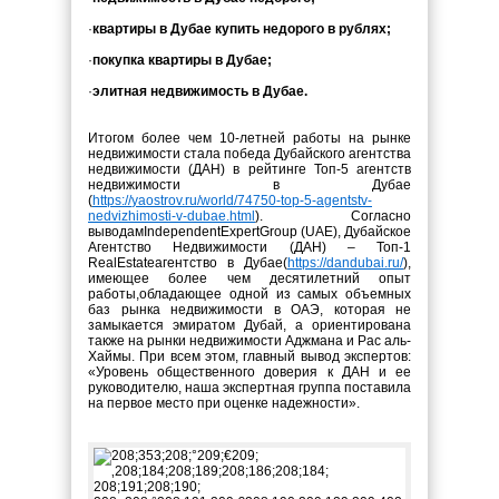
·
квартиры в Дубае купить недорого в рублях;
·
покупка квартиры в Дубае;
·
элитная недвижимость в Дубае.
Итогом более чем 10-летней работы на рынке
недвижимости стала победа Дубайского агентства
недвижимости (ДАН) в рейтинге Топ-5 агентств
недвижимости в Дубае
(
https
://
yaostrov
.
ru
/
world
/74750-
top
-5-
agentstv
-
nedvizhimosti
-
v
-
dubae
.
html
). Согласно
выводам
Independent
Expert
Group
(
UAE
), Дубайское
Агентство Недвижимости (ДАН) – Топ-1
Real
Estate
агентство в Дубае
(
https
://
dandubai
.
ru
/
)
,
имеющее более чем десятилетний опыт
работы,
обладающее одной из самых объемных
баз рынка недвижимости в ОАЭ, которая не
замыкается эмиратом Дубай, а ориентирована
также на рынки недвижимости Аджмана и Рас аль-
Хаймы. При всем этом, главный вывод экспертов:
«Уровень общественного доверия к ДАН и ее
руководителю, наша экспертная группа поставила
на первое место при оценке надежности».