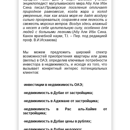
энциклопедист мусульманского мира Абу Али Ибн
Сина писал:
Приморские поселения отличает
природное равновесие, когда жара и холод
умеренные, так как влага моря не даёт воздуху
сильно прогреваться, сохраняя в нем легкость и
свежесть морских ветров. Воздух здесь влажный
и несет в себе целительную силу, особенно для
людей с больными легкими
.
(Абу Али Ибн Сина.
Канон врачебной науки, Т.
I
. – Пер. под редакцией
проф. В.И.Исхакова)
Мы можем предложить широкий спектр
возможностей приобретения квартиры или дома
(виллы) в ОАЭ, определив ключевые потребности
инвестора в недвижимость, и исходя из того, что
вызывает конкретный интерес потенциальных
клиентов:
·
инвестиции в недвижимость ОАЭ;
·
недвижимость в Дубае от застройщика;
·
недвижимость в Аджмане от застройщика;
·
недвижимость в Рас аль-Хайме от
застройщика;
·
недвижимость в Дубае цены в рублях;
·
недвижимость в Дубае недорого;