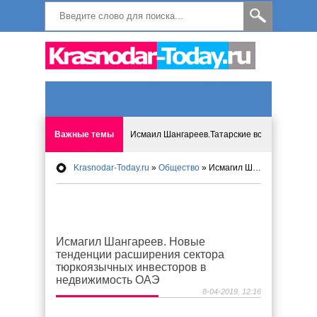
Важные темы
Исмаил Шангареев.Татарские встречи на бере
Krasnodar-Today.ru
»
Общество
» Исмагил Шангареев. Новые тенденции расширения сектора тюркоязычных инвесторов в недвижимость ОАЭ
Программа «Мир без слёз» впервые в Анапе: 
Исмагил Шангареев: Отзывы и напутствия ко
Исмагил Шангареев. Новые
Исмагил Шангареев. В поисках внутренней с
тенденции расширения сектора
тюркоязычных инвесторов в
В Краснодаре отменяют «СНИЛС», что будет 
недвижимость ОАЭ
8-04-2019, 12:16