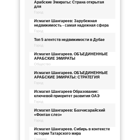
Арабские Эмираты: Страна открытая
для
Город
Исмагил Шангареев: Зарубежная
недвижимость - самая надежная сфера
Город
Топ 5 агентств недвижимости в Дубае
Город
Исмагил Шангареев. ОБЪЕДИНЕННЫЕ
АРАБСКИЕ ЭМИРАТЫ
Общество
Исмагил Шангареев. ОБЪЕДИНЕННЫЕ
АРАБСКИЕ ЭМИРАТЫ: СТРАТЕГИЯ
Город
Исмагил Шангареев Образование:
ключевой приоритет развития ОАЭ
Город
Исмагил Шангареев: Бахчисарайский
«Фонтан слез»
Город
Исмагил Шангареев. Сибирь в контексте
истории Татарского мира
Главное