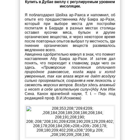
Купить в Дубае виллу с регулируемым уровнем
инсоляции.
Я поблагодарил Шейха ар-Раиса и напомнил, об
опыте его предшественника Абу Бакра ар-Рази,
который при выборе места для постройки
госпиталя в Багдаде в разных местах столицы
оставил кусочки мяса, бульон и другие
органические вещества, и через некоторое время
после повторных опытов выбрал ту местность, где
гниение органических веществ развивалось
медленнее всего.
Авиценна одобрительно кивнул в знак, что помнит
наставления Абу Бакра ар-Рази. И затем дал
понять, что переходит к главному, ради чего он
здесь. «
Приморские поселения отличает
природное равновесие, когда жара и холод
умеренные, так как влага моря не даёт воздуху
сильно прогреваться, сохраняя в нем легкость и
свежесть морских ветров. Воздух здесь влажный
и несет в себе целительную силу»
(Абу Али Ибн
Сина. Канон врачебной науки, Т. I. – Пер. под
редакцией проф. В.И.Исхакова)