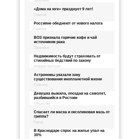
Здоровье
«Дома на юге» празднует 9 лет!
Главное
Россияне обеднеют от нового налога
Главное
ВОЗ признала горячие кофе и чай
источником рака
Здоровье
Недвижимость будут страховать от
стихийных бедствий по закону
Инфраструктура
Астрономы указали зону
существования инопланетной жизни
События
Девушка выжила, опоздав на самолет,
разбившийся в Ростове
Общество
Спасает ли маска и оксолиновая мазь от
гриппа?
Город
В Краснодаре спрос на жилье упал на
30%