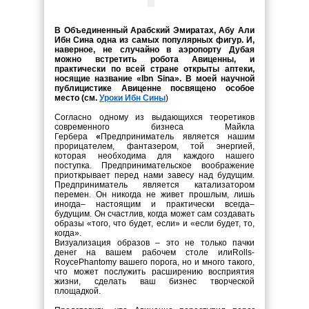
В Объединенный Арабский Эмиратах, Абу Али
Ибн Сина одна из самых популярных фигур. И,
наверное, не случайно в аэропорту Дубая
можно встретить робота Авиценны, и
практически по всей стране открыты аптеки,
носящие название «Ibn Sina». В моей научной
публицистике Авиценне посвящено особое
место (см.
Уроки Ибн Сины
)
Согласно одному из выдающихся теоретиков
современного бизнеса Майкла
Гербера
«
Предприниматель является нашим
прорицателем, фантазером, той энергией,
которая необходима для каждого нашего
поступка. Предпринимательское воображение
приоткрывает перед нами завесу над будущим.
Предприниматель является катализатором
перемен. Он никогда не живет прошлым, лишь
иногда– настоящим и практически всегда–
будущим. Он счастлив, когда может сам создавать
образы «того, что будет, если» и «если будет, то,
когда».
Визуализация образов – это не только пачки
денег на вашем рабочем столе илиRolls-
RoycePhantomу вашего порога, но и много такого,
что может послужить расширению восприятия
жизни, сделать ваш бизнес творческой
площадкой.