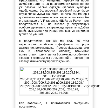
Представить, что Авиценна переступил порог
Дубайского агентства недвижимости (ДАН) не так
уж сложно. Белые одежды (человек культуры
Адаб), чалма, безупречный арабский язык (язык
науки эпохи Мусульманского Ренессанса), манеры
достойного человека – все характеризовало бы
его как нашего VIP клиента. «Шейх ар-Раис» - мог
представится он, не вызвав у окружающих
особого удивления, в стране, где правитель Дубая
Шейх Мухаммед Ибн Рашид Аль Мактум свободно
гуляет по улицам.
Я представляю, как бы мы сели за стол
переговоров, арабский кофе,финики из рода
аджива (их рекомендовал Пророк Мухаммад, мир
ему и благословение Аллаха), взаимные
приветствия, принятые на Востоке, но особенно у
тюрков, к которым мы с Авиценной относимся по
своему этническому происхождению.
Как положено, я приготовился выслушать
посетителя.