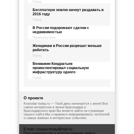
Город
Бесплатную землю начнут раздавать в
2016 году
Город
В России подорожают сделки с
недвижимостью
Происшествия
Женщинам в России разрешат меньше
работать
Город
Вениамин Кондратьев
проинспектировал социальную
инфраструктуру одного
Город
О проекте
Kranodar-today.ru — Твой день начинается с меня! Все
самое интересное в жизни Краснодара и
Краснодарского края Вы можете найти на страницах
нашего сайта Мы стараемся информировать читателей
о самых важных и интересных событиях.
E-mail:
russiya-today@mail.ru
При перепечатке и использовании любых