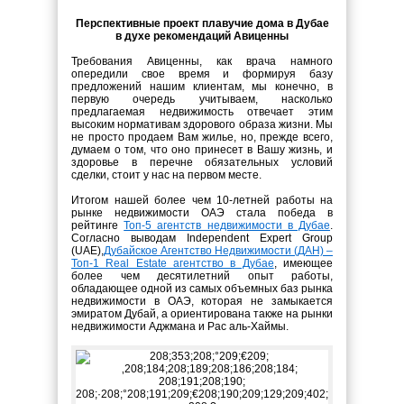
Перспективные проект плавучие дома в Дубае
в духе рекомендаций Авиценны
Требования Авиценны, как врача намного
опередили свое время и формируя базу
предложений нашим клиентам, мы конечно, в
первую очередь учитываем, насколько
предлагаемая недвижимость отвечает этим
высоким нормативам здорового образа жизни. Мы
не просто продаем Вам жилье, но, прежде всего,
думаем о том, что оно принесет в Вашу жизнь, и
здоровье в перечне обязательных условий
сделки, стоит у нас на первом месте.
Итогом нашей более чем 10-летней работы на
рынке недвижимости ОАЭ стала победа в
рейтинге
Топ-5 агентств недвижимости в Дубае
.
Согласно выводам Independent Expert Group
(UAE),
Дубайское Агентство Недвижимости (ДАН) –
Топ-1 Real Estate агентство в Дубае
, имеющее
более чем десятилетний опыт работы,
обладающее одной из самых объемных баз рынка
недвижимости в ОАЭ, которая не замыкается
эмиратом Дубай, а ориентирована также на рынки
недвижимости Аджмана и Рас аль-Хаймы.