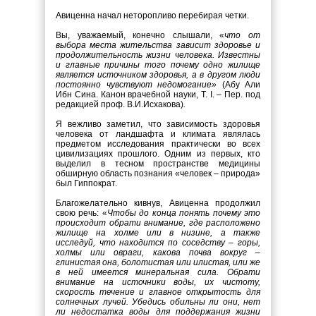
Авиценна начал неторопливо перебирая четки.
Вы, уважаемый, конечно слышали, «
что от
выбора места жительства зависит здоровье и
продолжительность жизни человека. Известны
и главные причины того почему одно жилище
является источником здоровья, а в другом люди
постоянно чувствуют недомогание»
(Абу Али
Ибн Сина. Канон врачебной науки, Т. I. – Пер. под
редакцией проф. В.И.Исхакова)
.
Я вежливо заметил, что зависимость здоровья
человека от ландшафта и климата являлась
предметом исследования практически во всех
цивилизациях прошлого. Одним из первых, кто
выделил в тесном пространстве медицины
обширную область познания «человек – природа»
был Гиппократ.
Благожелательно кивнув, Авиценна продолжил
свою речь: «
Чтобы до конца понять почему это
происходит обрати внимание, где расположено
жилище на холме или в низине, а также
исследуй, что находится по соседству – горы,
холмы или овраги, какова почва вокруг –
глинистая она, болотистая или илистая, или же
в ней имеется минеральная сила. Обрати
внимание на источники воды, их чистоту,
скорость течение и главное открытость для
солнечных лучей. Убедись обильны ли они, нет
ли недостатка воды для поддержания жизни