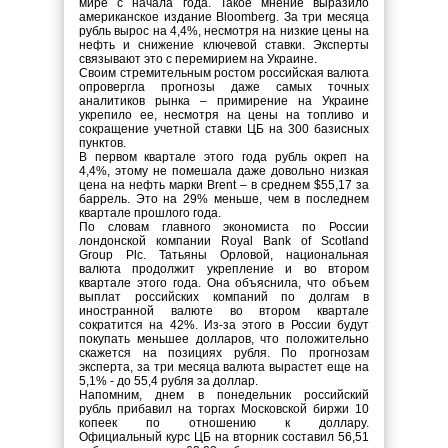
мире с начала года. Такое мнение выразило
американское издание Bloomberg. За три месяца
рубль вырос на 4,4%, несмотря на низкие цены на
нефть и снижение ключевой ставки. Эксперты
связывают это с перемирием на Украине.
Своим стремительным ростом российская валюта
опровергла прогнозы даже самых точных
аналитиков рынка – примирение на Украине
укрепило ее, несмотря на цены на топливо и
сокращение учетной ставки ЦБ на 300 базисных
пунктов.
В первом квартале этого года рубль окреп на
4,4%, этому не помешала даже довольно низкая
цена на нефть марки Brent – в среднем $55,17 за
баррель. Это на 29% меньше, чем в последнем
квартале прошлого года.
По словам главного экономиста по России
лондонской компании Royal Bank of Scotland
Group Plc. Татьяны Орловой, национальная
валюта продолжит укрепление и во втором
квартале этого года. Она объяснила, что объем
выплат российских компаний по долгам в
иностранной валюте во втором квартале
сократится на 42%. Из-за этого в России будут
покупать меньшее долларов, что положительно
скажется на позициях рубля. По прогнозам
эксперта, за три месяца валюта вырастет еще на
5,1% - до 55,4 рубля за доллар.
Напомним, днем в понедельник российский
рубль прибавил на торгах Московской биржи 10
копеек по отношению к доллару.
Официальный курс ЦБ на вторник составил 56,51