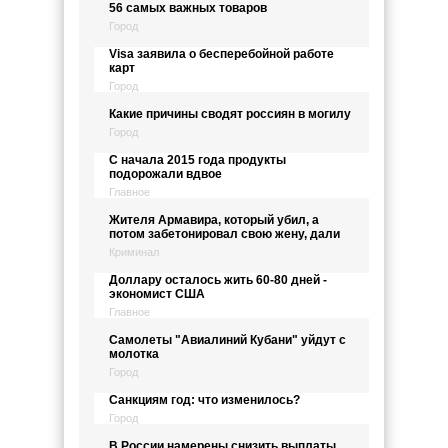
56 самых важных товаров
Город
Visa заявила о бесперебойной работе
карт
Город
Какие причины сводят россиян в могилу
Город
С начала 2015 года продукты
подорожали вдвое
Главное
Жителя Армавира, который убил, а
потом забетонировал свою жену, дали
Криминал
Доллару осталось жить 60-80 дней -
экономист США
Главное
Самолеты "Авиалиний Кубани" уйдут с
молотка
Город
Санкциям год: что изменилось?
Город
В России намерены снизить выплаты