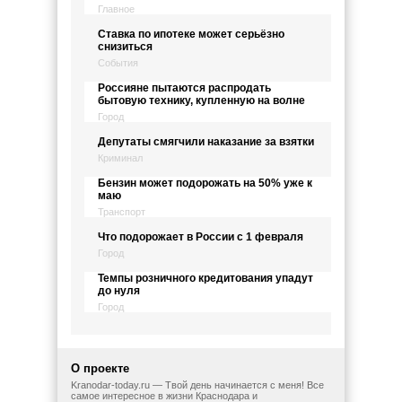
Главное
Ставка по ипотеке может серьёзно
снизиться
События
Россияне пытаются распродать
бытовую технику, купленную на волне
Город
Депутаты смягчили наказание за взятки
Криминал
Бензин может подорожать на 50% уже к
маю
Транспорт
Что подорожает в России с 1 февраля
Город
Темпы розничного кредитования упадут
до нуля
Город
О проекте
Kranodar-today.ru — Твой день начинается с меня! Все
самое интересное в жизни Краснодара и