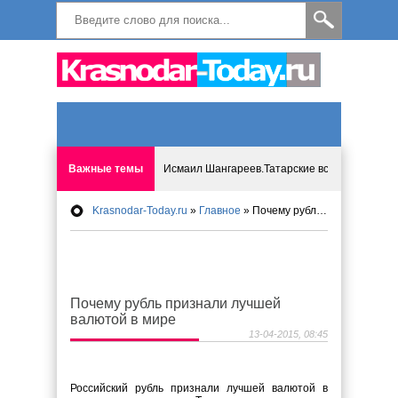
Важные темы
Исмаил Шангареев.Татарские встречи на бере
Krasnodar-Today.ru
»
Главное
» Почему рубль признали лучшей валютой в мире
Программа «Мир без слёз» впервые в Анапе: 
Исмагил Шангареев: Отзывы и напутствия ко
Почему рубль признали лучшей
Исмагил Шангареев. В поисках внутренней с
валютой в мире
13-04-2015, 08:45
В Краснодаре отменяют «СНИЛС», что будет 
Российский рубль признали лучшей валютой в