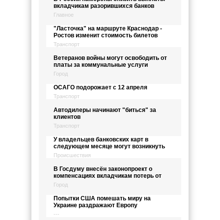
вкладчикам разорившихся банков
Главное
"Ласточка" на маршруте Краснодар -
Ростов изменит стоимость билетов
Транспорт
Ветеранов войны могут освободить от
платы за коммунальные услуги
Город
ОСАГО подорожает с 12 апреля
Транспорт
Автодилеры начинают "биться" за
клиентов
Транспорт
У владельцев банковских карт в
следующем месяце могут возникнуть
Происшествия
В Госдуму внесён законопроект о
компенсациях вкладчикам потерь от
Город
Попытки США помешать миру на
Украине раздражают Европу
---