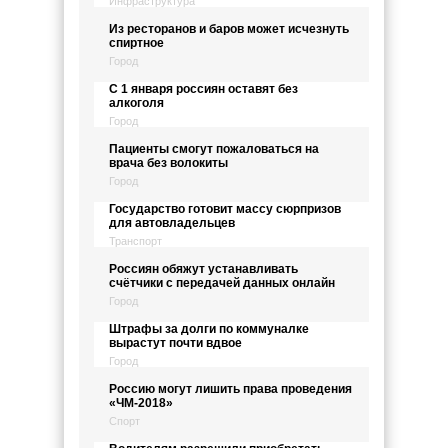
Инфраструктура
Из ресторанов и баров может исчезнуть
спиртное
Город
С 1 января россиян оставят без
алкоголя
Город
Пациенты смогут пожаловаться на
врача без волокиты
Город
Государство готовит массу сюрпризов
для автовладельцев
Транспорт
Россиян обяжут устанавливать
счётчики с передачей данных онлайн
Город
Штрафы за долги по коммуналке
вырастут почти вдвое
Город
Россию могут лишить права проведения
«ЧМ-2018»
Спорт