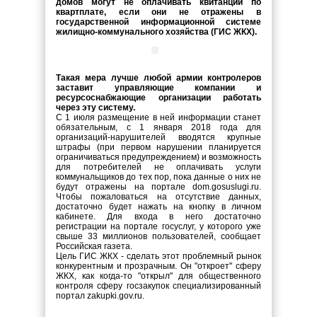
домов могут не оплачивать квитанции по
квартплате, если они не отражены в
государственной информационной системе
жилищно-коммунального хозяйства (ГИС ЖКХ).
Такая мера лучше любой армии контролеров
заставит управляющие компании и
ресурсоснабжающие организации работать
через эту систему.
С 1 июля размещение в ней информации станет
обязательным, с 1 января 2018 года для
организаций-нарушителей вводятся крупные
штрафы (при первом нарушении планируется
ограничиваться предупреждением) и возможность
для потребителей не оплачивать услуги
коммунальщиков до тех пор, пока данные о них не
будут отражены на портале dom.gosuslugi.ru.
Чтобы пожаловаться на отсутствие данных,
достаточно будет нажать на кнопку в личном
кабинете. Для входа в него достаточно
регистрации на портале госуслуг, у которого уже
свыше 33 миллионов пользователей, сообщает
Российская газета.
Цель ГИС ЖКХ - сделать этот проблемный рынок
конкурентным и прозрачным. Он "откроет" сферу
ЖКХ, как когда-то "открыл" для общественного
контроля сферу госзакупок специализированный
портал zakupki.gov.ru.