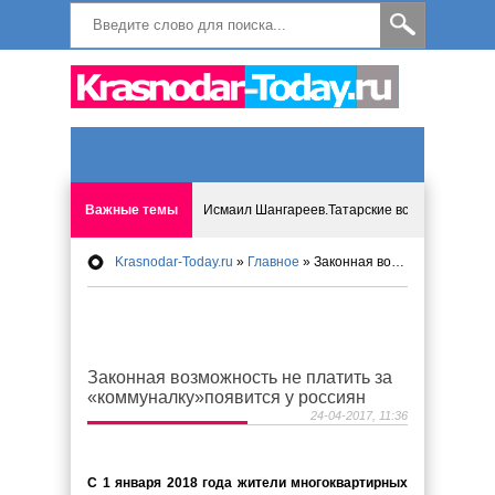
Важные темы
Исмаил Шангареев.Татарские встречи на бере
Krasnodar-Today.ru
»
Главное
» Законная возможность не платить за «коммуналку»появится у россиян
Программа «Мир без слёз» впервые в Анапе: 
Исмагил Шангареев: Отзывы и напутствия ко
Законная возможность не платить за
Исмагил Шангареев. В поисках внутренней с
«коммуналку»появится у россиян
24-04-2017, 11:36
В Краснодаре отменяют «СНИЛС», что будет 
С 1 января 2018 года жители многоквартирных