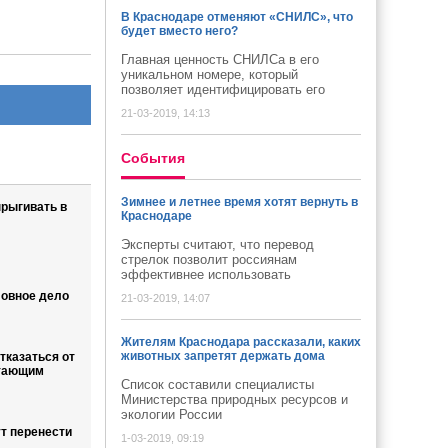
В Краснодаре отменяют «СНИЛС», что
будет вместо него?
Главная ценность СНИЛСа в его
уникальном номере, который
позволяет идентифицировать его
21-03-2019, 14:13
Cобытия
Зимнее и летнее время хотят вернуть в
прыгивать в
Краснодаре
Эксперты считают, что перевод
стрелок позволит россиянам
эффективнее использовать
овное дело
21-03-2019, 14:07
Жителям Краснодара рассказали, каких
животных запретят держать дома
тказаться от
отающим
Список составили специалисты
Министерства природных ресурсов и
экологии России
ут перенести
1-03-2019, 09:19