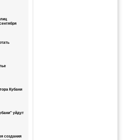
улиц
 сентября
отать
лье
тора Кубани
бани" уйдут
я создания