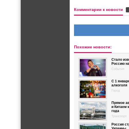
Комментарии к новости
Похожие новости:
Стало изв
Россию н
События
С 1 январ
алкоголя
Город
Прямое а
и Китаем 
года
Транспорт
Россия ст
Украины