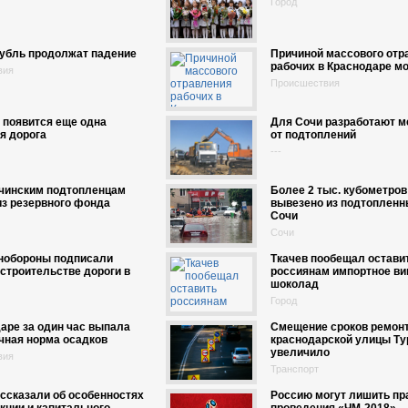
Город
рубль продолжат падение
Причиной массового отр
рабочих в Краснодаре мо
вия
Происшествия
 появится еще одна
Для Сочи разработают 
я дорога
от подтоплений
---
очинским подтопленцам
Более 2 тыс. кубометров
з резервного фонда
вывезено из подтопленн
Сочи
Сочи
нобороны подписали
Ткачев пообещал остави
 строительстве дороги в
россиянам импортное ви
шоколад
Город
аре за один час выпала
Смещение сроков ремон
чная норма осадков
краснодарской улицы Ту
увеличило
вия
Транспорт
ссказали об особенностях
Россию могут лишить пр