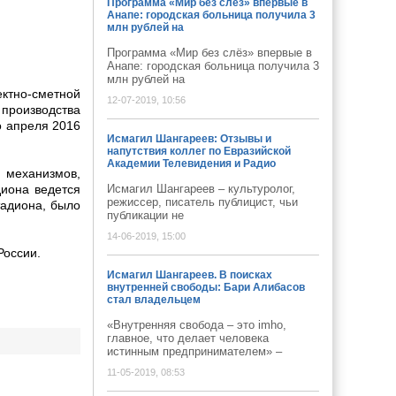
Программа «Мир без слёз» впервые в
Анапе: городская больница получила 3
млн рублей на
Программа «Мир без слёз» впервые в
Анапе: городская больница получила 3
млн рублей на
ктно-сметной
12-07-2019, 10:56
 производства
о апреля 2016
Исмагил Шангареев: Отзывы и
напутствия коллег по Евразийской
Академии Телевидения и Радио
механизмов,
диона ведется
Исмагил Шангареев – культуролог,
режиссер, писатель публицист, чьи
тадиона, было
публикации не
14-06-2019, 15:00
России.
Исмагил Шангареев. В поисках
внутренней свободы: Бари Алибасов
стал владельцем
«Внутренняя свобода – это imho,
главное, что делает человека
истинным предпринимателем» –
11-05-2019, 08:53