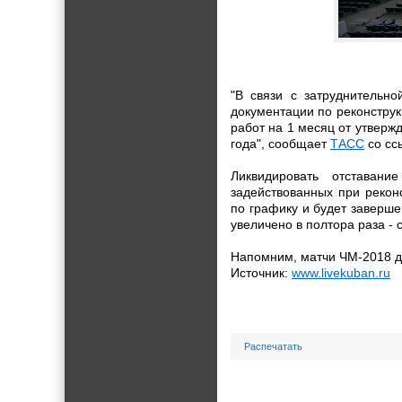
"В связи с затруднительно
документации по реконструк
работ на 1 месяц от утверж
года", сообщает
ТАСС
со сс
Ликвидировать отставан
задействованных при рекон
по графику и будет заверше
увеличено в полтора раза - 
Напомним, матчи ЧМ-2018 до
Источник:
www.livekuban.ru
Распечатать