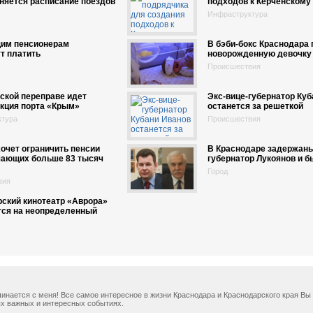
няется расписание поездов
подходов к Керченскому
Инфраструктура
им пенсионерам
В бэби-бокс Краснодара
т платить
новорожденную девочку
Происшествия
ской переправе идет
Экс-вице-губернатор Куб
кция порта «Крым»
останется за решеткой
ктура
Происшествия
очет ограничить пенсии
В Краснодаре задержаны
чающих больше 83 тысяч
губернатор Лукоянов и 
Город
вия
ский кинотеатр «Аврора»
тся на неопределенный
ачинается с меня! Все самое интересное в жизни Краснодара и Краснодарского края В
х важных и интересных событиях.