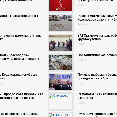
кции и капитального
проведения «ЧМ-2018»
Спорт
ится в жизни россиян с 1
Ремонт магистральных 
Краснодара закончат к 1
Транспорт
дители не должны платить
ЗАГСы могут начать раб
ке
круглосуточно
Город
ники «Краснодара»
Постолимпийское похме
траву на новом стадионе
Главное
е Краснодара погиб еще
Прямые выборы губерна
чий
пройдут в сентябре
вия
Город
.Ru продолжает изучать, как
Самолеты "Авиалиний Ку
 строительство новых
с молотка
Город
 из-за ремонта железной
РЖД ищут подрядчика дл