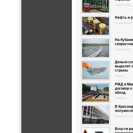
Транспорт
Нефть и 
Происшест
На Кубани
скоростна
Транспорт
Деньги с
выделят и
страны
Город
РЖД и Ми
договор о
обход
Главное
В Краснод
полумеся
Происшест
Власти ра