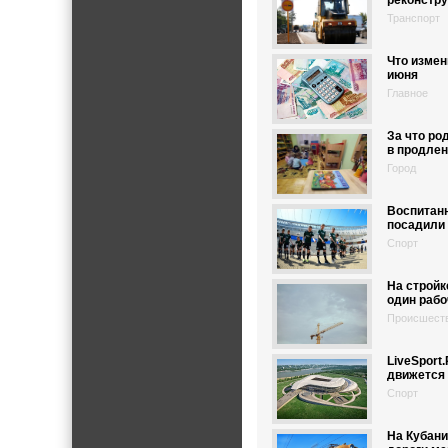
реконстру
Транспорт
Что измен
июня
Главное
За что ро
в продлен
Город
Воспитан
посадили 
Спорт
На стройк
один рабо
Происшест
LiveSport
движется
Спорт
На Кубани