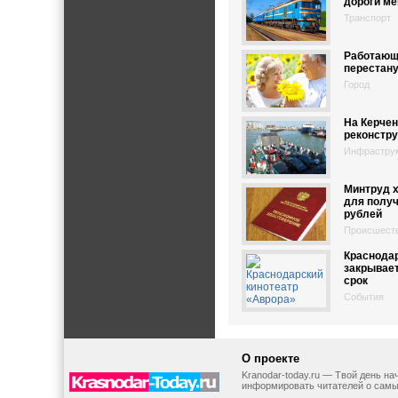
дороги ме
Транспорт
Работающ
перестану
Город
На Керчен
реконстру
Инфрастру
Минтруд х
для полу
рублей
Происшест
Краснодар
закрывае
срок
События
О проекте
Kranodar-today.ru — Твой день н
информировать читателей о самы