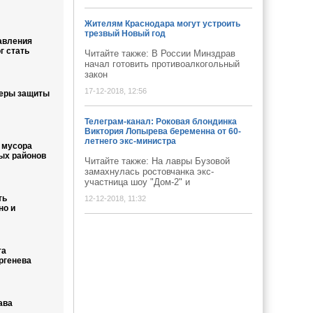
Жителям Краснодара могут устроить
трезвый Новый год
авления
г стать
Читайте также: В России Минздрав
начал готовить противоалкогольный
закон
17-12-2018, 12:56
меры защиты
Телеграм-канал: Роковая блондинка
Виктория Лопырева беременна от 60-
летнего экс-министра
 мусора
ых районов
Читайте также: На лавры Бузовой
замахнулась ростовчанка экс-
участница шоу "Дом-2" и
ть
12-12-2018, 11:32
но и
та
ргенева
ава