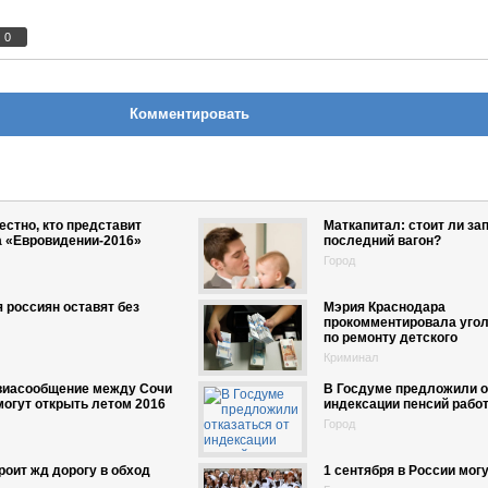
0
Комментировать
естно, кто представит
Маткапитал: стоит ли за
а «Евровидении-2016»
последний вагон?
Город
я россиян оставят без
Мэрия Краснодара
прокомментировала угол
по ремонту детского
Криминал
виасообщение между Сочи
В Госдуме предложили о
могут открыть летом 2016
индексации пенсий раб
Город
роит жд дорогу в обход
1 сентября в России мог