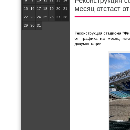
Реконструкция с
8
9
10
11
12
13
14
месяц отстает о
15
16
17
18
19
20
21
22
23
24
25
26
27
28
29
30
31
Реконструкция стадиона "Фи
от графика на месяц из-з
документации