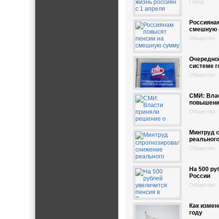
Город
Россиянам
смешную 
Общество
Очередной
системе 
Общество
СМИ: Вла
повышени
Общество
Минтруд 
реального
Общество
На 500 ру
России
Общество
Как измен
году