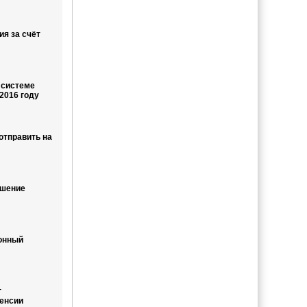
ия за счёт
 системе
2016 году
отправить на
ышение
онный
т
енсии