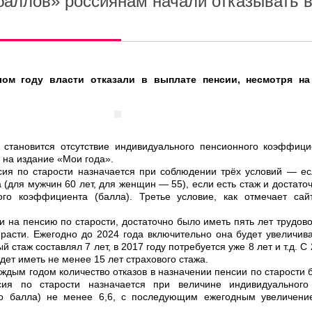
«баллов» россиянам начали отказывать 
ом году власти отказали в выплате пенсии, несмотря на
 становится отсутствие индивидуального пенсионного коэффици
 на издание «Мои года».
сия по старости назначается при соблюдении трёх условий — е
а (для мужчин 60 лет, для женщин — 55), если есть стаж и достато
ого коэффициента (балла). Третье условие, как отмечает сайт
и на пенсию по старости, достаточно было иметь пять лет трудовог
 расти. Ежегодно до 2024 года включительно она будет увеличив
й стаж составлял 7 лет, в 2017 году потребуется уже 8 лет и т.д. С
дет иметь не менее 15 лет страхового стажа.
аждым годом количество отказов в назначении пенсии по старости б
ия по старости назначается при величине индивидуального
о балла) не менее 6,6, с последующим ежегодным увеличени