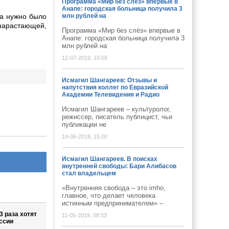
Программа «Мир без слёз» впервые в
Анапе: городская больница получила 3
жа нужно было
млн рублей на
 нарастающей,
Программа «Мир без слёз» впервые в
Анапе: городская больница получила 3
млн рублей на
12-07-2019, 10:56
Исмагил Шангареев: Отзывы и
напутствия коллег по Евразийской
Академии Телевидения и Радио
Исмагил Шангареев – культуролог,
режиссер, писатель публицист, чьи
публикации не
14-06-2019, 15:00
Исмагил Шангареев. В поисках
внутренней свободы: Бари Алибасов
стал владельцем
«Внутренняя свобода – это imho,
главное, что делает человека
истинным предпринимателем» –
 раза хотят
11-05-2019, 08:53
ссии