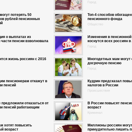
Город
могут потерять 50
Топ-4 способов обогащен
ов рублей пенсионных
пенсионного фонда
ий
Общество
ия о выплатах из
Изменения в пенсионной
 части пенсии взволновала
коснутся всех россиян в 
Город
ится жизнь россиян с 2016
Многодетных мам могут 
досрочную пенсию
Город
им пенсионерам откажут в
Кудрин предсказал пов
и пенсий
налогов в России
Происшествия
 предложили отказаться от
В России повысят пенси
ии пенсий работающим
возраст
Криминал
м хотят повысить
Миллионы россиян могу
ый возраст
принудительно лишить п