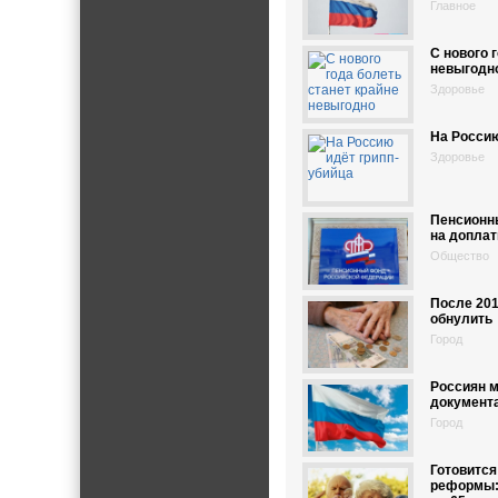
Главное
С нового 
невыгодн
Здоровье
На Россию
Здоровье
Пенсионн
на допла
Общество
После 201
обнулить
Город
Россиян м
документ
Город
Готовится
реформы: 