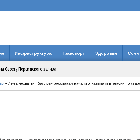
ия
Инфраструктура
Транспорт
Здоровье
Сочи
на берегу Персидского залива
Анапе: городская больница получила 3 млн рублей на новое оборудование
во
» Из-за нехватки «баллов» россиянам начали отказывать в пенсии по стар
вия коллег по Евразийской Академии Телевидения и Радио
енней свободы: Бари Алибасов стал владельцем недвижимости в ОАЭ
 будет вместо него?