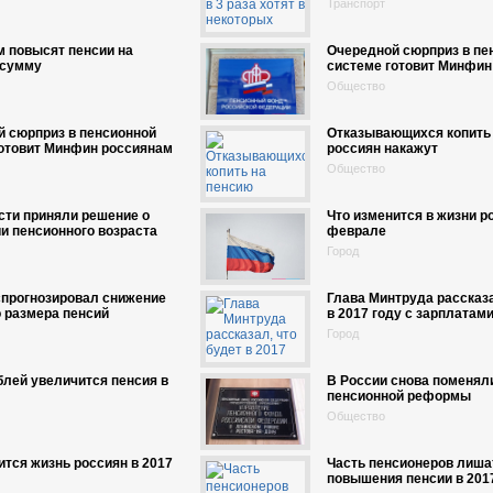
Транспорт
 повысят пенсии на
Очередной сюрприз в пе
сумму
системе готовит Минфин
Общество
 сюрприз в пенсионной
Отказывающихся копить
готовит Минфин россиянам
россиян накажут
Общество
сти приняли решение о
Что изменится в жизни р
и пенсионного возраста
феврале
Город
спрогнозировал снижение
Глава Минтруда рассказа
 размера пенсий
в 2017 году с зарплатами
Город
блей увеличится пенсия в
В России снова поменял
пенсионной реформы
Общество
ится жизнь россиян в 2017
Часть пенсионеров лиша
повышения пенсии в 201