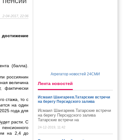
в пенсии
2-04-2017, 22:06
 достижение
ента (балла).
Агрегатор новостей 24СМИ
сли россиянин
чная величина
Лента новостей
, фактически
Исмаил Шангареев.Татарские встречи
о стажа, то с
на берегу Персидского залива
ается на один
 2025 года для
Исмаил Шангареев.Татарские встречи
на берегу Персидского залива
Татарские встречи на
удет расти. С
 пенсионного
24-12-2019, 11:42
ем на 2,4 до