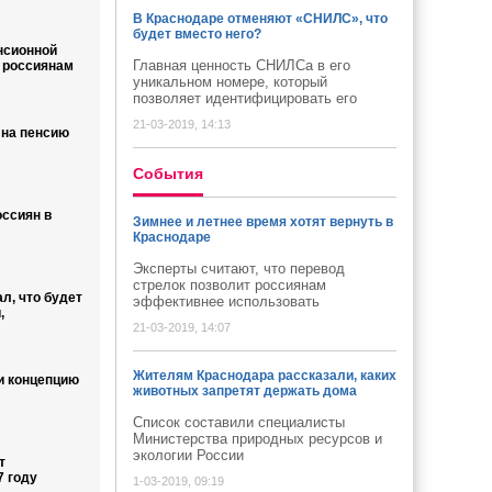
В Краснодаре отменяют «СНИЛС», что
будет вместо него?
нсионной
Главная ценность СНИЛСа в его
 россиянам
уникальном номере, который
позволяет идентифицировать его
21-03-2019, 14:13
 на пенсию
Cобытия
оссиян в
Зимнее и летнее время хотят вернуть в
Краснодаре
Эксперты считают, что перевод
стрелок позволит россиянам
л, что будет
эффективнее использовать
,
21-03-2019, 14:07
Жителям Краснодара рассказали, каких
и концепцию
животных запретят держать дома
Список составили специалисты
Министерства природных ресурсов и
экологии России
т
7 году
1-03-2019, 09:19