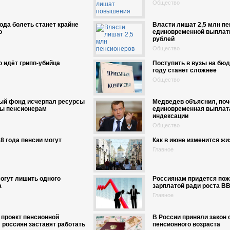
Общество
года болеть станет крайне
Власти лишат 2,5 млн п
о
единовременной выплат
рублей
Общество
 идёт грипп-убийца
Поступить в вузы на бюд
году станет сложнее
Общество
ый фонд исчерпал ресурсы
Медведев объяснил, по
ты пенсионерам
единовременная выплат
индексации
Общество
8 года пенсии могут
Как в июне изменится жи
Главное
огут лишить одного
Россиянам придется пож
а
зарплатой ради роста В
Главное
 проект пенсионной
В России приняли закон
россиян заставят работать
пенсионного возраста