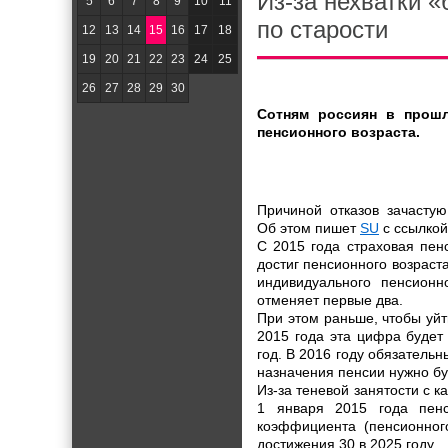
Из-за нехватки 
5
6
7
8
9
10
11
по старости
12
13
14
15
16
17
18
19
20
21
22
23
24
25
26
27
28
29
30
Сотням россиян в прошл
пенсионного возраста.
Причиной отказов зачастую
Об этом пишет
SU
с ссылкой
С 2015 года страховая пен
достиг пенсионного возраст
индивидуального пенсионн
отменяет первые два.
При этом раньше, чтобы уйт
2015 года эта цифра будет
год. В 2016 году обязательны
назначения пенсии нужно бу
Из-за теневой занятости с к
1 января 2015 года пенс
коэффициента (пенсионног
достижения 30 в 2025 году.