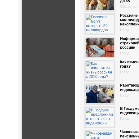
до 65
Общество
Россияне 
миллиард
накоплен
Город
Информац
страховой
россиян
Город
Как измен
года?
Город
Работающ
индексаци
Город
В Госдуме
индексац
Город
Чиновника
пенсионн