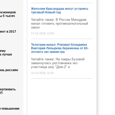
Жителям Краснодара могут устроить
енсионеров
трезвый Новый год
ы 5 тысяч
Читайте также: В России Минздрав
начал готовить противоалкогольный
закон
жет в 2017
17-12-2018, 12:56
Телеграм-канал: Роковая блондинка
Виктория Лопырева беременна от 60-
чему
летнего экс-министра
а лучше
Читайте также: На лавры Бузовой
замахнулась ростовчанка экс-
участница шоу "Дом-2" и
знь россиян
12-12-2018, 11:32
ертвовать
ВП
 о повышении